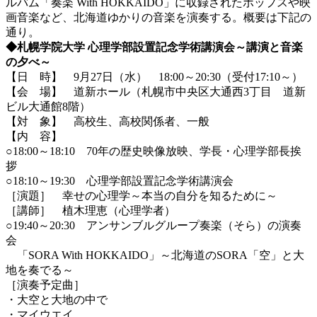
ルバム「奏楽 With HOKKAIDO」に収録されたポップスや映
画音楽など、北海道ゆかりの音楽を演奏する。概要は下記の
通り。
◆札幌学院大学 心理学部設置記念学術講演会～講演と音楽
の夕べ～
【日 時】 9月27日（水） 18:00～20:30（受付17:10～）
【会 場】 道新ホール（札幌市中央区大通西3丁目 道新
ビル大通館8階）
【対 象】 高校生、高校関係者、一般
【内 容】
○18:00～18:10 70年の歴史映像放映、学長・心理学部長挨
拶
○18:10～19:30 心理学部設置記念学術講演会
［演題］ 幸せの心理学～本当の自分を知るために～
［講師］ 植木理恵（心理学者）
○19:40～20:30 アンサンブルグループ奏楽（そら）の演奏
会
「SORA With HOKKAIDO」～北海道のSORA「空」と大
地を奏でる～
［演奏予定曲］
・大空と大地の中で
・マイウエイ