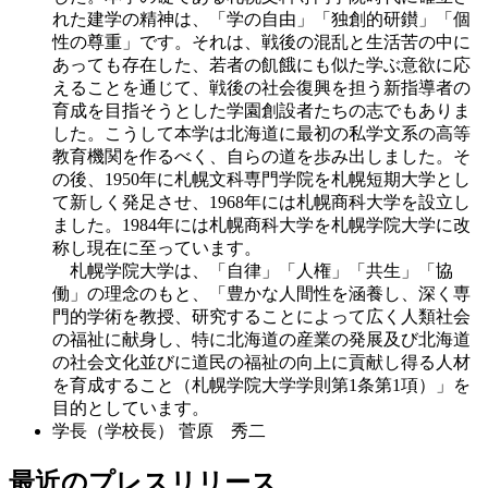
れた建学の精神は、「学の自由」「独創的研鑚」「個
性の尊重」です。それは、戦後の混乱と生活苦の中に
あっても存在した、若者の飢餓にも似た学ぶ意欲に応
えることを通じて、戦後の社会復興を担う新指導者の
育成を目指そうとした学園創設者たちの志でもありま
した。こうして本学は北海道に最初の私学文系の高等
教育機関を作るべく、自らの道を歩み出しました。そ
の後、1950年に札幌文科専門学院を札幌短期大学とし
て新しく発足させ、1968年には札幌商科大学を設立し
ました。1984年には札幌商科大学を札幌学院大学に改
称し現在に至っています。
札幌学院大学は、「自律」「人権」「共生」「協
働」の理念のもと、「豊かな人間性を涵養し、深く専
門的学術を教授、研究することによって広く人類社会
の福祉に献身し、特に北海道の産業の発展及び北海道
の社会文化並びに道民の福祉の向上に貢献し得る人材
を育成すること（札幌学院大学学則第1条第1項）」を
目的としています。
学長（学校長）
菅原 秀二
最近のプレスリリース