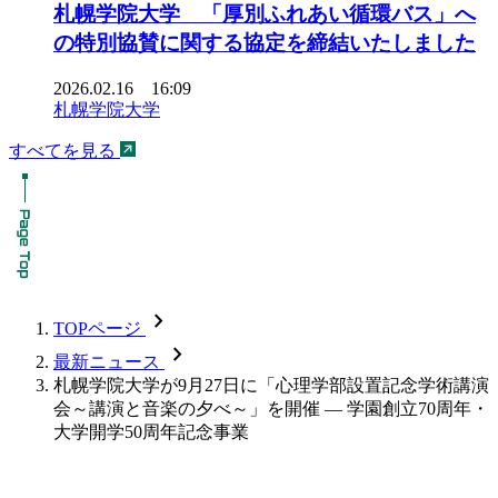
札幌学院大学 「厚別ふれあい循環バス」へ
の特別協賛に関する協定を締結いたしました
2026.02.16 16:09
札幌学院大学
すべてを見る
chevron_forward
TOPページ
chevron_forward
最新ニュース
札幌学院大学が9月27日に「心理学部設置記念学術講演
会～講演と音楽の夕べ～」を開催 — 学園創立70周年・
大学開学50周年記念事業