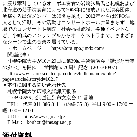
に渡り牽引しているオーボエ奏者の岩崎弘昌氏と札幌および
北海道の若手演奏家によって2008年に結成された演奏団体。
所属する出演メンバーは80名を越え、2012年からはNPO法
人として活動。その活動はコンサートホールに留まらず、地
域でのコンサートや病院、社会福祉施設、各種イベントな
ど、小編成のアンサンブルからオーケストラまで、さまざま
なシーンで生の音楽を届けている。
・ホームページ：
https://sora-npo.jimdo.com/
（関連記事）
・札幌学院大学が10月29日に第39回学術講演会「講演と音楽
の夕べ」を開催 — 学園創立70周年記念（2016/10/07）
http://www.u-presscenter.jp/modules/bulletin/index.php?
page=article&storyid=10217
▼本件に関する問い合わせ先
札幌学院大学広報入試課広報係
〒069-8555 北海道江別市文京台 11 番地
TEL: 代表 011-386-8111（内線 3518）平日 9:00～17:00 土
曜 9:00～12:00
URL: http://www.sgu.ac.jp/
E-Mail: kouhou@ims.sgu.ac.jp
添付資料