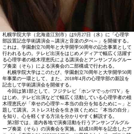
札幌学院大学（北海道江別市）は9月27日（水）に「心理学
部設置記念学術講演会～講演と音楽の夕べ～」を開催する。
これは、学園創立70周年と大学開学50周年の記念事業として
行われるもの。テレビ出演をはじめメディアで幅広く活躍す
る心理学者の植木理恵氏による講演会とアンサンブルグルー
プ奏楽（そら）による演奏会の二部構成で行われる。
札幌学院大学はこのたび、学園創立70周年と大学開学50周
年事業の一環として、また、2018年4月の心理学部の新設を
記念して学術講演会を開催する。
今回は第1部として、フジテレビ「ホンマでっか!?TV」を
はじめ、テレビ出演などで幅広く活動している心理学者の植
木理恵氏が「幸せの心理学～本当の自分を知るために～」と
題して講演。ストレス社会を生き抜くために「本当の自分」
を知り、心を軽くする方法を分かりやすく解説する。
第2部では、道内各地で演奏活動を行うアンサンブルグル
ープ奏楽（そら）の演奏会を実施。結成10周年を記念したア