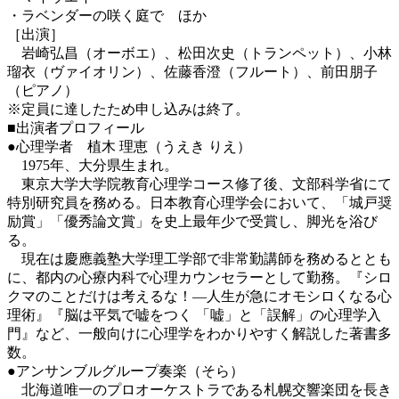
・ラベンダーの咲く庭で ほか
［出演］
岩崎弘昌（オーボエ）、松田次史（トランペット）、小林
瑠衣（ヴァイオリン）、佐藤香澄（フルート）、前田朋子
（ピアノ）
※定員に達したため申し込みは終了。
■出演者プロフィール
●心理学者 植木 理恵（うえき りえ）
1975年、大分県生まれ。
東京大学大学院教育心理学コース修了後、文部科学省にて
特別研究員を務める。日本教育心理学会において、「城戸奨
励賞」「優秀論文賞」を史上最年少で受賞し、脚光を浴び
る。
現在は慶應義塾大学理工学部で非常勤講師を務めるととも
に、都内の心療内科で心理カウンセラーとして勤務。『シロ
クマのことだけは考えるな！―人生が急にオモシロくなる心
理術』『脳は平気で嘘をつく 「嘘」と「誤解」の心理学入
門』など、一般向けに心理学をわかりやすく解説した著書多
数。
●アンサンブルグループ奏楽（そら）
北海道唯一のプロオーケストラである札幌交響楽団を長き