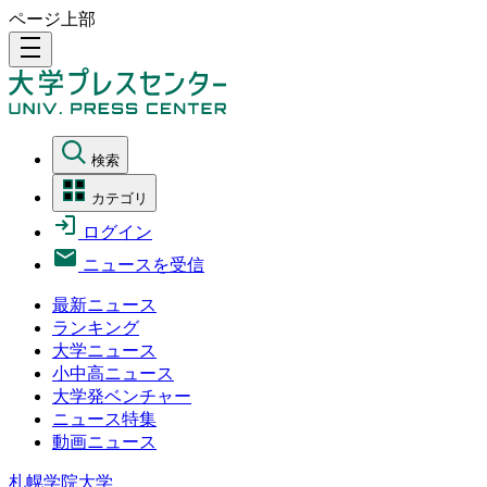
ページ上部
density_medium
検索
カテゴリ
ログイン
ニュースを受信
最新ニュース
ランキング
大学ニュース
小中高ニュース
大学発ベンチャー
ニュース特集
動画ニュース
札幌学院大学