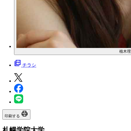
植木理
picture_as_pdf
チラシ
print
印刷する
札幌学院大学