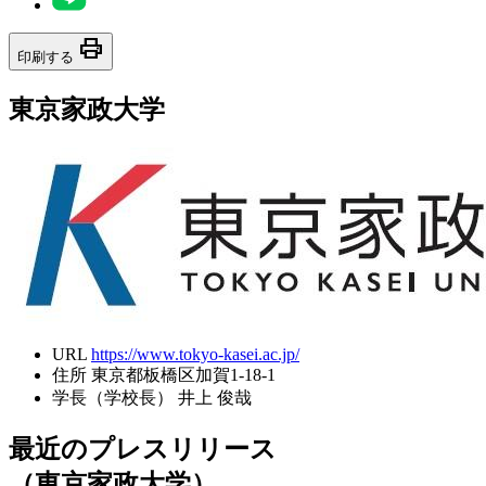
print
印刷する
東京家政大学
URL
https://www.tokyo-kasei.ac.jp/
住所
東京都板橋区加賀1-18-1
学長（学校長）
井上 俊哉
最近のプレスリリース
（東京家政大学）