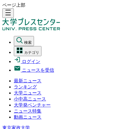
ページ上部
density_medium
検索
カテゴリ
ログイン
ニュースを受信
最新ニュース
ランキング
大学ニュース
小中高ニュース
大学発ベンチャー
ニュース特集
動画ニュース
東京家政大学