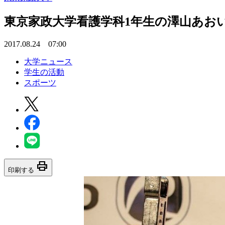
東京家政大学看護学科1年生の澤山あお
2017.08.24 07:00
大学ニュース
学生の活動
スポーツ
print
印刷する