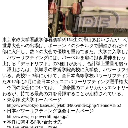
東京家政大学看護学部看護学科1年生の澤山あおいさんが、8
世界大会への出場は、ポーランドのシチルクで開催された20
部に入部し、数々の大会で優勝を重ねてきた。大学に入学した
パワーリフティングには、バーベルを肩に担ぎ屈伸を行う「
上げる「デッドリフト」の3種目があり、合計挙上重量を競うス
澤山さんは、茨城県の常総学院高校に入学後、パワーリフテ
いる。高校2～3年にかけて、全日本高等学校パワーリフティ
た2017年も5月に全日本ジュニアパワーリフティング選手
今回の大会については、「強豪国のアメリカからエントリー
わるが、持てる最高の力を発揮することが期待されている。
・東京家政大学ホームページ
http://www.tokyo-kasei.ac.jp/tabid/906/index.php?Itemid=1862
・日本パワーリフティング協会ホームページ
http://www.jpa-powerlifting.or.jp/
▼本件に関する問い合わせ先
狭山学務部学務課 前田