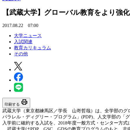
【武蔵大学】グローバル教育をより強化〈
2017.08.22 07:00
大学ニュース
入試関連
教育カリキュラム
その他
print
印刷する
武蔵大学（東京都練馬区／学長 山嵜哲哉）は、全学部のグ
パラレル・ディグリー・プログラム」(PDP)、人文学部の
入学前に確約する入試を、2018年度一般方式・センター方式
武蔵大学はPDP、GSC、GDSの教育プログラムのもと、