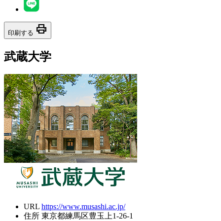
print
印刷する
武蔵大学
URL
https://www.musashi.ac.jp/
住所
東京都練馬区豊玉上1-26-1