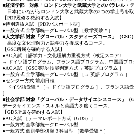
■経済学部 対象「ロンドン大学と武蔵大学とのパラレル・デ
日本にいながらロンドン大学と武蔵大学の2つの学士号を取
【PDP履修を確約する入試】
●特別選抜入試 ［PDPパスポート型］
●一般方式 全学部統一グローバル型 ［数学受験＊］
■人文学部 対象「グローバル・スタディーズコース」（GSC
高度な文化理解力と語学力を養成するコース。
【GSC所属を確約する入試】
●AO入試 ［語学力・文化理解力重視方式〈検定スコア〉
→ ドイツ語プログラム、フランス語プログラム、中国語プロ
●AO入試 ［GSC英語4技能判定方式→ 英語プログラム ］
●一般方式 全学部統一グローバル型 ［→ 英語プログラム ］
●センター方式 前期日程
ドイツ語受験＊［→ ドイツ語プログラム ］、フランス語受験
］
■社会学部 対象「グローバル・データサイエンスコース」（G
データサイエンス・スキルと英語力を磨くコース。
【GDS所属を確約する入試】
●AO入試 ［テーマレポート方式（GDS）］
●一般方式 全学部統一グローバル型
●一般方式 個別学部併願３科目型 ［数学受験＊］