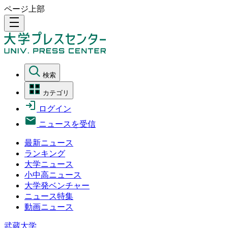
ページ上部
density_medium
検索
カテゴリ
ログイン
ニュースを受信
最新ニュース
ランキング
大学ニュース
小中高ニュース
大学発ベンチャー
ニュース特集
動画ニュース
武蔵大学