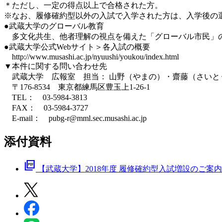
＊ただし、一定の得点以上で合格された方。
※なお、履修確約型以外の入試で入学された方は、入学後の
●武蔵大学のグローバル教育
多文化共生、他者理解の視点を備えた「グローバル市民」の
●武蔵大学公式Webサイト＞各入試の概要
http://www.musashi.ac.jp/nyuushi/youkou/index.html
▼本件に関する問い合わせ先
武蔵大学 広報室 担当： 山野（やまの）・齋藤（さいと
〒176-8534 東京都練馬区豊玉上1-26-1
TEL： 03-5984-3813
FAX： 03-5984-3727
E‐mail： pubg-r@mml.sec.musashi.ac.jp
添付資料
picture_as_pdf
【武蔵大学】2018年度 履修確約型入試増設のご案内