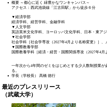
概要
～都心に近く 緑豊かなワンキャンパス～
アクセス：西武池袋線「江古田駅」から徒歩６分
▼経済学部
経済学科、経営学科、金融学科
▼人文学部
英語英米文化学科、ヨーロッパ文化学科、日本・東アジ
▼社会学部
社会学科［社会学専攻（2027年4月より名称変更）］、
▼国際教養学部
国際教養学科［経済・経営・国際関係専攻（2027年4
一年次から4年間のゼミをはじめとする少人数制授業が
る。
学長（学校長）
髙橋 徳行
最近のプレスリリース
（武蔵大学）