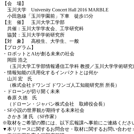
【会 場】
玉川大学 University Concert Hall 2016 MARBLE
小田急線「玉川学園前」下車 徒歩15分
【主 催】 玉川大学工学部
共催：玉川大学学友会、工学研究科
協賛：玉川大学学術研究所
【対 象】 高校生、大学生、一般
【プログラム】
・ロボットとAIが創る未来の社会
岡田 浩之
（玉川大学工学部情報通信工学科 教授／玉川大学学術研究
・情報知能の汎用化するインパクトとは何か
山川 宏 氏
（株式会社ドワンゴ ドワンゴ人工知能研究所 所長）
・ドローンが切り開く未来
春原 久徳 氏
（ドローン・ジャパン株式会社 取締役会長）
・SF小説の世界観が期待する未来社会
さかき 漣 氏 （SF作家）
※取材をご希望の際には、以下広報課へ事前にご連絡くださ
▼本リリースに関するお問合せ・取材に関するお問い合わせ