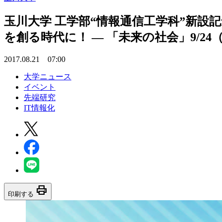
玉川大学 工学部“情報通信工学科”新設
を創る時代に！ — 「未来の社会」9/24
2017.08.21 07:00
大学ニュース
イベント
先端研究
IT情報化
print
印刷する