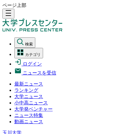
ページ上部
density_medium
検索
カテゴリ
ログイン
ニュースを受信
最新ニュース
ランキング
大学ニュース
小中高ニュース
大学発ベンチャー
ニュース特集
動画ニュース
玉川大学