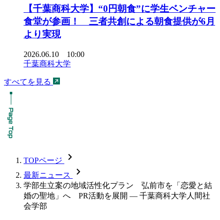
【千葉商科大学】“0円朝食”に学生ベンチャー
食堂が参画！ 三者共創による朝食提供が6月
より実現
2026.06.10 10:00
千葉商科大学
すべてを見る
chevron_forward
TOPページ
chevron_forward
最新ニュース
学部生立案の地域活性化プラン 弘前市を「恋愛と結
婚の聖地」へ PR活動を展開 — 千葉商科大学人間社
会学部