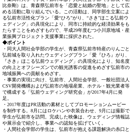
比奈剛）は、青森県弘前市を「恋愛と結婚の聖地」として広
める活動に取り組んでいる。この活動は、同学部生立案によ
る弘前市活性化プラン「愛“ひろ”がり、“さき”ほこる弘前ウ
ェディング」の具現化により、同市に持続的な経済効果をも
たらすことをめざすもので、平成29年度むつ小川原地域・産
業振興プロジェクト支援事業に採択された。
◆ポイント
・同大人間社会学部の学生が、青森県弘前市特産のりんごと
弘前城を取り入れたウェディングプラン「愛『ひろ』がり、
『さき』ほこる弘前ウェディング」の具現化により、知名度
の向上とオフシーズンでの観光誘客の促進をめざす弘前市の
地域振興への貢献をめざす。
・事業の実現に向け、弘前市、人間社会学部、一般社団法人
CSV開発機構および弘前市の地場産業、ホテル・観光業者等
で構成する「弘前ウェディング研究会」が2017年4月に発
足。
・2017年度はPR活動の素材としてプロモーションムービー
を制作する。8月にはロケハンや衣装合わせ、9月には撮影で
学生が弘前市を訪問。完成した映像は、ウェディング情報誌
や展示会で紹介し、事業への認知を拡げていく。
・人間社会学部の学生は、弘前市が抱える課題解決の糸口と