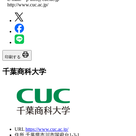
http://www.cuc.ac.jp/
print
印刷する
千葉商科大学
URL
https://www.cuc.ac.jp/
住所
千葉県市川市国府台1-3-1