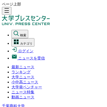
ページ上部
density_medium
検索
カテゴリ
ログイン
ニュースを受信
最新ニュース
ランキング
大学ニュース
小中高ニュース
大学発ベンチャー
ニュース特集
動画ニュース
千葉商科大学