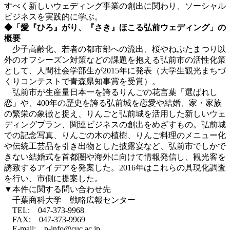
すべく新しいウェディング事業の創出に関わり、ソーシャル
ビジネスを実践的に学ぶ。
◆「愛『ひろ』がり、『さき』ほこる弘前ウェディング」の
概要
少子高齢化、若者の都市部への流出、桜やねぷたまつり以
外のオフシーズン対策などの課題を抱える弘前市の活性化策
として、人間社会学部生が2015年に発表（大学生観光まちづ
くりコンテストで青森県知事賞を受賞）。
弘前市が生産量日本一を誇るりんごの花言葉「選ばれし
恋」や、400年の歴史を誇る弘前城を恋愛や結婚、家・家族
の繁栄の象徴と捉え、りんごと弘前城を活用した新しいウェ
ディングプラン、関連ビジネスの創出をめざすもの。弘前城
での記念写真、りんごの木の植樹、りんご料理のメニュー化
や伝統工芸品を引き出物とした披露宴など、弘前市でしかで
きない結婚式を首都圏や海外に向けて情報発信し、観光客を
誘致するアイデアを発案した。2016年はこれらの具現化調査
を行い、市側に提案した。
▼本件に関する問い合わせ先
千葉商科大学 戦略広報センター
TEL: 047-373-9968
FAX: 047-373-9969
E-mail: p-info@cuc.ac.jp