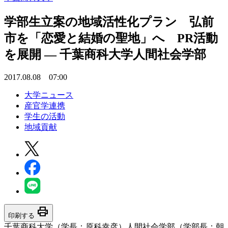
学部生立案の地域活性化プラン 弘前
市を「恋愛と結婚の聖地」へ PR活動
を展開 — 千葉商科大学人間社会学部
2017.08.08 07:00
大学ニュース
産官学連携
学生の活動
地域貢献
print
印刷する
千葉商科大学（学長：原科幸彦）人間社会学部（学部長：朝