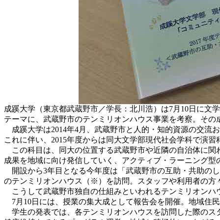
成蹊大学（東京都武蔵野市／学長：北川浩）は7月10日に文
テーマに、武蔵野市のテンミリオンハウス事業を考察。その
成蹊大学は2014年4月、武蔵野市と人的・知的資源の交流
これに伴い、2015年度からは同大文学部現代社会学科で演
この科目は、同大の位置する武蔵野市や近隣の自治体に関わ
成果を地域に向け発信していく、アクティブ・ラーニング型
開設から3年目となる今年度は「武蔵野市の互助・共助のし
のテンミリオンハウス（※）を訪問。スタッフや利用者の方
こうして武蔵野市独自の仕組みといわれるテンミリオンハウ
7月10日には、授業の集大成として報告会を開催。地域住
学生の発表では、各テンミリオンハウスを訪問した際のスタ