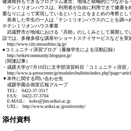
健康維持もできるプログラム運営、地域と積極的につながる
テンミリオンハウスは、利用者が自由に利用できて健康を維
重なりによって実現しているということをまとめの考察とし
発表した学生の一人は「テンミリオンハウスのことを調べれ
※テンミリオンハウス事業
武蔵野市が地域における『共助』のしくみとして展開してい
設では、多種多様な講座やショートステイサービスなどを実
http://www.city.musashino.lg.jp/
●コミュニティ演習ブログ（履修学生による活動記録）
http://seikeicommunity.blogspot.jp/
（関連記事）
・成蹊大学が7月10日に文学部演習科目「コミュニティ演習」の授
http://www.u-presscenter.jp/modules/bulletin/index.php?page=arti
▼本件に関する問い合わせ先
成蹊学園企画室広報グループ
TEL: 0422-37-3517
FAX: 0422-37-3704
E-MAIL: koho@jim.seikei.ac.jp
URL: http://www.seikei.ac.jp/university/
添付資料