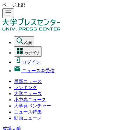
ページ上部
density_medium
検索
カテゴリ
ログイン
ニュースを受信
最新ニュース
ランキング
大学ニュース
小中高ニュース
大学発ベンチャー
ニュース特集
動画ニュース
成蹊大学