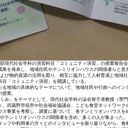
学部現代社会学科の演習科目「コミュニティ演習」の授業報告
成果を発表し、地域住民やテンミリオンハウスの関係者らと意
および物的資源の活用を図り、相互に協力して人材育成と地域
習科目「コミュニティ演習」を開講している。
る地域の具体的なテーマについて、地域住民や行政へのイン
の授業。
くみ」をテーマとして、現代社会学科の澁谷智子准教授（専門
々、武蔵野市役所や社会福祉協議会、こども食堂ネットワーク
ス事業を考察し、調査に基づいて、各テンミリオンハウスを
民やテンミリオンハウスの関係者を含め、多くの人が集まった。
ッフや利用者の方々とのインタビューを振り返りながら、食