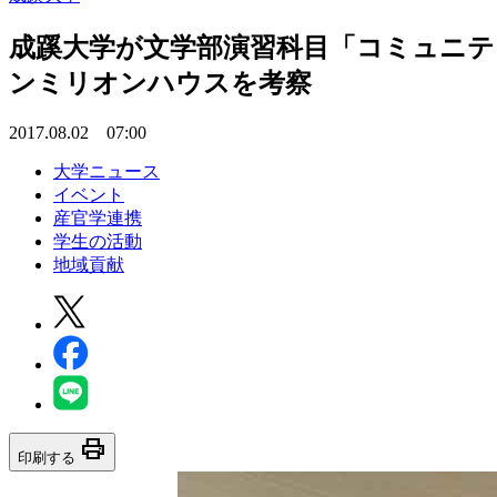
成蹊大学が文学部演習科目「コミュニテ
ンミリオンハウスを考察
2017.08.02 07:00
大学ニュース
イベント
産官学連携
学生の活動
地域貢献
print
印刷する