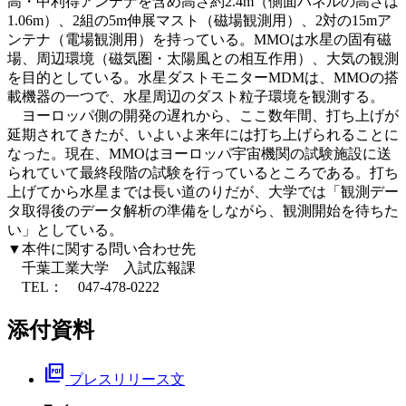
高・中利得アンテナを含め高さ約2.4m（側面パネルの高さは
1.06m）、2組の5m伸展マスト（磁場観測用）、2対の15mア
ンテナ（電場観測用）を持っている。MMOは水星の固有磁
場、周辺環境（磁気圏・太陽風との相互作用）、大気の観測
を目的としている。水星ダストモニターMDMは、MMOの搭
載機器の一つで、水星周辺のダスト粒子環境を観測する。
ヨーロッパ側の開発の遅れから、ここ数年間、打ち上げが
延期されてきたが、いよいよ来年には打ち上げられることに
なった。現在、MMOはヨーロッパ宇宙機関の試験施設に送
られていて最終段階の試験を行っているところである。打ち
上げてから水星までは長い道のりだが、大学では「観測デー
タ取得後のデータ解析の準備をしながら、観測開始を待ちた
い」としている。
▼本件に関する問い合わせ先
千葉工業大学 入試広報課
TEL： 047-478-0222
添付資料
picture_as_pdf
プレスリリース文