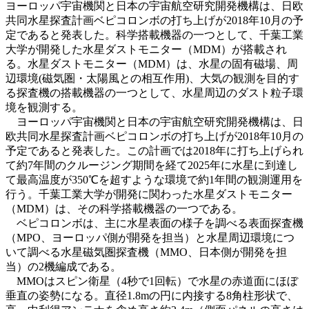
ヨーロッパ宇宙機関と日本の宇宙航空研究開発機構は、日欧
共同水星探査計画ベピコロンボの打ち上げが2018年10月の予
定であると発表した。科学搭載機器の一つとして、千葉工業
大学が開発した水星ダストモニター（MDM）が搭載され
る。水星ダストモニター（MDM）は、水星の固有磁場、周
辺環境(磁気圏・太陽風との相互作用)、大気の観測を目的す
る探査機の搭載機器の一つとして、水星周辺のダスト粒子環
境を観測する。
ヨーロッパ宇宙機関と日本の宇宙航空研究開発機構は、日
欧共同水星探査計画ベピコロンボの打ち上げが2018年10月の
予定であると発表した。この計画では2018年に打ち上げられ
て約7年間のクルージング期間を経て2025年に水星に到達し
て最高温度が350℃を超すような環境で約1年間の観測運用を
行う。千葉工業大学が開発に関わった水星ダストモニター
（MDM）は、その科学搭載機器の一つである。
ベピコロンボは、主に水星表面の様子を調べる表面探査機
（MPO、ヨーロッパ側が開発を担当）と水星周辺環境につ
いて調べる水星磁気圏探査機（MMO、日本側が開発を担
当）の2機編成である。
MMOはスピン衛星（4秒で1回転）で水星の赤道面にほぼ
垂直の姿勢になる。直径1.8mの円に内接する8角柱形状で、