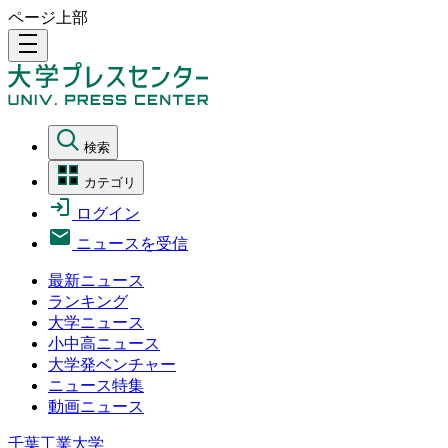
ページ上部
density_medium
検索
カテゴリ
ログイン
ニュースを受信
最新ニュース
ランキング
大学ニュース
小中高ニュース
大学発ベンチャー
ニュース特集
動画ニュース
千葉工業大学