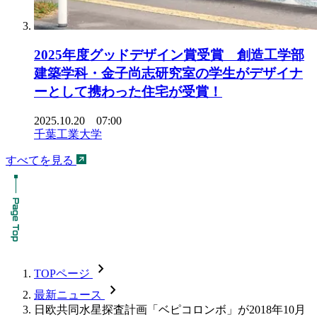
2025年度グッドデザイン賞受賞 創造工学部
建築学科・金子尚志研究室の学生がデザイナ
ーとして携わった住宅が受賞！
2025.10.20 07:00
千葉工業大学
すべてを見る
chevron_forward
TOPページ
chevron_forward
最新ニュース
日欧共同水星探査計画「ベピコロンボ」が2018年10月