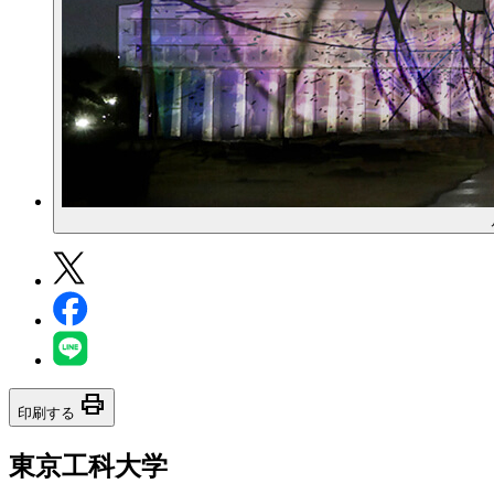
print
印刷する
東京工科大学