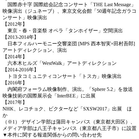
国際赤十字 国際総会記念コンサート「THE Last Message」
映像演出（ジュネーブ）、東京文化会館「50週年記念ガラコ
ンサート」映像演出
【2012年】
東京・春・音楽祭 オペラ「タンホイザー」空間演出
【2013-2014年】
日本フィルハーモニー交響楽団 [MPS 西本智実×田村吾郎]
アートディレクション、演出
【2014年】
六本木ヒルズ「WestWalk」アートディレクション
【2014-2016年】
トヨタコミュニティコンサート「トスカ」映像演出
【2016年】
内閣府フォーラム映像制作、演出。「Sphere 5.2」を放送
映像技術の国際展示会「InterBEE」に出展
【2017年】
NHK、レコチョク、ビクターなど「SXSW2017」出展 ほ
か
（※1） デザイン学部は蒲田キャンパス（東京都大田区）、
メディア学部は八王子キャンパス（東京都八王子市）に設置
▼本件に関する報道関係からの問い合わせ先