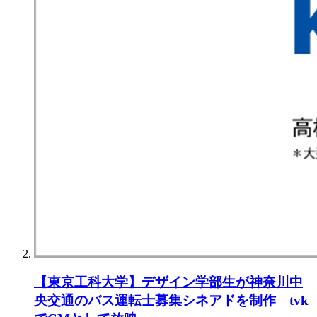
【東京⼯科⼤学】デザイン学部⽣が神奈川中
央交通のバス運転⼠募集シネアドを制作 tvk