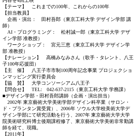
内容を4回上映
【テーマ】 これまでの100年、これからの100年
【担当教員】
企画・演出： 田村吾郎（東京工科大学 デザイン学部 講
師）
AI・プログラミング： 松村誠一郎（東京工科大学 デザ
イン学部 准教授）
ワークショップ： 宮元三恵（東京工科大学 デザイン学
部 准教授）
【ナレーション】 高橋みなみさん（歌手・タレント、八王
子100年応援団）
【主 催】 八王子市市制100周年記念事業 プロジェクショ
ンマッピング実行委員会
【協 賛】 大学コンソーシアム八王子
【問合せ】 TEL: 042-637-2115（東京工科大学 学務課）
■デザイン学部・田村吾郎講師（企画・演出担当）
2002年 東京藝術大学美術学部デザイン科卒業（サロン・
ド・プランタン賞受賞）、2006年 ソウル大学校美術大学デ
ザイン学部にて研究活動を行う、2007年 東京藝術大学大学
院美術研究科博士後期課程修了、東京藝術大学美術非常勤講
師を経て、現職。
【2011年】