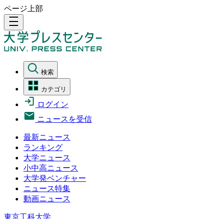
ページ上部
density_medium
検索
カテゴリ
ログイン
ニュースを受信
最新ニュース
ランキング
大学ニュース
小中高ニュース
大学発ベンチャー
ニュース特集
動画ニュース
東京工科大学