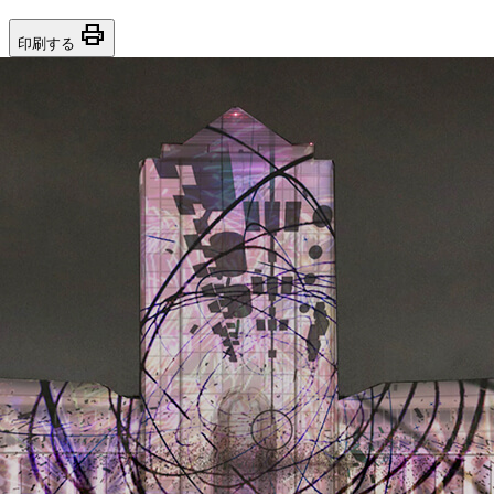
print
印刷する