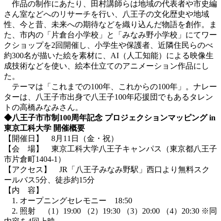
作品の制作にあたり、田村講師らは地域の代表者や市史編
さん室などへのリサーチを行い、八王子の文化歴史や地域
性、今と昔、未来への期待などを織り込んだ物語を創作。ま
た、市内の「片倉台小学校」と「みなみ野小学校」にてワー
クショップを2回開催し、小学生や保護者、近隣住民らのべ
約300名が描いた絵を素材に、AI（人工知能）による映像生
成技術などを使い、絵本仕立てのアニメーション作品にし
た。
テーマは「これまでの100年、これからの100年」。ナレー
ターは、八王子市出身で八王子100年応援団でもあるタレン
トの高橋みなみさん。
◆八王子市市制100周年記念 プロジェクションマッピング in
東京工科大学 開催概要
【開催日】 8月11日（金・祝）
【会 場】 東京工科大学八王子キャンパス（東京都八王子
市片倉町1404-1）
【アクセス】 JR「八王子みなみ野駅」西口より無料スク
ールバス5分、徒歩約15分
【内 容】
1. オープニングセレモニー 18:50
2. 照射 （1）19:00 （2）19:30 （3）20:00 （4）20:30 ※同