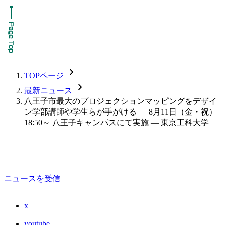
chevron_forward
TOPページ
chevron_forward
最新ニュース
八王子市最大のプロジェクションマッピングをデザイ
ン学部講師や学生らが手がける — 8月11日（金・祝）
18:50～ 八王子キャンパスにて実施 — 東京工科大学
ニュースを受信
x
youtube