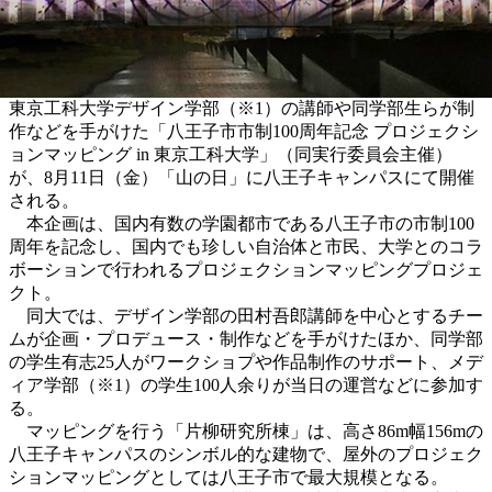
東京工科大学デザイン学部（※1）の講師や同学部生らが制
作などを手がけた「八王子市市制100周年記念 プロジェクシ
ョンマッピング in 東京工科大学」（同実行委員会主催）
が、8月11日（金）「山の日」に八王子キャンパスにて開催
される。
本企画は、国内有数の学園都市である八王子市の市制100
周年を記念し、国内でも珍しい自治体と市民、大学とのコラ
ボーションで行われるプロジェクションマッピングプロジェ
クト。
同大では、デザイン学部の田村吾郎講師を中心とするチー
ムが企画・プロデュース・制作などを手がけたほか、同学部
の学生有志25人がワークショプや作品制作のサポート、メデ
ィア学部（※1）の学生100人余りが当日の運営などに参加す
る。
マッピングを行う「片柳研究所棟」は、高さ86m幅156mの
八王子キャンパスのシンボル的な建物で、屋外のプロジェク
ションマッピングとしては八王子市で最大規模となる。