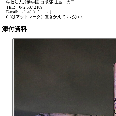
学校法人片柳学園 出版部 担当：大田
TEL: 042-637-2109
E-mail: ohta(at)stf.teu.ac.jp
(at)はアットマークに置きかえてください。
添付資料