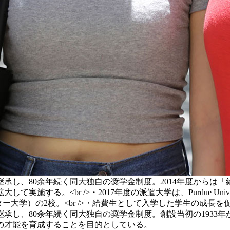
承し、80余年続く同大独自の奨学金制度。2014年度からは
する。<br />・2017年度の派遣大学は、Purdue Univer
リス／マンチェスター大学）の2校。<br />・給費生として入学した学生
し、80余年続く同大独自の奨学金制度。創設当初の1933年
の才能を育成することを目的としている。