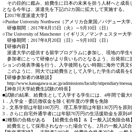
その目的に鑑み、給費生に日本の未来を担う人材へと成長して
となる今年は、派遣先を下記の2カ国に拡大して実施する。
【2017年度派遣大学】
○Purdue University Northwest（アメリカ合衆国／パデ
研修期間：2017年8月15日（火）～9月10日（日）
○The University of Manchester（イギリス／マンチェスター大
研修期間：2017年8月20日（日）～9月10日（日）
【研修内容】
派遣大学の提供する留学プログラムに参加し、現地の学生
参加者にとって研修がより良いものとなるよう、出発前に渡航
ションの発表準備を行う。入学後間もない時期に海外で異文
このように、同大では給費生として入学した学生の成長を
【研修参加者の体験談】
http://www.kanagawa-u.ac.jp/admissions/faculty/stipendiary/messa
【神奈川大学給費生試験の特長】
■試験の結果、給費生として入学する学生には、4年間で最大8
1．入学金・委託徴収金を除く初年度の学費を免除
2．文系学部は年額100万円、理工系学部は年額130万円を原
3．さらに自宅外通学者には年額70万円の生活援助金を原則
■2種類の合格がある 【給費生合格】＆【一般入試免除合格
給費生として採用されなかった場合でも、2月の一般入試合