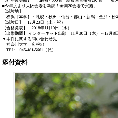
【昨年度実績】 志願者7,003名 給費生合格者297名 一般入
■今年度より大阪会場を新設！全国20会場で実施。
【試験地】
横浜［本学］・札幌・秋田・仙台・郡山・新潟・金沢・松本
【試験日】 12月23日（土・祝）
【合格発表】 2018年1月10日（水）
【出願期間】 インターネット出願 11月30日（木）～12月
▼本件に関する問い合わせ先
神奈川大学 広報部
TEL: 045-481-5661（代）
添付資料