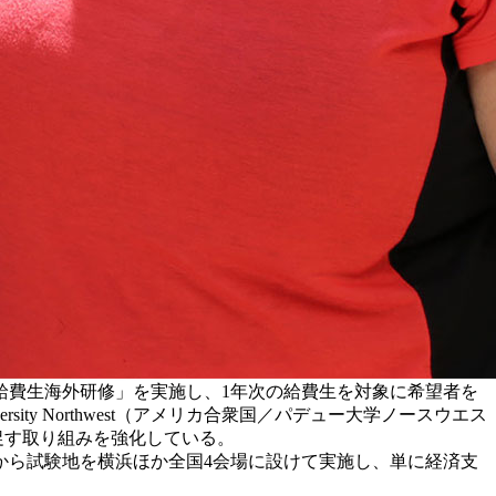
「給費生海外研修」を実施し、1年次の給費生を対象に希望者を
sity Northwest（アメリカ合衆国／パデュー大学ノースウエス
の成長を促す取り組みを強化している。
から試験地を横浜ほか全国4会場に設けて実施し、単に経済支