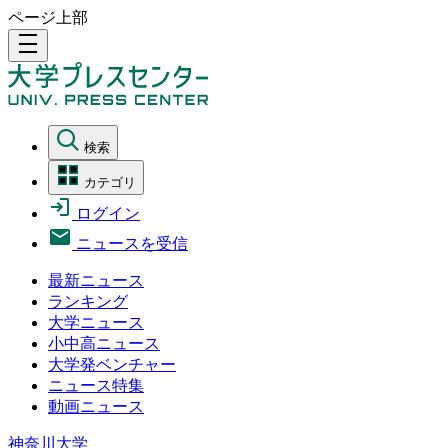
ページ上部
density_medium
検索
カテゴリ
ログイン
ニュースを受信
最新ニュース
ランキング
大学ニュース
小中高ニュース
大学発ベンチャー
ニュース特集
動画ニュース
神奈川大学