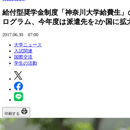
給付型奨学金制度「神奈川大学給費生」
ログラム、今年度は派遣先を2か国に拡
2017.06.30 07:00
大学ニュース
入試関連
国際交流
学生の活動
print
印刷する