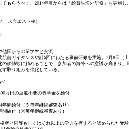
もらうべく、2014年度からは「給費生海外研修」を実施し
ュー大学ノースウエスト校）
学）
や他国からの留学生と交流
前ガイダンスや計6回にわたる事前研修を実施。7月8日（土
化の価値観に触れることで、参加者の海外への意識が高まり、
促す取り組みを強化している。
ge/
00万円の返還不要の奨学金を給付
則4年間給付（※毎年継続審査あり）
4年間給付（※毎年継続審査あり）
】
格者と同等もしくはそれ以上の学力を有すると認められた受験