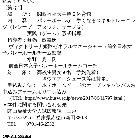
込みください。
【第2部】
場 所： 関西福祉大学第２体育館
内 容： バレーボールが上手くなるスキルトレーニン
グ（レシーブ、アタック、サーブ等）
実践（ゲーム）形式指導
指導者：眞鍋 政義氏
ヴィクトリーナ姫路ゼネラルマネージャー（前全日本女
子バレーボールチーム監督）
水野 秀一氏
前全日本女子バレーボールチームコーチ
対 象： 高校生男女50名（予約先着）
※ウエア、シューズ等は持参。
申込み方法： 本学ホームページのオープンキャンパスお
申込みフォームより申し込み。
（URL:
https://www.kusw.ac.jp/news/2017/06/11797.html
）
▼本件に関する問い合わせ先
関西福祉大学入試広報課 山戸
〒678-0255 兵庫県赤穂市新田380-3
TEL： 0791-46-2532