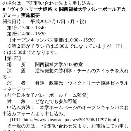
の場合は、下記問い合わせ先より申し込み。
■「ヴィクトリーナ姫路 ｘ 関西福祉大学 バレーボールアカ
デミー」実施概要
開催日時： 平成29年7月17日（月・祝）
第1部 13:00～13:40
第2部 14:00～15:30
（オープンキャンパス開催は10:30～15:30）
※第２部がチラシでは15:00までになっていますが、正し
くは15:30までとなります。
【第1部】
場 所： 関西福祉大学A100教室
演 題： 逆転発想の勝利学～チームのスイッチを入れ
る～
演 者： 眞鍋 政義氏 ヴィクトリーナ姫路ゼネラル
マネージャー
（前全日本女子バレーボールチーム監督）
対 象： どなたでも参加可能
申込み方法： 本学ホームページのオープンキャンパスお
申込みフォームより申し込み。
（URL:
https://www.kusw.ac.jp/news/2017/06/11797.html
）
※一般の方は、下記問い合わせ先より、お電話にてお申し