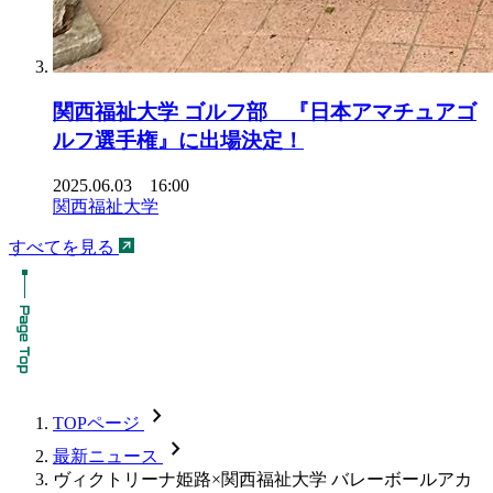
関西福祉大学 ゴルフ部 『日本アマチュアゴ
ルフ選手権』に出場決定！
2025.06.03 16:00
関西福祉大学
すべてを見る
chevron_forward
TOPページ
chevron_forward
最新ニュース
ヴィクトリーナ姫路×関西福祉大学 バレーボールアカ