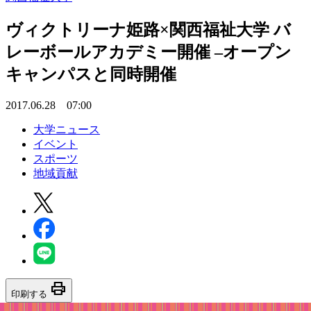
ヴィクトリーナ姫路×関西福祉大学 バ
レーボールアカデミー開催 –オープン
キャンパスと同時開催
2017.06.28 07:00
大学ニュース
イベント
スポーツ
地域貢献
print
印刷する