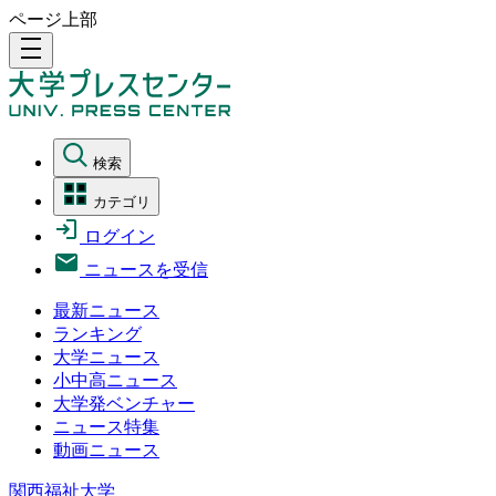
ページ上部
density_medium
検索
カテゴリ
ログイン
ニュースを受信
最新ニュース
ランキング
大学ニュース
小中高ニュース
大学発ベンチャー
ニュース特集
動画ニュース
関西福祉大学