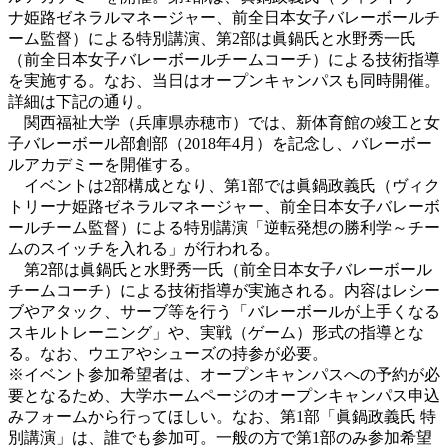
ナ姫路ゼネラルマネージャー、前全日本女子バレーボールチ
ーム監督）による特別講演、第2部は眞鍋氏と水野秀一氏
（前全日本女子バレーボールチームコーチ）による技術指導
を実施する。なお、当日はオープンキャンパスも同時開催。
詳細は下記の通り。
関西福祉大学（兵庫県赤穂市）では、新体育館の竣工と女
子バレーボール部創部（2018年4月）を記念し、バレーボー
ルアカデミーを開催する。
イベントは2部構成となり、第1部では眞鍋政義氏（ヴィク
トリーナ姫路ゼネラルマネージャー、前全日本女子バレーボ
ールチーム監督）による特別講演「逆転発想の勝利学～チー
ムのスイッチを入れる」が行われる。
第2部は眞鍋氏と水野秀一氏（前全日本女子バレーボール
チームコーチ）による技術指導が実施される。内容はレシー
ブやアタック、サーブ等を行う「バレーボールが上手くなる
スキルトレーニング」や、実戦（ゲーム）形式の指導とな
る。なお、ウエアやシューズの持参が必要。
※イベント参加希望者は、オープンキャンパスへの予約が必
要となるため、大学ホームページのオープンキャンパス申込
みフォームから行ってほしい。なお、第1部「眞鍋政義氏 特
別講演」は、誰でも参加可。一般の方で第1部のみ参加希望