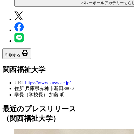
バレーボールアカデミーちら
print
印刷する
関西福祉大学
URL
https://www.kusw.ac.jp/
住所
兵庫県赤穂市新田380-3
学長（学校長）
加藤 明
最近のプレスリリース
（関西福祉大学）