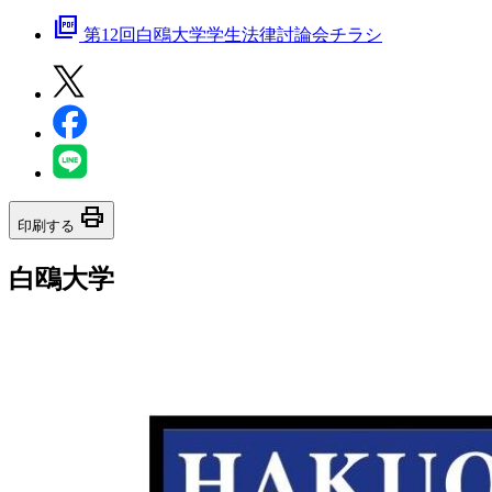
picture_as_pdf
第12回白鴎大学学生法律討論会チラシ
print
印刷する
白鴎大学