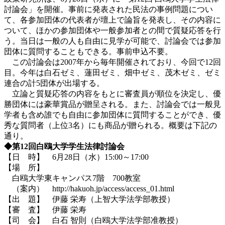
討論会」を開催。事前に発表された民法の事例問題につい
て、各参加団体の代表者が壇上で論旨を発表し、その内容に
ついて、ほかの参加団体や一般参加者との間で質疑応答を行
う。当日は一般の人も自由に見学が可能で、討論会では参加
団体に質問することもできる。事前申込不要。
この討論会は2007年から毎年開催されており、今回で12回
目。今年は白石ゼミ、蓮田ゼミ、畑中ゼミ、茂木ゼミ、ゼミ
連合の計5団体が出場する。
立論と質疑応答の内容をもとに審査員が順位を決定し、優
勝団体には豪華賞品が贈呈される。また、討論会では一般見
学者も含め誰でも自由に参加団体に質問することができ、優
秀な質問者（上位3名）にも商品が贈られる。概要は下記の
通り。
◆第12回白鴎大学学生法律討論会
【日 時】 6月28日（水）15:00～17:00
【場 所】
白鴎大学東キャンパス7階 700教室
（案内） http://hakuoh.jp/access/access_01.html
【出 題】 伊藤 栄寿（上智大学法学部教授）
【審 査】 伊藤 栄寿
【司 会】 白石 智則（白鴎大学法学部准教授）