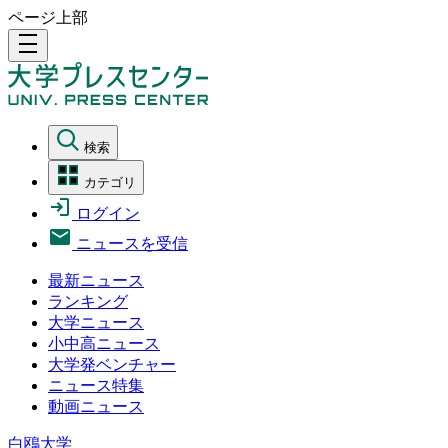
ページ上部
density_medium
検索
カテゴリ
ログイン
ニュースを受信
最新ニュース
ランキング
大学ニュース
小中高ニュース
大学発ベンチャー
ニュース特集
動画ニュース
白鴎大学