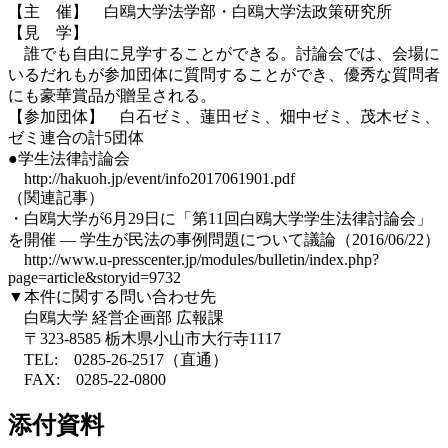
【主 催】 白鴎大学法学部・白鴎大学法政策研究所
【見 学】
誰でも自由に見学することができる。討論会では、会場に
いるだれもが参加団体に質問することができ、優秀な質問者
にも豪華賞品が贈呈される。
【参加団体】 白石ゼミ、蓮田ゼミ、畑中ゼミ、茂木ゼミ、
ゼミ連合の計5団体
●学生法律討論会
http://hakuoh.jp/event/info2017061901.pdf
（関連記事）
・白鴎大学が6月29日に「第11回白鴎大学学生法律討論会」
を開催 — 学生が民法の事例問題について議論（2016/06/22）
http://www.u-presscenter.jp/modules/bulletin/index.php?
page=article&storyid=9732
▼本件に関する問い合わせ先
白鴎大学 経営企画部 広報課
〒323-8585 栃木県小山市大行寺1117
TEL: 0285-26-2517（直通）
FAX: 0285-22-0800
添付資料