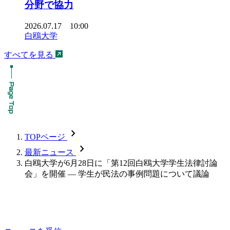
分野で協力
2026.07.17 10:00
白鴎大学
すべてを見る
chevron_forward
TOPページ
chevron_forward
最新ニュース
白鴎大学が6月28日に「第12回白鴎大学学生法律討論
会」を開催 — 学生が民法の事例問題について議論