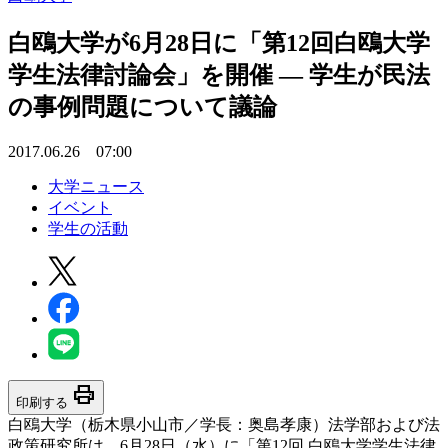
白鴎大学が6月28日に「第12回白鴎大学
学生法律討論会」を開催 — 学生が民法
の事例問題について議論
2017.06.26 07:00
大学ニュース
イベント
学生の活動
print
印刷する
白鴎大学（栃木県小山市／学長：奥島孝康）法学部および法
政策研究所は、6月28日（水）に「第12回 白鴎大学学生法律