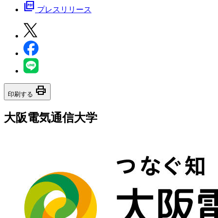
picture_as_pdf
プレスリリース
print
印刷する
大阪電気通信大学