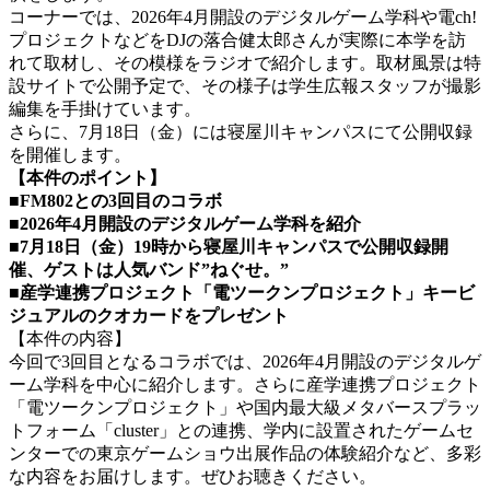
コーナーでは、2026年4月開設のデジタルゲーム学科や電ch!
プロジェクトなどをDJの落合健太郎さんが実際に本学を訪
れて取材し、その模様をラジオで紹介します。取材風景は特
設サイトで公開予定で、その様子は学生広報スタッフが撮影
編集を手掛けています。
さらに、7月18日（金）には寝屋川キャンパスにて公開収録
を開催します。
【本件のポイント】
■FM802との3回目のコラボ
■2026年4月開設のデジタルゲーム学科を紹介
■7月18日（金）19時から寝屋川キャンパスで公開収録開
催、ゲストは人気バンド”ねぐせ。”
■産学連携プロジェクト「電ツークンプロジェクト」キービ
ジュアルのクオカードをプレゼント
【本件の内容】
今回で3回目となるコラボでは、2026年4月開設のデジタルゲ
ーム学科を中心に紹介します。さらに産学連携プロジェクト
「電ツークンプロジェクト」や国内最大級メタバースプラッ
トフォーム「cluster」との連携、学内に設置されたゲームセ
ンターでの東京ゲームショウ出展作品の体験紹介など、多彩
な内容をお届けします。ぜひお聴きください。