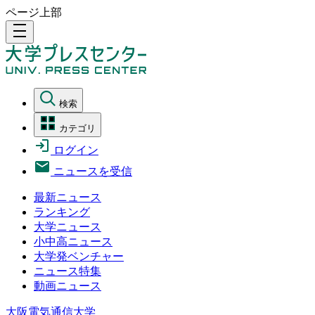
ページ上部
density_medium
検索
カテゴリ
ログイン
ニュースを受信
最新ニュース
ランキング
大学ニュース
小中高ニュース
大学発ベンチャー
ニュース特集
動画ニュース
大阪電気通信大学