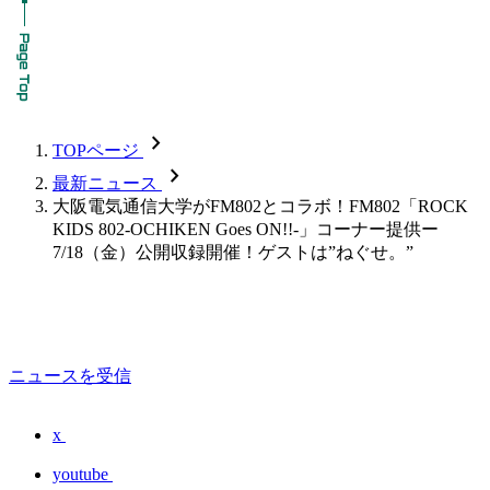
chevron_forward
TOPページ
chevron_forward
最新ニュース
大阪電気通信大学がFM802とコラボ！FM802「ROCK
KIDS 802-OCHIKEN Goes ON!!-」コーナー提供ー
7/18（金）公開収録開催！ゲストは”ねぐせ。”
ニュースを受信
x
youtube