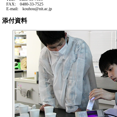
FAX: 0480-33-7525
E-mail: kouhou@nit.ac.jp
添付資料