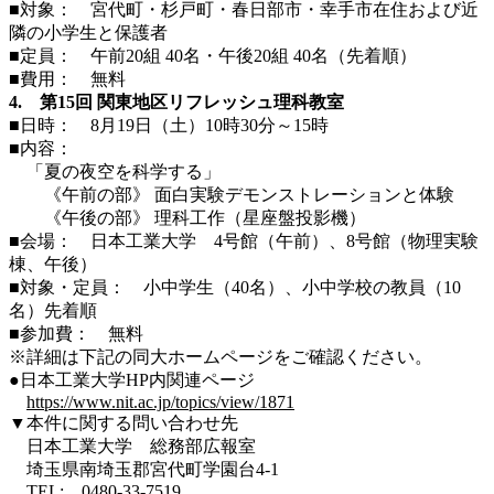
■対象： 宮代町・杉戸町・春日部市・幸手市在住および近
隣の小学生と保護者
■定員： 午前20組 40名・午後20組 40名（先着順）
■費用： 無料
4. 第15回 関東地区リフレッシュ理科教室
■日時： 8月19日（土）10時30分～15時
■内容：
「夏の夜空を科学する」
《午前の部》 面白実験デモンストレーションと体験
《午後の部》 理科工作（星座盤投影機）
■会場： 日本工業大学 4号館（午前）、8号館（物理実験
棟、午後）
■対象・定員： 小中学生（40名）、小中学校の教員（10
名）先着順
■参加費： 無料
※詳細は下記の同大ホームページをご確認ください。
●日本工業大学HP内関連ページ
https://www.nit.ac.jp/topics/view/1871
▼本件に関する問い合わせ先
日本工業大学 総務部広報室
埼玉県南埼玉郡宮代町学園台4-1
TEL: 0480-33-7519