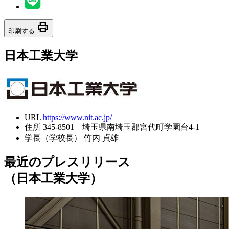
print
印刷する
日本工業大学
URL
https://www.nit.ac.jp/
住所
345-8501 埼玉県南埼玉郡宮代町学園台4-1
学長（学校長）
竹内 貞雄
最近のプレスリリース
（日本工業大学）