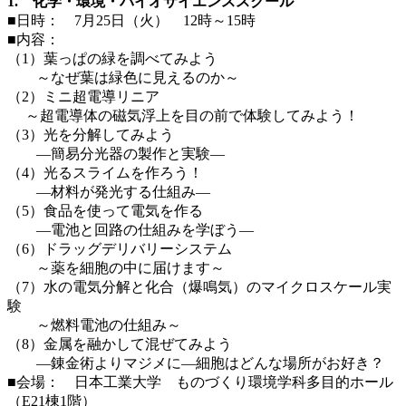
1. 化学・環境・バイオサイエンススクール
■日時： 7月25日（火） 12時～15時
■内容：
（1）葉っぱの緑を調べてみよう
～なぜ葉は緑色に見えるのか～
（2）ミニ超電導リニア
～超電導体の磁気浮上を目の前で体験してみよう！
（3）光を分解してみよう
―簡易分光器の製作と実験―
（4）光るスライムを作ろう！
―材料が発光する仕組み―
（5）食品を使って電気を作る
―電池と回路の仕組みを学ぼう―
（6）ドラッグデリバリーシステム
～薬を細胞の中に届けます～
（7）水の電気分解と化合（爆鳴気）のマイクロスケール実
験
～燃料電池の仕組み～
（8）金属を融かして混ぜてみよう
―錬金術よりマジメに―細胞はどんな場所がお好き？
■会場： 日本工業大学 ものづくり環境学科多目的ホール
（E21棟1階）