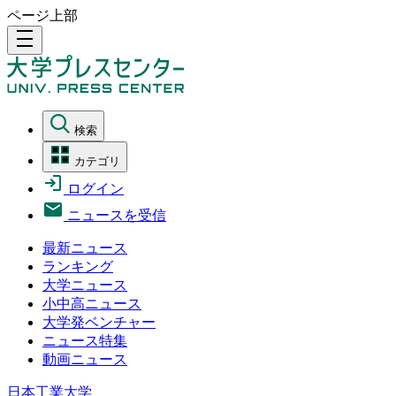
ページ上部
density_medium
検索
カテゴリ
ログイン
ニュースを受信
最新ニュース
ランキング
大学ニュース
小中高ニュース
大学発ベンチャー
ニュース特集
動画ニュース
日本工業大学