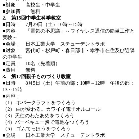
■対象： 高校生・中学生
■参加費： 無料
2. 第15回中学生科学教室
■日時： 7月29日（土）10時～15時
■内容： 「電気の不思議」～ワイヤレス通信の簡単工作と
実験～
■会場： 日本工業大学 スチューデントラボ
■対象： 宮代町・杉戸町・春日部市・幸手市在住及び近隣
の中学生
■定員： 10名（先着順）
■費用： 無料
3. 第17回親子ものづくり教室
■日時： 8月5日（土）午前の部：10時～12時 午後の部：
13～15時
■内容：
（1） ホバークラフトをつくろう
（2） 曲が変わる。カワイイ電子オルゴール
（3）天使のわたあめをつくろう
（4）バーベキュー炭で電池をつくろう
（5） ゴムてっぽうをつくろう
■会場： 日本工業大学 スチューデントラボ