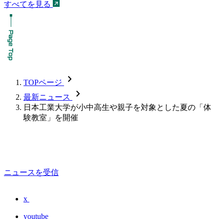
すべてを見る
chevron_forward
TOPページ
chevron_forward
最新ニュース
日本工業大学が小中高生や親子を対象とした夏の「体
験教室」を開催
ニュースを受信
x
youtube