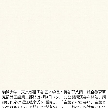
駒澤大学（東京都世田谷区／学長：長谷部八朗）総合教育研
究部外国語第二部門は7月4日（火）に公開講演会を開催。講
師に作家の堀江敏幸氏を招請し、「言葉との出会い、言葉と
のすれちがい」と題して講演を行う。一般の人を対象として