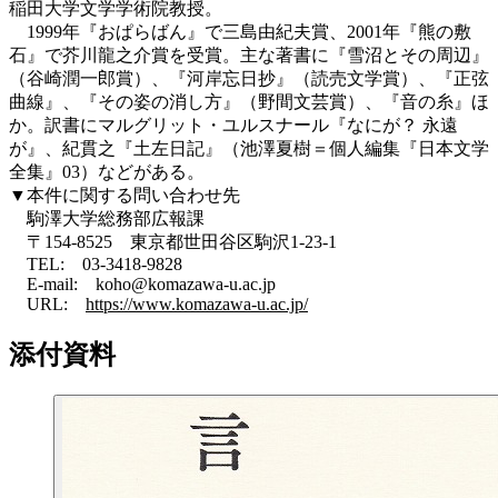
稲田大学文学学術院教授。
1999年『おぱらばん』で三島由紀夫賞、2001年『熊の敷
石』で芥川龍之介賞を受賞。主な著書に『雪沼とその周辺』
（谷崎潤一郎賞）、『河岸忘日抄』（読売文学賞）、『正弦
曲線』、『その姿の消し方』（野間文芸賞）、『音の糸』ほ
か。訳書にマルグリット・ユルスナール『なにが？ 永遠
が』、紀貫之『土左日記』（池澤夏樹＝個人編集『日本文学
全集』03）などがある。
▼本件に関する問い合わせ先
駒澤大学総務部広報課
〒154-8525 東京都世田谷区駒沢1-23-1
TEL: 03-3418-9828
E-mail: koho@komazawa-u.ac.jp
URL:
https://www.komazawa-u.ac.jp/
添付資料