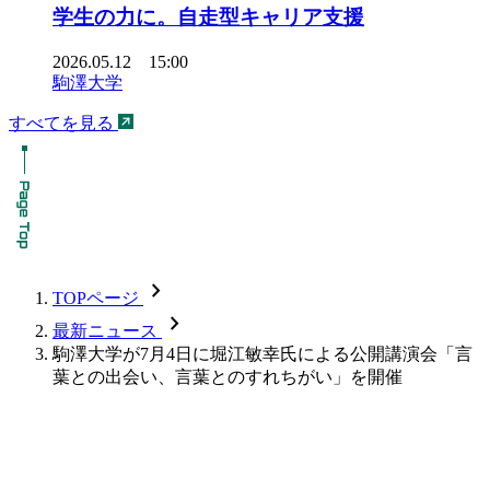
学生の力に。自走型キャリア支援
2026.05.12 15:00
駒澤大学
すべてを見る
chevron_forward
TOPページ
chevron_forward
最新ニュース
駒澤大学が7月4日に堀江敏幸氏による公開講演会「言
葉との出会い、言葉とのすれちがい」を開催