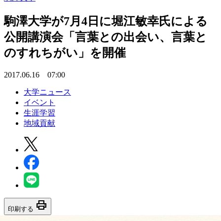
駒澤大学が7月4日に堀江敏幸氏による
公開講演会「言葉との出会い、言葉と
のすれちがい」を開催
2017.06.16 07:00
大学ニュース
イベント
生涯学習
地域貢献
print
印刷する