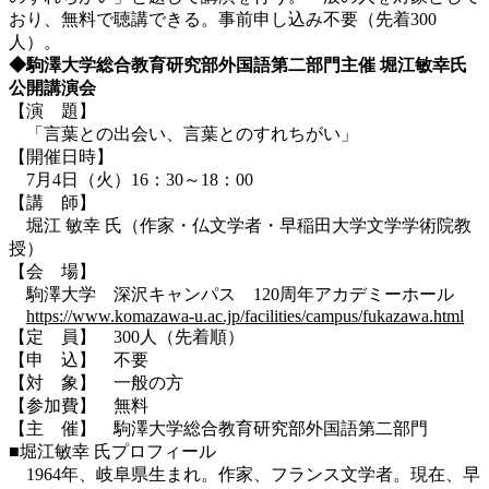
おり、無料で聴講できる。事前申し込み不要（先着300
人）。
◆駒澤大学総合教育研究部外国語第二部門主催 堀江敏幸氏
公開講演会
【演 題】
「言葉との出会い、言葉とのすれちがい」
【開催日時】
7月4日（火）16：30～18：00
【講 師】
堀江 敏幸 氏（作家・仏文学者・早稲田大学文学学術院教
授）
【会 場】
駒澤大学 深沢キャンパス 120周年アカデミーホール
https://www.komazawa-u.ac.jp/facilities/campus/fukazawa.html
【定 員】 300人（先着順）
【申 込】 不要
【対 象】 一般の方
【参加費】 無料
【主 催】 駒澤大学総合教育研究部外国語第二部門
■堀江敏幸 氏プロフィール
1964年、岐阜県生まれ。作家、フランス文学者。現在、早