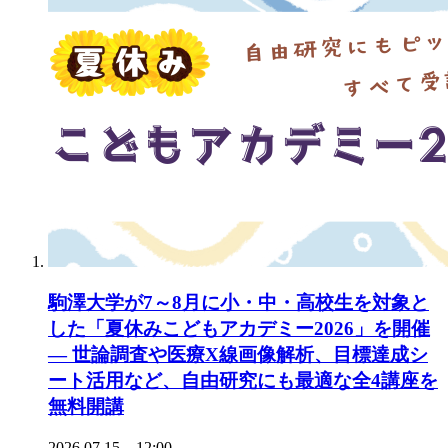
駒澤大学が7～8月に小・中・高校生を対象と
した「夏休みこどもアカデミー2026」を開催
— 世論調査や医療X線画像解析、目標達成シ
ート活用など、自由研究にも最適な全4講座を
無料開講
2026.07.15 12:00