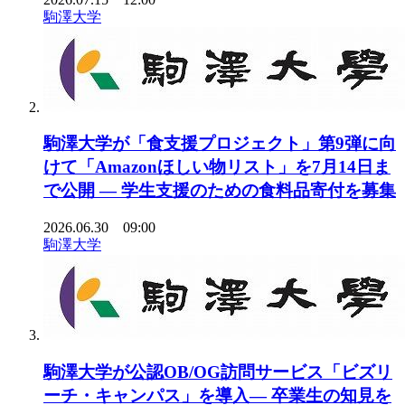
駒澤大学
駒澤大学が「食支援プロジェクト」第9弾に向
けて「Amazonほしい物リスト」を7月14日ま
で公開 ― 学生支援のための食料品寄付を募集
2026.06.30 09:00
駒澤大学
駒澤大学が公認OB/OG訪問サービス「ビズリ
ーチ・キャンパス」を導入― 卒業生の知見を