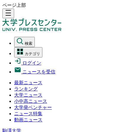
ページ上部
density_medium
検索
カテゴリ
ログイン
ニュースを受信
最新ニュース
ランキング
大学ニュース
小中高ニュース
大学発ベンチャー
ニュース特集
動画ニュース
駒澤大学