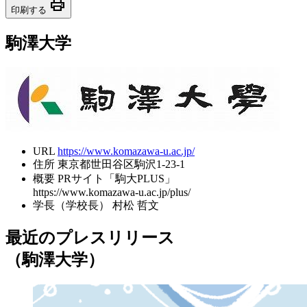
print
印刷する
駒澤大学
URL
https://www.komazawa-u.ac.jp/
住所
東京都世田谷区駒沢1-23-1
概要
PRサイト「駒大PLUS」
https://www.komazawa-u.ac.jp/plus/
学長（学校長）
村松 哲文
最近のプレスリリース
（駒澤大学）