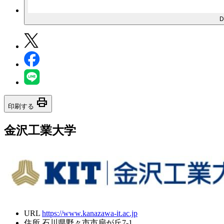
print
印刷する
金沢工業大学
URL
https://www.kanazawa-it.ac.jp
住所
石川県野々市市扇が丘7-1