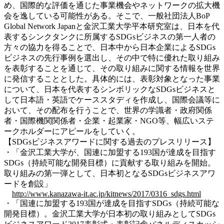
め、国際的な評価を通じた事業機会やネットワークの拡大機
会を逸している可能性がある。そこで、一般社団法人BoP
Global Network Japanと金沢工業大学平本研究室は、日本を代
表するシンクタンクに所属するSDGsビジネスの第一人者の
方々の協力を得ることで、日本中から日本企業によるSDGs
ビジネスの先行事例を選出し、その中で特に優れた取り組み
を表彰することを通じて、その取り組みに関する情報を世界
に発信することとした。具体的には、表彰対象となった事業
について、日本を代表するシンボリックなSDGsビジネスと
して日本語・英語でケーススタディを作成し、国際会議等に
おいて、その配布を行うことで、世界の学識者・政府関係
者・国際機関関係者・企業・起業家・NGO等、幅広いステ
ークホルダーにアピールをしていく。
【SDGsビジネスアワードに関する過去のプレスリリース】
・「金沢工業大学が、国連に加盟する193国が達成を目指す
SDGs（持続可能な開発目標）に貢献する取り組みを開始。
取り組みの第一弾として、日本初となるSDGsビジネスアワ
ードを創設」
http://www.kanazawa-it.ac.jp/kitnews/2017/0316_sdgs.html
・「国連に加盟する193国が達成を目指すSDGs（持続可能な
開発目標）。金沢工業大学が日本初の取り組みとしてSDGs