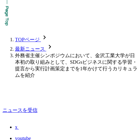
chevron_forward
TOPページ
chevron_forward
最新ニュース
外務省主催シンポジウムにおいて、金沢工業大学が日
本初の取り組みとして、SDGsビジネスに関する学習・
提言から実行計画策定までを1年かけて行うカリキュラ
ムを紹介
ニュースを受信
x
youtube