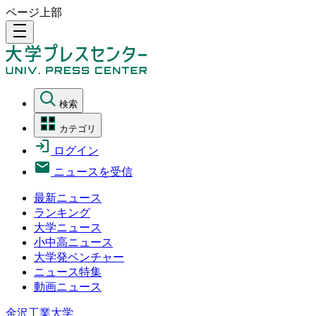
ページ上部
density_medium
検索
カテゴリ
ログイン
ニュースを受信
最新ニュース
ランキング
大学ニュース
小中高ニュース
大学発ベンチャー
ニュース特集
動画ニュース
金沢工業大学