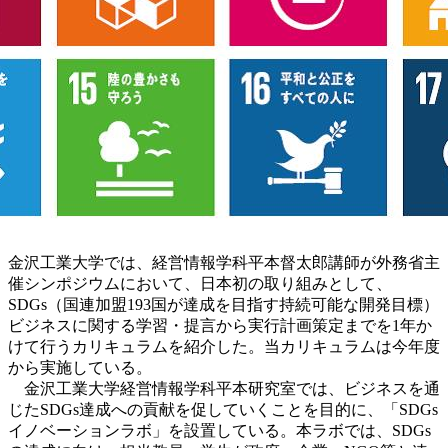
金沢工業大学では、経営情報学科平本督太郎講師が外務省主
催シンポジウムにおいて、日本初の取り組みとして、
SDGs（国連加盟193国が達成を目指す持続可能な開発目標）
ビジネスに関する学習・提言から実行計画策定までを1年か
けて行うカリキュラムを紹介した。当カリキュラムは今年度
から実施している。
金沢工業大学経営情報学科平本研究室では、ビジネスを通
じたSDGs達成への貢献を促していくことを目的に、「SDGs
イノベーションラボ」を設置している。本ラボでは、SDGs