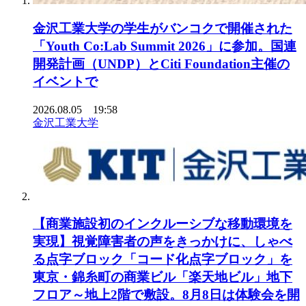
金沢工業大学の学生がバンコクで開催された
「Youth Co:Lab Summit 2026」に参加。国連
開発計画（UNDP）とCiti Foundation主催の
イベントで
2026.08.05 19:58
金沢工業大学
【商業施設初のインクルーシブな移動環境を
実現】視覚障害者の声をきっかけに、しゃべ
る点字ブロック「コード化点字ブロック」を
東京・錦糸町の商業ビル「楽天地ビル」地下
フロア～地上2階で敷設。8月8日は体験会を開