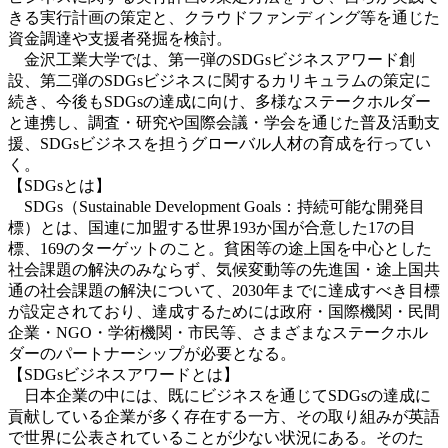
きる実行計画の策定と、クラウドファンディング等を通じた
資金調達や支援者発掘を検討。
金沢工業大学では、第一弾のSDGsビジネスアワード創
設、第二弾のSDGsビジネスに関するカリキュラムの策定に
続き、今後もSDGsの達成に向け、多様なステークホルダー
と連携し、調査・研究や国際会議・学会を通じた普及活動支
援、SDGsビジネスを担うグローバル人材の育成を行ってい
く。
【SDGsとは】
SDGs（Sustainable Development Goals：持続可能な開発目
標）とは、国連に加盟する世界193か国が合意した17の目
標、169のターゲットのこと。貧困等の途上国を中心とした
社会課題の解決のみならず、気候変動等の先進国・途上国共
通の社会課題の解決について、2030年までに達成すべき目標
が設定されており、達成するためには政府・国際機関・民間
企業・NGO・学術機関・市民等、さまざまなステークホル
ダーのパートナーシップが必要となる。
【SDGsビジネスアワードとは】
日本企業の中には、既にビジネスを通じてSDGsの達成に
貢献している企業が多く存在する一方、その取り組みが英語
で世界に公表されていることが少ない状況にある。そのた