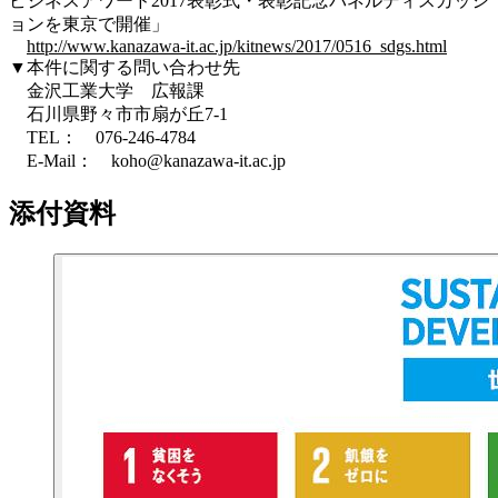
ビジネスアワード2017表彰式・表彰記念パネルディスカッシ
ョンを東京で開催」
http://www.kanazawa-it.ac.jp/kitnews/2017/0516_sdgs.html
▼本件に関する問い合わせ先
金沢工業大学 広報課
石川県野々市市扇が丘7-1
TEL： 076-246-4784
E-Mail： koho@kanazawa-it.ac.jp
添付資料