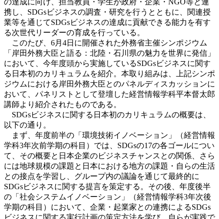
の達成に向け、担当教員・学生が政府・企業・NGO等と連
携し、SDGsビジネスの調査・研究を行うとともに、関連授
業等を通じてSDGsビジネスの達成に貢献できる能力を有す
る次世代リーダーの育成を行っている。
このたび、6月4日に開催された外務省主催シンポジウム
「岸田外務大臣と語る：北陸・石川県の魅力を世界に発信」
において、今年度頭から実施しているSDGsビジネスに関す
る日本初のカリキュラムを紹介。本取り組みは、上記シンポ
ジウムにおける岸田外務大臣とのパネルディスカッションに
おいて、パネリストとして登壇した経営情報学科平本督太郎
講師より紹介されたものである。
SDGsビジネスに関する日本初のカリキュラムの概要は、
以下の通り。
まず、年度前半の「環境技術イノベーション」（経営情報
学科3年次前学期の科目）では、SDGsの17の各ゴールについ
て、その概要と日本企業のビジネスチャンスとの関係、さら
には地球規模の課題と日本における地方の課題・自らの生活
との接点を学習し、グループ内の議論を通じて最終的に
SDGsビジネスに関する提言を策定する。その後、年度後半
の「社会システムイノベーション」（経営情報学科3年次後
学期の科目）において、企業・起業家との連携によるSDGs
ビジネスに関する実行計画の策定方法を学び、自らが実践で