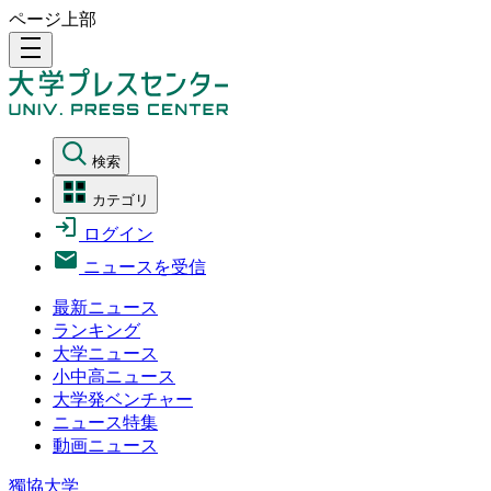
ページ上部
density_medium
検索
カテゴリ
ログイン
ニュースを受信
最新ニュース
ランキング
大学ニュース
小中高ニュース
大学発ベンチャー
ニュース特集
動画ニュース
獨協大学