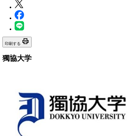
print
印刷する
獨協大学