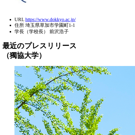
URL
https://www.dokkyo.ac.jp/
住所
埼玉県草加市学園町1-1
学長（学校長）
前沢浩子
最近のプレスリリース
（獨協大学）