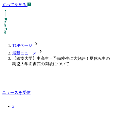
すべてを見る
chevron_forward
TOPページ
chevron_forward
最新ニュース
【獨協大学】中高生・予備校生に大好評！夏休み中の
獨協大学図書館の開放について
ニュースを受信
x