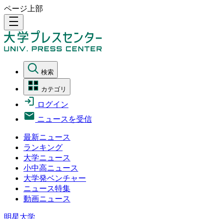
ページ上部
density_medium
検索
カテゴリ
ログイン
ニュースを受信
最新ニュース
ランキング
大学ニュース
小中高ニュース
大学発ベンチャー
ニュース特集
動画ニュース
明星大学