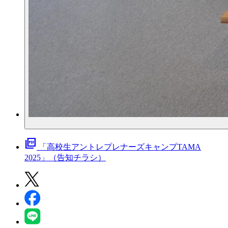
picture_as_pdf
「高校生アントレプレナーズキャンプTAMA
2025」（告知チラシ）