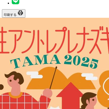
print
印刷する