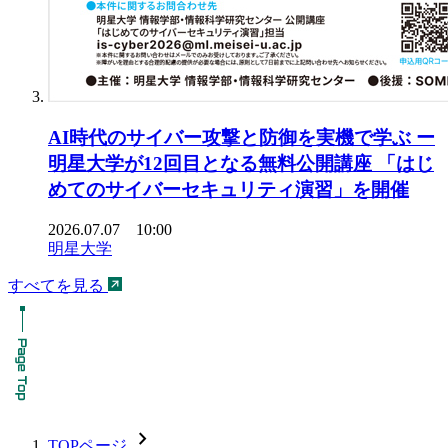
AI時代のサイバー攻撃と防御を実機で学ぶ ー
明星大学が12回目となる無料公開講座 「はじ
めてのサイバーセキュリティ演習」を開催
2026.07.07 10:00
明星大学
すべてを見る
chevron_forward
TOPページ