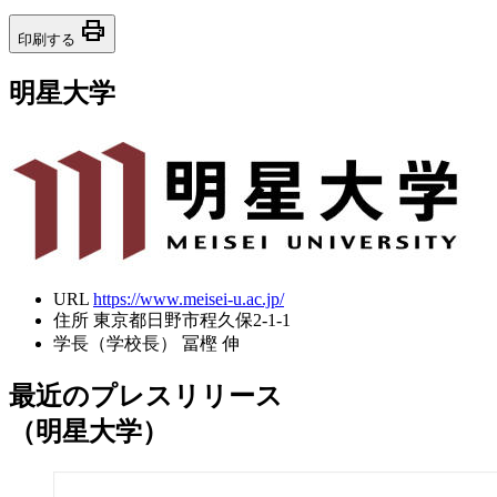
print
印刷する
明星大学
URL
https://www.meisei-u.ac.jp/
住所
東京都日野市程久保2-1-1
学長（学校長）
冨樫 伸
最近のプレスリリース
（明星大学）