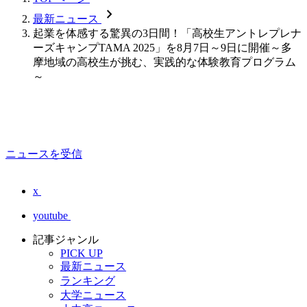
chevron_forward
最新ニュース
起業を体感する驚異の3日間！「高校生アントレプレナ
ーズキャンプTAMA 2025」を8月7日～9日に開催～多
摩地域の高校生が挑む、実践的な体験教育プログラム
～
ニュースを受信
x
youtube
記事ジャンル
PICK UP
最新ニュース
ランキング
大学ニュース