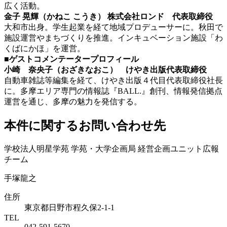
広く活動。
金子 晃輝（かねこ こうき）
株式会社ロンド 代表取締役
大和市出身。学生起業を経て地域プロデューサーに。秋田で
施設運営やまちづくりを推進。インキュベーション施設「わ
くばにかほ」を運営。
■ゲストコメンテータープロフィール
小崎 奈央子（おざきなおこ） けやき出版代表取締役
自動車雑誌等編集を経て、けやき出版４代目代表取締役社長
に。多摩エリア専門の情報誌『BALL.』創刊、情報発信拠点
運営を通じ、多摩の魅力を発信する。
本件に関するお問い合わせ先
学校法人明星学苑 学苑・大学企画局 経営企画ユニット広報
チーム
手塚龍之
住所
東京都日野市程久保2-1-1
TEL
042-591-5670