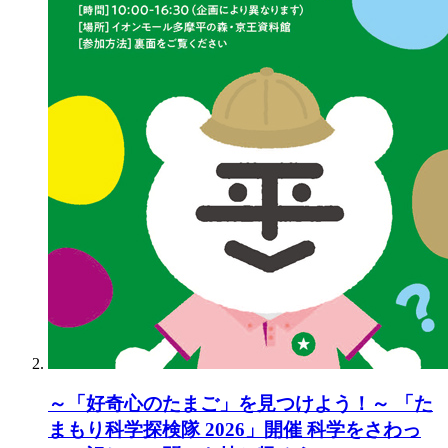
～「好奇心のたまご」を見つけよう！～ 「た
まもり科学探検隊 2026」開催 科学をさわっ