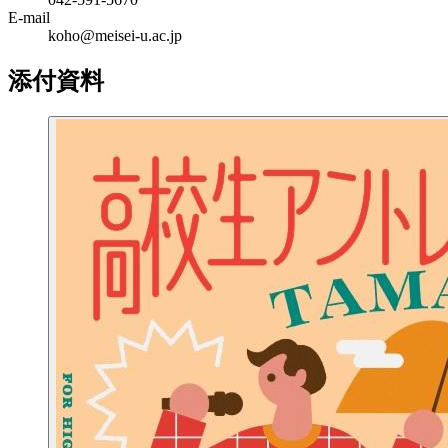
E-mail
koho@meisei-u.ac.jp
添付資料