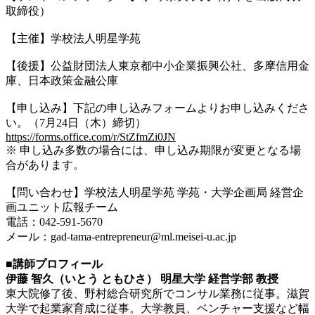
取締役）
【主催】学校法人明星学苑
【後援】公益財団法人東京都中小企業振興公社、多摩信用金
庫、日本政策金融公庫
【申し込み】下記の申し込みフォームよりお申し込みくださ
い。（7月24日（木）締切）
https://forms.office.com/r/StZfmZi0JN
※ 申し込み多数の場合には、申し込み期限が変更となる場
合があります。
【問い合わせ】学校法人明星学苑 学苑・大学企画局 経営企
画ユニット広報チーム
電話：042-591-5670
メール：gad-tama-entrepreneur@ml.meisei-u.ac.jp
■講師プロフィール
伊藤 智久（いとう ともひさ） 明星大学 経営学部 教授
東大院修了後、野村総合研究所でコンサル業務に従事。滋賀
大学で起業家育成に従事。大学教員、ベンチャー支援など幅