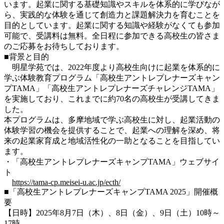
います。起業に関する基礎知識やスキルを体系的に学びなが
ら、実践的な体験を通じて創造力と課題解決力を育むことを
目的としています。起業に関する知識や経験がなくても参加
可能で、受講料は無料。全日程に参加できる高校生の皆さま
のご応募をお待ちしております。
■背景と目的
明星学苑では、2022年度より高校生向けに起業を体系的に
学ぶ体験教育プログラム「高校生アントレプレナーズキャン
プTAMA」「高校生アントレプレナーズチャレンジTAMA」
を実施しており、これまでに約70名の高校生が受講してきま
した。
本プログラムは、多摩地域で学ぶ高校生に対し、起業活動の
体験学習の機会を提供することで、起業への理解を深め、将
来の起業家育成と地域活性化の一助となることを目指してい
ます。
・「高校生アントレプレナーズキャンプTAMA」ウェブサイ
ト
https://tama-cp.meisei-u.ac.jp/ecth/
■「高校生アントレプレナーズキャンプTAMA 2025」開催概
要
【日時】2025年8月7日（木）、8日（金）、9日（土）10時～
17時