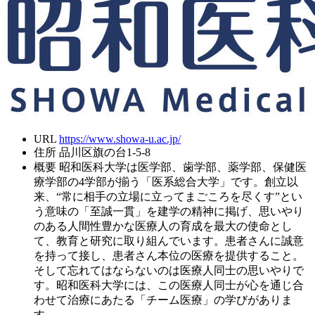
URL
https://www.showa-u.ac.jp/
住所
品川区旗の台1-5-8
概要
昭和医科大学は医学部、歯学部、薬学部、保健医
療学部の4学部が揃う「医系総合大学」です。創立以
来、“常に相手の立場に立ってまごころを尽くす”とい
う意味の「至誠一貫」を建学の精神に掲げ、思いやり
のある人間性豊かな医療人の育成を最大の使命とし
て、教育と研究に取り組んでいます。患者さんに誠意
を持って接し、患者さん本位の医療を提供すること。
そして忘れてはならないのは医療人同士の思いやりで
す。昭和医科大学には、この医療人同士が心を通じ合
わせて治療にあたる「チーム医療」の学びがありま
す。