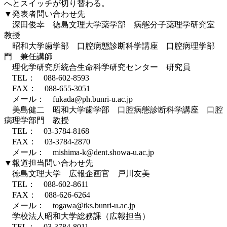
へとスイッチが切り替わる。
▼発表者問い合わせ先
深田俊幸 徳島文理大学薬学部 病態分子薬理学研究室
教授
昭和大学歯学部 口腔病態診断科学講座 口腔病理学部
門 兼任講師
理化学研究所統合生命科学研究センター 研究員
TEL： 088-602-8593
FAX： 088-655-3051
メール： fukada@ph.bunri-u.ac.jp
美島健二 昭和大学歯学部 口腔病態診断科学講座 口腔
病理学部門 教授
TEL： 03-3784-8168
FAX： 03-3784-2870
メール： mishima-k@dent.showa-u.ac.jp
▼報道担当問い合わせ先
徳島文理大学 広報企画官 戸川友美
TEL： 088-602-8611
FAX： 088-626-6264
メール： togawa@tks.bunri-u.ac.jp
学校法人昭和大学総務課（広報担当）
TEL： 03-3784-8011