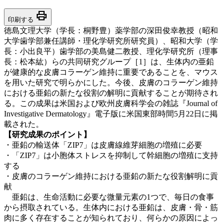
print
印刷する
徳島文理大学（学長：桐野豊）薬学部の深田俊幸教授（昭和
大学歯学部兼任講師・理化学研究所研究員）、昭和大学（学
長：小出良平）歯学部の美島健二教授、理化学研究所（理事
長：松本紘）らの共同研究グループ［1］は、生体内の亜鉛
が健康的な皮膚コラーゲン維持に重要であることを、マウス
を用いた研究で明らかにした。今後、皮膚のコラーゲン維持
における亜鉛の新たな役割の解明に貢献することが期待され
る。この成果は米国および欧州皮膚科学会の雑誌『Journal of
Investigative Dermatology』電子版に米国東部時間5月22日に掲
載された。
【研究成果のポイント】
・亜鉛の輸送体「ZIP7」は皮膚線維芽細胞の増殖に必要
・「ZIP7」は小胞体ストレスを抑制して幹細胞の増殖に支持
する
・皮膚のコラーゲン維持における亜鉛の新たな役割解明に貢
献
亜鉛は、生命活動に必要な微量元素の1つで、毎日の食事
から摂取されている。生体内における亜鉛は、皮膚・骨・筋
肉に多く存在することが知られており、何らかの原因によっ