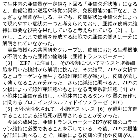
て生体内の亜鉛量が一定値を下回る「亜鉛欠乏状態」になる
と、創傷治癒の遅延や味覚の異常、免疫機能の低下など、さ
まざまな異常が生じる。中でも、皮膚症状は亜鉛欠乏によっ
て現れやすい症状の一つと考えられており、亜鉛が皮膚の維
持に重要な役割を果たしていると考えられている［2］。し
かし、これまで皮膚を形成する細胞での亜鉛の働きは十分に
解明されていなかった。
美島教授らの共同研究グループは、皮膚における生理機能
が不明であった亜鉛の輸送体（亜鉛トランスポーター）
［3］「ZIP7」に注目し、その役割についてマウスと培養細
胞を用いた検討から解明に挑んだ。その結果、ZIP7が欠損す
るとコラーゲンを産生する線維芽細胞が減少し、皮膚が著し
く薄くなることが分かった。さらに詳細に調べると、ZIP7の
欠損によって線維芽細胞のもとになる間葉系幹細胞［4］の
小胞体に亜鉛が蓄積し、小胞体内にあるタンパク質の形作り
に関わるプロテインジスルフィドイソメラーゼ（PDI）
［5］が不活性化されて、小胞体ストレス［6］が過剰に亢進
することによる細胞死が誘導されることが分かった。
今回の成果は、亜鉛トランスポーターZIP7が皮膚のコラー
ゲン維持に必要であることを示している。今後、ZIP7の機能
を詳細に調べることで、加齢による皮膚の変化や皮膚がん、