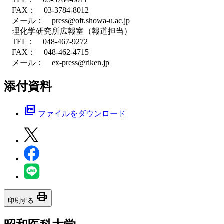
FAX： 03-3784-8012
メール： press@oft.showa-u.ac.jp
理化学研究所広報室（報道担当）
TEL： 048-467-9272
FAX： 048-462-4715
メール： ex-press@riken.jp
添付資料
picture_as_pdf
ファイルをダウンロード
print
印刷する