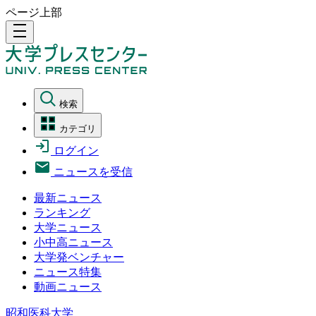
ページ上部
density_medium
検索
カテゴリ
ログイン
ニュースを受信
最新ニュース
ランキング
大学ニュース
小中高ニュース
大学発ベンチャー
ニュース特集
動画ニュース
昭和医科大学