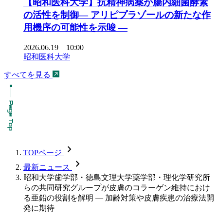
【昭和医科大学】抗精神病薬が腸内細菌酵素
の活性を制御― アリピプラゾールの新たな作
用機序の可能性を示唆 ―
2026.06.19 10:00
昭和医科大学
すべてを見る
chevron_forward
TOPページ
chevron_forward
最新ニュース
昭和大学歯学部・徳島文理大学薬学部・理化学研究所
らの共同研究グループが皮膚のコラーゲン維持におけ
る亜鉛の役割を解明 — 加齢対策や皮膚疾患の治療法開
発に期待