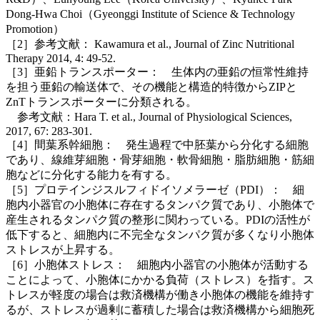
Dong-Hwa Choi（Gyeonggi Institute of Science & Technology
Promotion）
［2］参考文献： Kawamura et al., Journal of Zinc Nutritional
Therapy 2014, 4: 49-52.
［3］亜鉛トランスポーター： 生体内の亜鉛の恒常性維持
を担う亜鉛の輸送体で、その機能と構造的特徴からZIPと
ZnTトランスポーターに分類される。
参考文献：Hara T. et al., Journal of Physiological Sciences,
2017, 67: 283-301.
［4］間葉系幹細胞： 発生過程で中胚葉から分化する細胞
であり、線維芽細胞・骨芽細胞・軟骨細胞・脂肪細胞・筋細
胞などに分化する能力を有する。
［5］プロテインジスルフィドイソメラーゼ（PDI）： 細
胞内小器官の小胞体に存在するタンパク質であり、小胞体で
産生されるタンパク質の整形に関わっている。PDIの活性が
低下すると、細胞内に不完全なタンパク質が多くなり小胞体
ストレスが上昇する。
［6］小胞体ストレス： 細胞内小器官の小胞体が活動する
ことによって、小胞体にかかる負荷（ストレス）を指す。ス
トレスが軽度の場合は救済機構が働き小胞体の機能を維持す
るが、ストレスが過剰に蓄積した場合は救済機構から細胞死