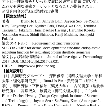
アトピー性皮膚炎といった皮膚に関連する病気に置いて、
ZIP7が有用な治療ターゲットとなることが期待される。
※研究内容の詳細は添付PDF参照
【原論文情報】
著者 ： Bum-Ho Bin, Jinhyuk Bhin, Juyeon Seo, Se-Young
Kim, Eunyoung Lee, Kyuhee Park, Dong-Hwa Choi, Teruhisa
Takagishi, Takafumi Hara, Daehee Hwang , Haruhiko Koseki,
Yoshinobu Asada, Shinji Shimoda, Kenji Mishima, Toshiyuki
Fukada
論文タイトル： Requirement of zinc transporter
SLC39A7/ZIP7 for dermal development to fine-tune endoplasmic
reticulum function by regulating protein disulfide isomerase
論文および雑誌情報等： Journal of Investigative Dermatology
2017, DOI: 10.1016/j.jid.2017.03.031
URL： http://www.jidonline.org
【補足説明】
［1］共同研究グループ： 深田俊幸（徳島文理大学・昭和
大学・理化学研究所）、Bum-Ho Bin・美島健二（昭和大
学）、朝田芳信・下田信治（鶴見大学）、古関明彦（理化学
研究所）、高岸照久・原貴史（徳島文理大学）、Jinhyuk
Bhin・Daehee Hwang（Daegu Gyeongbuk Institute of Science
and Technology）、Juyeon Seo・Se-Young Kim（Amorepacific
R&D）、Eunyoung Lee（Korea University）、Kyuhee Park・