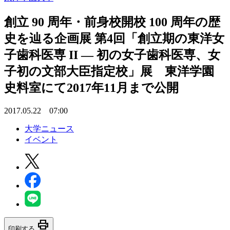
創立 90 周年・前身校開校 100 周年の歴
史を辿る企画展 第4回「創立期の東洋女
子歯科医専 II — 初の女子歯科医専、女
子初の文部大臣指定校」展 東洋学園
史料室にて2017年11月まで公開
2017.05.22 07:00
大学ニュース
イベント
print
印刷する