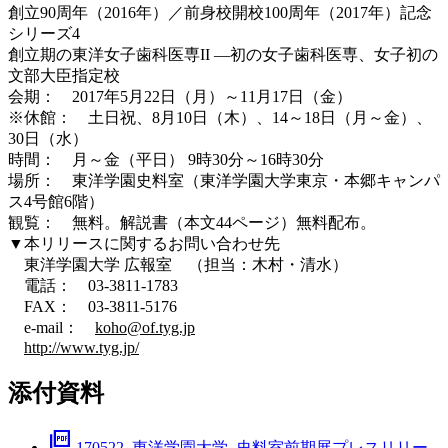
創立90周年（2016年）／前身校開校100周年（2017年）記念
シリーズ4
創立期の東洋女子歯科医専II ―初の女子歯科医専、女子初の
文部大臣指定校
会期： 2017年5月22日（月）～11月17日（金）
※休館： 土日祝、8月10日（木）、14～18日（月～金）、
30日（水）
時間： 月～金（平日） 9時30分～16時30分
場所： 東洋学園史料室（東洋学園大学東京・本郷キャンパ
ス4号館6階）
観覧： 無料。解説書（本文44ページ）無料配布。
▼本リリースに関するお問い合わせ先
東洋学園大学 広報室 （担当：木村・清水）
電話： 03-3811-1783
FAX： 03-3811-5176
e-mail：
koho@of.tyg.jp
http://www.tyg.jp/
添付資料
picture_as_pdf
170522_東洋学園大学_史料室前期展プレスリリー