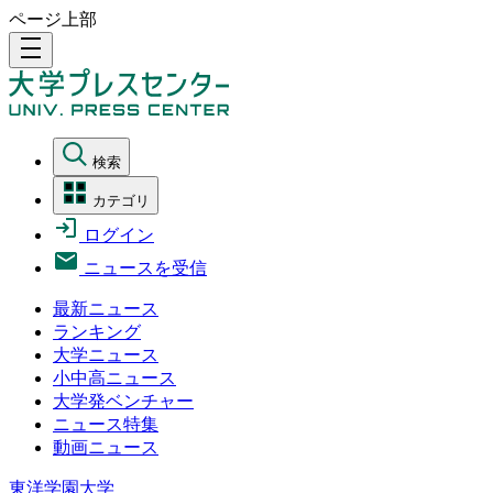
ページ上部
density_medium
検索
カテゴリ
ログイン
ニュースを受信
最新ニュース
ランキング
大学ニュース
小中高ニュース
大学発ベンチャー
ニュース特集
動画ニュース
東洋学園大学