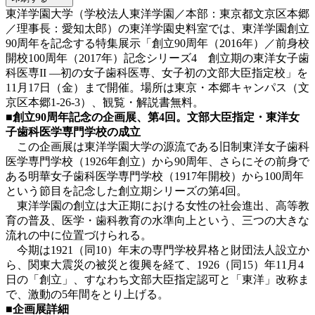
東洋学園大学（学校法人東洋学園／本部：東京都文京区本郷
／理事長：愛知太郎）の東洋学園史料室では、東洋学園創立
90周年を記念する特集展示「創立90周年（2016年）／前身校
開校100周年（2017年）記念シリーズ4 創立期の東洋女子歯
科医専II ―初の女子歯科医専、女子初の文部大臣指定校」を
11月17日（金）まで開催。場所は東京・本郷キャンパス（文
京区本郷1-26-3）、観覧・解説書無料。
■創立90周年記念の企画展、第4回。文部大臣指定・東洋女
子歯科医学専門学校の成立
この企画展は東洋学園大学の源流である旧制東洋女子歯科
医学専門学校（1926年創立）から90周年、さらにその前身で
ある明華女子歯科医学専門学校（1917年開校）から100周年
という節目を記念した創立期シリーズの第4回。
東洋学園の創立は大正期における女性の社会進出、高等教
育の普及、医学・歯科教育の水準向上という、三つの大きな
流れの中に位置づけられる。
今期は1921（同10）年末の専門学校昇格と財団法人設立か
ら、関東大震災の被災と復興を経て、1926（同15）年11月4
日の「創立」、すなわち文部大臣指定認可と「東洋」改称ま
で、激動の5年間をとり上げる。
■企画展詳細