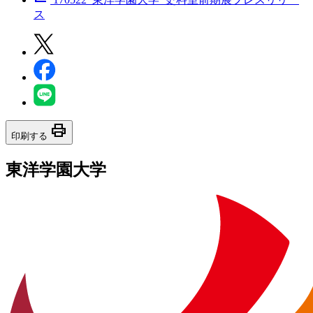
ス
print
印刷する
東洋学園大学