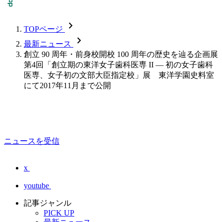
chevron_forward
TOPページ
chevron_forward
最新ニュース
創立 90 周年・前身校開校 100 周年の歴史を辿る企画展
第4回「創立期の東洋女子歯科医専 II — 初の女子歯科
医専、女子初の文部大臣指定校」展 東洋学園史料室
にて2017年11月まで公開
ニュースを受信
x
youtube
記事ジャンル
PICK UP