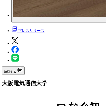
picture_as_pdf
プレスリリース
print
印刷する
大阪電気通信大学