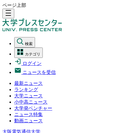
ページ上部
density_medium
検索
カテゴリ
ログイン
ニュースを受信
最新ニュース
ランキング
大学ニュース
小中高ニュース
大学発ベンチャー
ニュース特集
動画ニュース
大阪電気通信大学