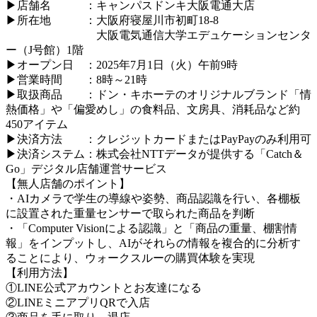
▶店舗名 ：キャンパスドンキ大阪電通大店
▶所在地 ：大阪府寝屋川市初町18-8
大阪電気通信大学エデュケーションセンタ
ー（J号館）1階
▶オープン日 ：2025年7月1日（火）午前9時
▶営業時間 ：8時～21時
▶取扱商品 ：ドン・キホーテのオリジナルブランド「情
熱価格」や「偏愛めし」の食料品、文房具、消耗品など約
450アイテム
▶決済方法 ：クレジットカードまたはPayPayのみ利用可
▶決済システム：株式会社NTTデータが提供する「Catch＆
Go」デジタル店舗運営サービス
【無人店舗のポイント】
・AIカメラで学生の導線や姿勢、商品認識を行い、各棚板
に設置された重量センサーで取られた商品を判断
・「Computer Visionによる認識」と「商品の重量、棚割情
報」をインプットし、AIがそれらの情報を複合的に分析す
ることにより、ウォークスルーの購買体験を実現
【利用方法】
①LINE公式アカウントとお友達になる
②LINEミニアプリQRで入店