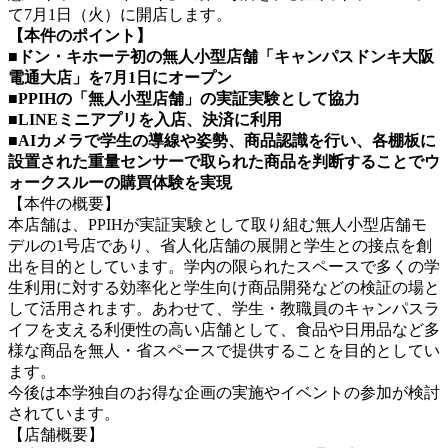
て7月1日（火）に開店します。
【本件のポイント】
■ドン・キホーテ初の無人小型店舗「キャンパスドンキ大阪
電通大店」を7月1日にオープン
■PPIHの「無人小型店舗」の実証実験として協力
■LINEミニアプリを入店、決済に利用
■AIカメラで学生の導線や姿勢、商品認識を行い、各棚板に
設置された重量センサーで取られた商品を判断
することでウ
ォークスルーの購買体験を実現
【本件の概要】
本店舗は、PPIHが実証実験として取り組む無人小型店舗モ
デルの1号店であり、省人化店舗の展開と学生との接点を創
出を目的としています。学内の限られたスペースで多くの学
生利用に対する効率化と学生向け商品開発などの検証の場と
して活用されます。あわせて、学生・教職員のキャンパスラ
イフを支える利便性の高い店舗として、食品や日用品など多
様な商品を無人・省スペースで提供することを目的としてい
ます。
今後は本学独自のお得な企画の実施やイベントの参加が検討
されています。
【店舗概要】