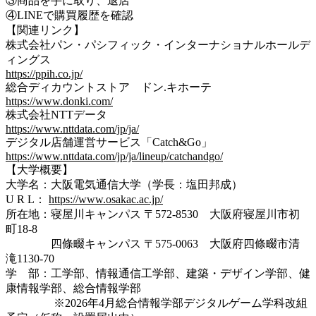
③商品を手に取り、退店
④LINEで購買履歴を確認
【関連リンク】
株式会社パン・パシフィック・インターナショナルホールデ
ィングス
https://ppih.co.jp/
総合ディカウントストア ドン.キホーテ
https://www.donki.com/
株式会社NTTデータ
https://www.nttdata.com/jp/ja/
デジタル店舗運営サービス「Catch&Go」
https://www.nttdata.com/jp/ja/lineup/catchandgo/
【大学概要】
大学名：大阪電気通信大学（学長：塩田邦成）
U R L：
https://www.osakac.ac.jp/
所在地：寝屋川キャンパス 〒572-8530 大阪府寝屋川市初
町18-8
四條畷キャンパス 〒575-0063 大阪府四條畷市清
滝1130-70
学 部：工学部、情報通信工学部、建築・デザイン学部、健
康情報学部、総合情報学部
※2026年4月総合情報学部デジタルゲーム学科改組