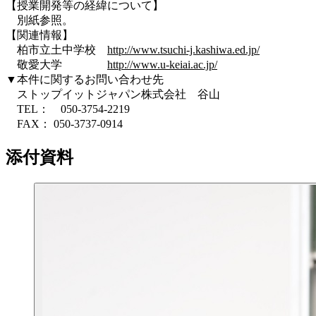
【授業開発等の経緯について】
別紙参照。
【関連情報】
柏市立土中学校
http://www.tsuchi-j.kashiwa.ed.jp/
敬愛大学
http://www.u-keiai.ac.jp/
▼本件に関するお問い合わせ先
ストップイットジャパン株式会社 谷山
TEL： 050-3754-2219
FAX： 050-3737-0914
添付資料