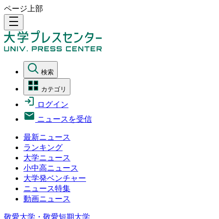
ページ上部
density_medium
検索
カテゴリ
ログイン
ニュースを受信
最新ニュース
ランキング
大学ニュース
小中高ニュース
大学発ベンチャー
ニュース特集
動画ニュース
敬愛大学・敬愛短期大学