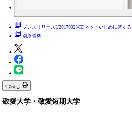
picture_as_pdf
プレスリリースU20170023CDネットいじめに関す
picture_as_pdf
別添資料
print
印刷する
敬愛大学・敬愛短期大学