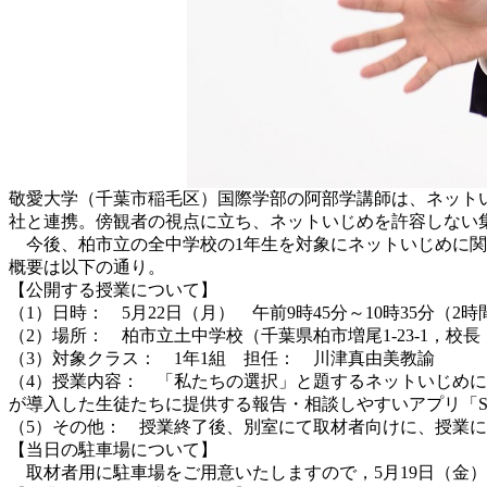
敬愛大学（千葉市稲毛区）国際学部の阿部学講師は、ネット
社と連携。傍観者の視点に立ち、ネットいじめを許容しない集
今後、柏市立の全中学校の1年生を対象にネットいじめに関
概要は以下の通り。
【公開する授業について】
（1）日時： 5月22日（月） 午前9時45分～10時35分（2時
（2）場所： 柏市立土中学校（千葉県柏市増尾1-23-1，校
（3）対象クラス： 1年1組 担任： 川津真由美教諭
（4）授業内容： 「私たちの選択」と題するネットいじめ
が導入した生徒たちに提供する報告・相談しやすいアプリ「ST
（5）その他： 授業終了後、別室にて取材者向けに、授業
【当日の駐車場について】
取材者用に駐車場をご用意いたしますので，5月19日（金）まで