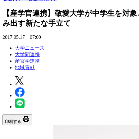
【産学官連携】敬愛大学が中学生を対象
み出す新たな手立て
2017.05.17 07:00
大学ニュース
大学間連携
産官学連携
地域貢献
print
印刷する