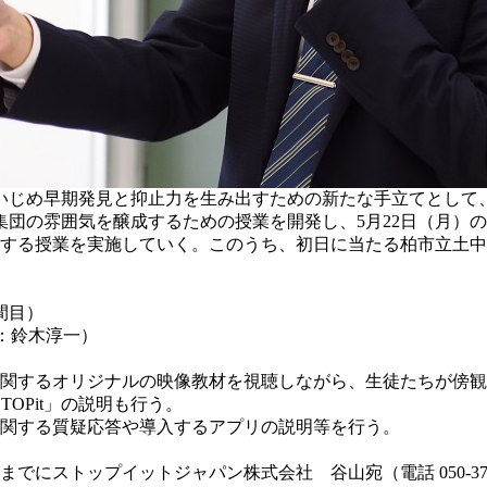
いじめ早期発見と抑止力を生み出すための新たな手立てとして
団の雰囲気を醸成するための授業を開発し、5月22日（月）
する授業を実施していく。このうち、初日に当たる柏市立土中
間目）
長：鈴木淳一）
に関するオリジナルの映像教材を視聴しながら、生徒たちが傍
OPit」の説明も行う。
に関する質疑応答や導入するアプリの説明等を行う。
にストップイットジャパン株式会社 谷山宛（電話 050-3754