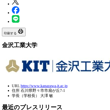
print
印刷する
金沢工業大学
URL
https://www.kanazawa-it.ac.jp
住所
石川県野々市市扇が丘7-1
学長（学校長）
大澤 敏
最近のプレスリリース