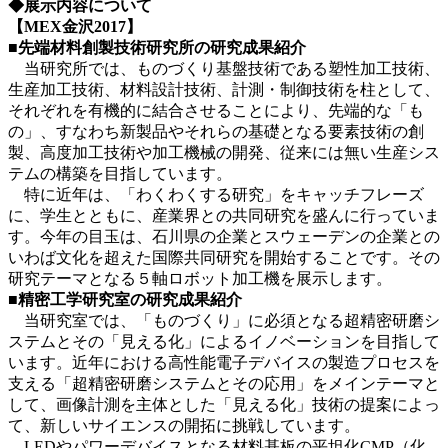
◆展示内容について
【MEX金沢2017】
■先端材料創製技術研究所の研究成果紹介
当研究所では、ものづくり基盤技術である塑性加工技術、
生産加工技術、材料設計技術、計測・制御技術を柱として、
それぞれを有機的に結合させることにより、先端的な「も
の」、すなわち新製品やそれらの基礎となる要素技術の創
製、高度加工技術や加工機械の開発、従来には無い生産シス
テムの構築を目指しています。
特に近年は、「わくわくする研究」をキャッチフレーズ
に、学生とともに、産業界との共同研究を盛んに行っていま
す。今年の目玉は、石川県の企業とスウェーデンの企業との
いわば文化を超えた国際共同研究を開始することです。その
研究テーマとなる５軸ロボット加工機を展示します。
■精密工学研究室の研究成果紹介
当研究室では、「ものづくり」に必須となる超精密研磨シ
ステムとその「見える化」によるイノベーションを目指して
います。近年における高性能電子デバイスの製造プロセスを
支える「超精密研磨システムとその応用」をメインテーマと
して、画像計測を主体とした「見える化」技術の提案によっ
て、新しいサイエンスの開拓に挑戦しています。
LEDやパワーデバイスとなる材料基板の平坦化CMP（化