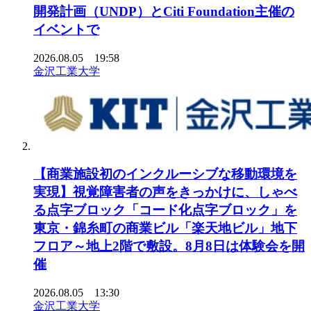
開発計画（UNDP）とCiti Foundation主催の
イベントで
2026.08.05 19:58
金沢工業大学
【商業施設初のインクルーシブな移動環境を
実現】視覚障害者の声をきっかけに、しゃべ
る点字ブロック「コード化点字ブロック」を
東京・錦糸町の商業ビル「楽天地ビル」地下
フロア～地上2階で敷設。8月8日は体験会を開
催
2026.08.05 13:30
金沢工業大学