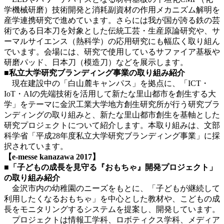
学機械研磨）技術開発と消耗副資材の作用メカニズム解明を
産学連携研究で進めています。さらには我が国が誇る鉄の芸
術である日本刀を対象とした伝統工芸・生産原論研究や、サ
ーマルサイエンス（熱科学）の応用研究にも幅広く取り組ん
でいます。会場には、研究で使用しているサファイア基板や
研磨パッド、日本刀（模造刀）などを展示します。
■私立大学研究ブランディング事業の取り組み紹介
現在建設中の「白山麓キャンパス」を拠点に、「ICT・
IoT・AIの先端技術を活用して新たな里山都市を創生する大
学」をテーマに金沢工業大学地方創生研究所が行う研究ブラ
ンディングの取り組みと、新たな里山都市創生を基軸とした
研究プロジェクトについて紹介します。本取り組みは、文部
科学省「平成28年度私立大学研究ブランディング事業」に採
択されています。
【e-messe kanazawa 2017】
■「子どもの成長を見守る『おもちゃ』開発プロジェクト」
の取り組み紹介
金沢市内の幼稚園のニーズをもとに、「子どもが継続して
利用したくなるおもちゃ」を中心とした教材や、こどもの成
長をモニタリングするシステムを提案し、開発しています。
プロジェクトは情報工学科、ロボティクス学科、メディア