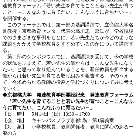
達教育フォーラム「若い先生を育てることと若い先生が育つ
こと ～こんなふうに育てたい、こんなふうに育ちたい～」
を開催する。
このフォーラムでは、第一部の基調講演で、立命館大学名
誉教授・京都教育センター代表の高垣忠一郎氏が、学校現場
でのさまざまな事例をもとに、若い先生たちが今どのような
課題をかかえて学校教育をすすめているのかについて講演す
る。
第二部のシンポジウムでは、基調講演を受けて、今の学校
の状況をふまえて、若い先生の側からは「こんな先生になり
たい」と思って取り組んでいることを、新任教員を担当する
側からは若い先生を育てる取り組みを報告する。そのうえ
で、今求められる教師の役割と学校づくりについて共に考え
ていく。
◆京都橘大学 発達教育学部開設記念 発達教育フォーラム
「若い先生を育てることと若い先生が育つこと～こんなふ
うに育てたい、こんなふうに育ちたい～」
【日 時】 5月14日（日）13:30～17:00
【会 場】 キャンパスプラザ京都5階 第1講義室
【対 象】 小学校教員、教育関係者、教育に関心のある一
般の方