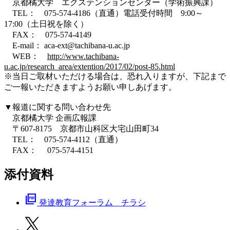
京都橘大学 エクステンションセンター（学術振興課）
TEL： 075-574-4186（直通）電話受付時間 9:00～
17:00（土日祝を除く）
FAX： 075-574-4149
E-mail： aca-ext@tachibana-u.ac.jp
WEB：
http://www.tachibana-
u.ac.jp/research_area/extention/2017/02/post-85.html
※当日ご取材いただける場合は、恐れ入りますが、下記まで
ご一報いただきますようお願い申しあげます。
▼報道に関する問い合わせ先
京都橘大学 企画広報課
〒607-8175 京都市山科区大宅山田町34
TEL： 075-574-4112（直通）
FAX： 075-574-4151
添付資料
picture_as_pdf
発達教育フォーラム チラシ