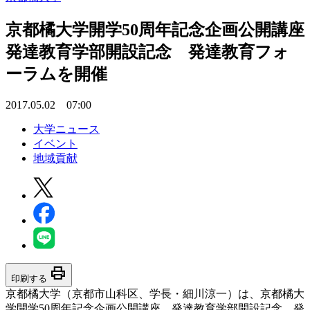
京都橘大学開学50周年記念企画公開講座
発達教育学部開設記念 発達教育フォ
ーラムを開催
2017.05.02 07:00
大学ニュース
イベント
地域貢献
print
印刷する
京都橘大学（京都市山科区、学長・細川涼一）は、京都橘大
学開学50周年記念企画公開講座 発達教育学部開設記念 発