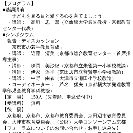
【プログラム】
■基調講演
「子どもを見る目と愛する心を育てましょう」
・講師： 高垣 忠一郎（立命館大学名誉教授・京都教育
センター代表）
■シンポジウム
報告・ディスカッション
「京都市の若手教員育成」
・講師： 近藤 清美（京都市総合教育センター・首席指
導主事）
・講師： 味岡 美沙紀（京都市立朱雀第一小学校教諭）
・講師： 伊家 遥平（京田辺市立普賢寺小学校教諭）
・講師： 中野 由衣（大津市立瀬田小学校教諭）
・コーディネーター： 芦名 猛夫（京都橘大学発達教育
学部児童教育学科教授）
【定 員】 150人（先着順。申込受付中）
【受講料】 無料
【後 援】
京都府、京都市、京都市教育委員会、京田辺市教育委員
会、大津市教育委員会、（公財）大学コンソーシアム京都
【フォーラムについてのお問い合わせ・お申し込み先】