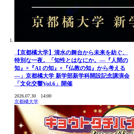
【京都橘大学】清水の舞台から未来を紡ぐ、
特別な一夜。「知性とはなにか。―『人間の
知』×『AI の知』×『仏教の知』から考える
―」京都橘大学 新学部新学科開設記念講演会
「文化交響Vol.6」開催
2026.07.30 14:00
京都橘大学