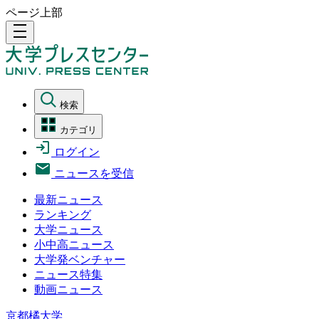
ページ上部
density_medium
検索
カテゴリ
ログイン
ニュースを受信
最新ニュース
ランキング
大学ニュース
小中高ニュース
大学発ベンチャー
ニュース特集
動画ニュース
京都橘大学