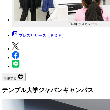
TUJキッズカレッジ
picture_as_pdf
プレスリリース（ＰＤＦ）
print
印刷する
テンプル大学ジャパンキャンパス