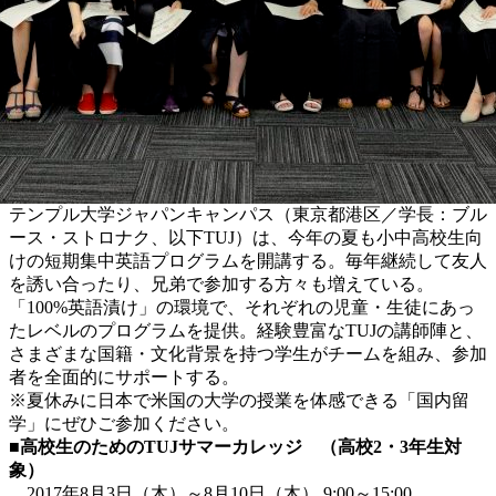
テンプル大学ジャパンキャンパス（東京都港区／学長：ブル
ース・ストロナク、以下TUJ）は、今年の夏も小中高校生向
けの短期集中英語プログラムを開講する。毎年継続して友人
を誘い合ったり、兄弟で参加する方々も増えている。
「100%英語漬け」の環境で、それぞれの児童・生徒にあっ
たレベルのプログラムを提供。経験豊富なTUJの講師陣と、
さまざまな国籍・文化背景を持つ学生がチームを組み、参加
者を全面的にサポートする。
※夏休みに日本で米国の大学の授業を体感できる「国内留
学」にぜひご参加ください。
■高校生のためのTUJサマーカレッジ （高校2・3年生対
象）
2017年8月3日（木）～8月10日（木） 9:00～15:00