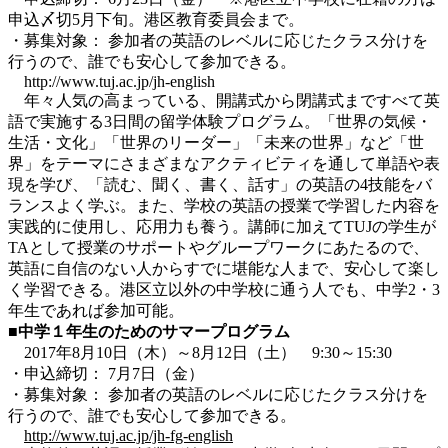
申込〆切5月下旬。港区教育委員会まで。
・募集対象： 参加者の英語のレベルに応じたクラス分けを
行うので、誰でも安心して参加できる。
http://www.tuj.ac.jp/jh-english
年々人気の高まっている、開講式から閉講式まですべて英
語で実施する3日間の留学体験プログラム。「世界の気候・
生活・文化」「世界のリーダー」「未来の世界」など「世
界」をテーマにさまざまなアクティビティを通して単語や表
現を学び、「読む、聞く、書く、話す」の英語の4技能をバ
ランスよく学ぶ。また、学校の英語の授業で学習した内容を
実践的に使用し、応用力も養う。講師に加えてTUJの学生が
TAとして授業のサポートやグループワークにあたるので、
英語に自信のない人からすでに堪能な人まで、安心して楽し
く学習できる。港区立以外の中学校に通う人でも、中学2・3
年生であれば参加可能。
■中学１年生のためのサマープログラム
2017年8月10日（木）～8月12日（土） 9:30～15:30
・申込締切： 7月7日（金）
・募集対象： 参加者の英語のレベルに応じたクラス分けを
行うので、誰でも安心して参加できる。
http://www.tuj.ac.jp/jh-fg-english