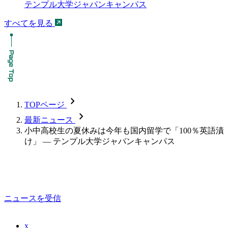
テンプル大学ジャパンキャンパス
すべてを見る
chevron_forward
TOPページ
chevron_forward
最新ニュース
小中高校生の夏休みは今年も国内留学で「100％英語漬
け」 — テンプル大学ジャパンキャンパス
ニュースを受信
x