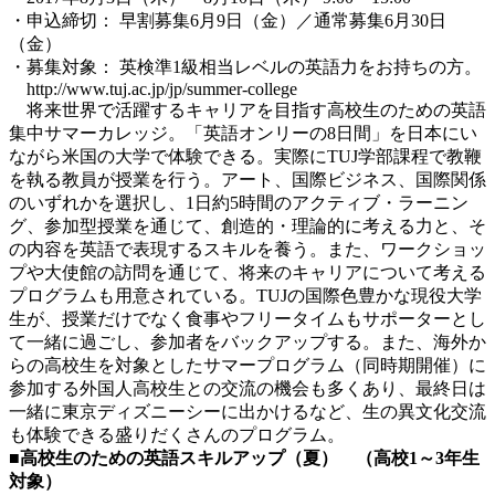
・申込締切： 早割募集6月9日（金）／通常募集6月30日
（金）
・募集対象： 英検準1級相当レベルの英語力をお持ちの方。
http://www.tuj.ac.jp/jp/summer-college
将来世界で活躍するキャリアを目指す高校生のための英語
集中サマーカレッジ。「英語オンリーの8日間」を日本にい
ながら米国の大学で体験できる。実際にTUJ学部課程で教鞭
を執る教員が授業を行う。アート、国際ビジネス、国際関係
のいずれかを選択し、1日約5時間のアクティブ・ラーニン
グ、参加型授業を通じて、創造的・理論的に考える力と、そ
の内容を英語で表現するスキルを養う。また、ワークショッ
プや大使館の訪問を通じて、将来のキャリアについて考える
プログラムも用意されている。TUJの国際色豊かな現役大学
生が、授業だけでなく食事やフリータイムもサポーターとし
て一緒に過ごし、参加者をバックアップする。また、海外か
らの高校生を対象としたサマープログラム（同時期開催）に
参加する外国人高校生との交流の機会も多くあり、最終日は
一緒に東京ディズニーシーに出かけるなど、生の異文化交流
も体験できる盛りだくさんのプログラム。
■高校生のための英語スキルアップ（夏） （高校1～3年生
対象）