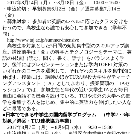
2017年8月14日（月）～8月18日（金） 10:00～16:00
・申込締切： 早割募集6月2日（金）／通常募集7月14日
（金）
・募集対象： 参加者の英語のレベルに応じたクラス分けを
行うので、高校生なら誰でも安心して参加できる（学年不
問）。
http://www.tuj.ac.jp/summer-intensive
高校生を対象とした5日間の短期集中型のスキルアップ講
座。講座前半は「食」の科学とテクノロジーをテーマに、英
語の4技能（読む、聞く、書く、話す）をバランスよく学
び、後半にはプレゼンテーションまたは学内TOEFL対策の
いずれかのコースを選択して、それぞれのスキルを集中的に
伸ばす。授業には、講師のほかTUJの現役大学生がティーチ
ングアシスタント（TA）として加わり、授業冒頭の「TAセ
ッション」では、参加生徒と年代の近い大学生TAとが毎日
自由に会話する機会を設けている。TUJや海外の大学への進
学を希望する人をはじめ、集中的に英語力を伸ばしたい人な
どに最適である。
■日本でできる中学生の国内留学プログラム （中学2・3年
対象／港区・TUJ連携協力事業）
2017年8月7日（月）～8月9日（水） 9:30～15:30
・申込締切： 6月23日（金） ※港区立中学校に在籍の方は