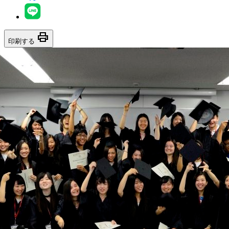
print
印刷する