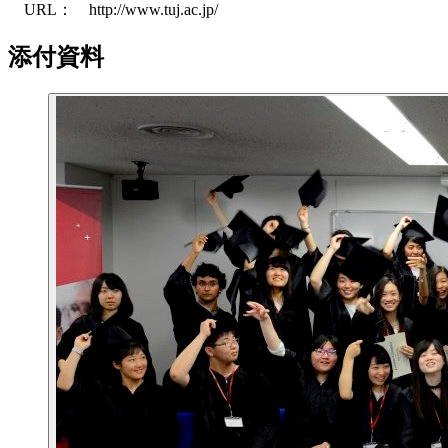
URL： http://www.tuj.ac.jp/
添付資料