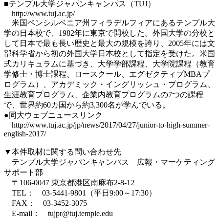
■テンプル大学ジャパンキャンパス（TUJ）
http://www.tuj.ac.jp/
米国ペンシルベニア州フィラデルフィアにあるテンプル大
学の日本校で、1982年に東京で開校した。外国大学の分校と
して日本で最も長い歴史と最大の規模を誇り、2005年には文
部科学省から初の外国大学日本校として指定を受けた。米国
式カリキュラムに基づき、大学学部課程、大学院課程（教育
学修士・博士課程、ロースクール、エグゼクティブMBAプ
ログラム）、アカデミック・イングリッシュ・プログラム、
生涯教育プログラム、企業内教育プログラムの7つの課程
で、世界約60カ国から約3,300名が学んでいる。
●同大ウェブニュースリンク
http://www.tuj.ac.jp/jp/news/2017/04/27/junior-to-high-summer-
english-2017/
▼本件取材に関する問い合わせ先
テンプル大学ジャパンキャンパス 広報・マーケティング
サポート部
〒106-0047 東京都港区南麻布2-8-12
TEL： 03-5441-9801（平日9:00～17:30）
FAX： 03-3452-3075
E-mail： tujpr@tuj.temple.edu