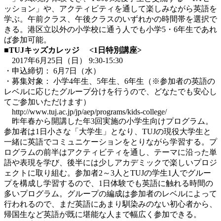
ッション」や、アクティビティを通して楽しみながら英語を
学ぶ。午前クラス、午後クラスのいずれかの時間帯を選択で
きる。港区立以外の小学校に通う人でも小学5・6年生であれ
ば参加可能。
■TUJキッズカレッジ <1日特別講座>
2017年6月25日（日） 9:30-15:30
・申込締切： 6月7日（水）
・募集対象： 小学4年生、5年生、6年生（※参加者の英語の
レベルに応じたグループ分けを行うので、どなたでも安心し
てご参加いただけます）
http://www.tuj.ac.jp/jp/aep/programs/kids-college/
昨年春から開講した年3回実施の小学生向けプログラム。
参加者は1日小さな「大学生」となり、TUJの現役大学生と
一緒に英語でコミュニケーションをとりながら学習する。プ
ログラムの前半はアクティビティを通し、テーマに沿った単
語や表現を学び、後半には少しアカデミックで楽しいプロジ
ェクトに取り組む。参加者2～3人とTUJの学生1人でグルー
プを構成し学習するので、1日体験でも英語に触れる時間の
多いプログラム。グループの編成は参加者のレベルによって
行われるので、まだ英語にあまり馴染みのない初心者から、
帰国生など英語が既に堪能な人まで幅広く参加できる。