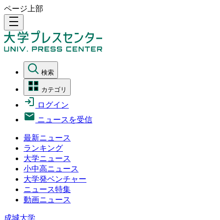
ページ上部
density_medium
検索
カテゴリ
ログイン
ニュースを受信
最新ニュース
ランキング
大学ニュース
小中高ニュース
大学発ベンチャー
ニュース特集
動画ニュース
成城大学