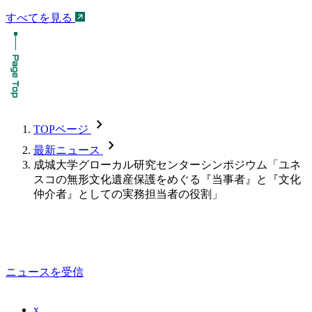
すべてを見る
chevron_forward
TOPページ
chevron_forward
最新ニュース
成城大学グローカル研究センターシンポジウム「ユネ
スコの無形文化遺産保護をめぐる『当事者』と『文化
仲介者』としての実務担当者の役割」
ニュースを受信
x