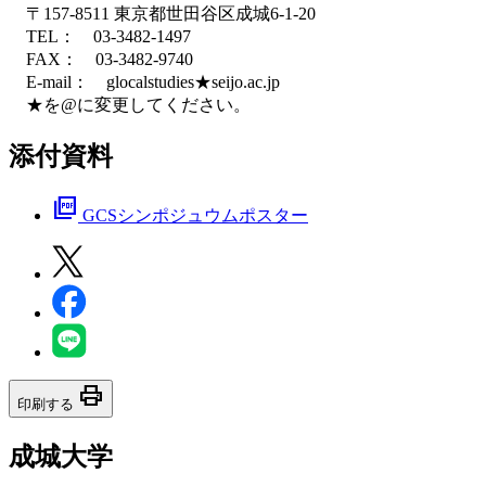
〒157-8511 東京都世田谷区成城6-1-20
TEL： 03-3482-1497
FAX： 03-3482-9740
E-mail： glocalstudies★seijo.ac.jp
★を@に変更してください。
添付資料
picture_as_pdf
GCSシンポジュウムポスター
print
印刷する
成城大学