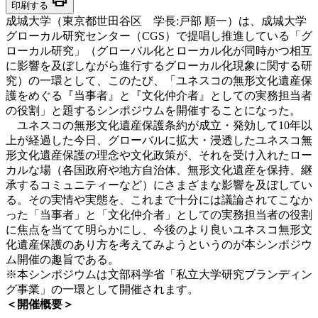
印刷する
成城大学（東京都世田谷区 学長:戸部 順一）は、成城大学
グローカル研究センター（CGS）で提唱し推進している「グ
ローカル研究」（グローバル化とローカル化が同時かつ相互
に影響を及ぼしながら進行するグローカル化現象に関する研
究）の一環として、このたび、「ユネスコの無形文化遺産保
護をめぐる『当事者』と『文化仲介者』としての実務担当者
の役割」と題するシンポジウムを開催することになった。
ユネスコの無形文化遺産保護条約が成立・発効して10年以
上が経過した今日、グローバルに拡大・浸透したユネスコ無
形文化遺産保護の理念や文化政策が、それを受け入れたロー
カルな場（各国政府や地方自治体、無形文化遺産を保持、継
承するコミュニティーなど）にさまざまな影響を及ぼしてい
る。その実情や実態を、これまで十分には議論されてこなか
った「当事者」と「文化仲介者」としての実務担当者の役割
に焦点を当てて明らかにし、今後のより良いユネスコ無形文
化遺産保護のあり方を考えてみようというのが本シンポジウ
ム開催の趣旨である。
※本シンポジウムは文部科学省「私立大学研究ブランディン
グ事業」の一環として開催されます。
＜開催概要＞