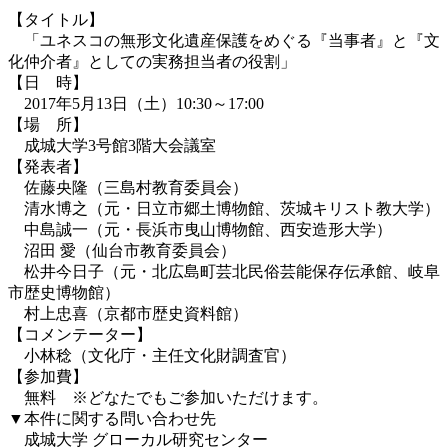
【タイトル】
「ユネスコの無形文化遺産保護をめぐる『当事者』と『文
化仲介者』としての実務担当者の役割」
【日 時】
2017年5月13日（土）10:30～17:00
【場 所】
成城大学3号館3階大会議室
【発表者】
佐藤央隆（三島村教育委員会）
清水博之（元・日立市郷土博物館、茨城キリスト教大学）
中島誠一（元・長浜市曳山博物館、西安造形大学）
沼田 愛（仙台市教育委員会）
松井今日子（元・北広島町芸北民俗芸能保存伝承館、岐阜
市歴史博物館）
村上忠喜（京都市歴史資料館）
【コメンテーター】
小林稔（文化庁・主任文化財調査官）
【参加費】
無料 ※どなたでもご参加いただけます。
▼本件に関する問い合わせ先
成城大学 グローカル研究センター