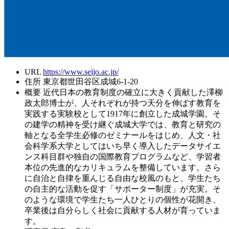
URL
https://www.seijo.ac.jp/
住所
東京都世田谷区成城6-1-20
概要
近代日本の教育制度の確立に大きく貢献した澤柳
政太郎博士が、人それぞれが持つ天分を伸ばす教育を
実践する実験校として1917年に創立した成城学園。そ
の建学の精神を受け継ぐ成城大学では、教育と研究の
軸となる全学生必修のゼミナールをはじめ、人文・社
会科学系大学としてはいち早く導入したデータサイエ
ンス科目群や独自の国際教育プログラムなど、学習者
本位の先進的なカリキュラムを整備しています。さら
に自治と自律を重んじる自由な校風のもと、学生たち
の自主的な活動を促す「サポーター制度」が充実。そ
のような環境で学生たち一人ひとりの個性が花開き、
卒業後は自分らしく社会に貢献する人材が育っていま
す。