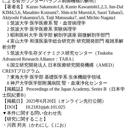
による腎カウンターバランス制御機構の解明）
【著者名】 Kazuo Sakamoto1,8, Kunio Kawanishi1,2,3, Jun-Dal
KIM4,5,6, Masahiro Koizumi7, Shin-ichi Muroi4,6, Saori Tabara5,
Akiyoshi Fukamizu5,6, Taiji Matsusaka7, and Michio Nagata1
1 筑波大学 医学医療系 腎・血管病理学
2 筑波大学 医学医療系 実験病理学
3 昭和医科大学 医学部 解剖学講座 顕微解剖学部門
4 富山大学 和漢医薬学総合研究所 研究開発部門 複雑系解
析分野
5 筑波大学生存ダイナミクス研究センター（Tsukuba
Advanced Research Alliance：TARA）
6 国立研究開発法人 日本医療研究開発機構（AMED）
CRESTプログラム
7 東海大学 医学部 基礎医学系 生体機能学領域
8
神戸大学医学部附属病院 腎・血液浄化センター
【掲載誌】 Proceedings of the Japan Academy, Series B（日本学
士院紀要B）
【掲載日】 2025年6月20日（オンライン先行公開）
【DOI】 10.2183/pjab.101.025
▼本件に関する問い合わせ先
【研究に関すること】
・川西 邦夫（かわにし くにお）