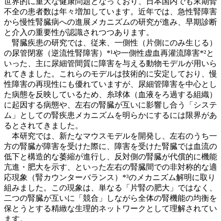
世界的に重大な健康問題となっており、日本国内でも末期腎
不全の患者数は年々増加しています。近年では、急性腎障害
から慢性腎臓病への進展メカニズムの研究が進み、早期診断
と介入の重要性が認識されつつあります。
腎臓疾患の研究では、従来、一側性（片側にのみ生じる）
の尿管閉塞（逆流性腎障害）*¹や一側性虚血再灌流障害*²と
いった、主に尿細管間質に障害を与える動物モデルが用いら
れてきました。これらのモデルは技術的に安定しており、慢
性障害の再現性にも優れていますが、尿細管障害を中心とし
た病態を反映しているため、糸球体（血液をろ過する組織）
に起因する病態や、左右の腎臓が互いに影響し合う「システ
ム」としての腎疾患メカニズムを明らかにするには限界があ
るとされてきました。
本研究では、新たなマウスモデルを開発し、左右のうち一
方の腎臓が障害を受けた際に、障害を受けた腎臓では血流の
低下と構造的な萎縮が進行し、反対側の腎臓が代償的に機能
亢進・肥大を示す、といった左右の腎臓間での非対称的な適
応現象（腎カウンターバランス）*³のメカニズム解明に取り
組みました。この現象は、単なる「片腎の肥大」ではなく、
二つの腎臓が互いに「競合」しながら全体の腎機能の均衡を
保とうとする精緻な生理的ネットワークとして理解されてい
ます。