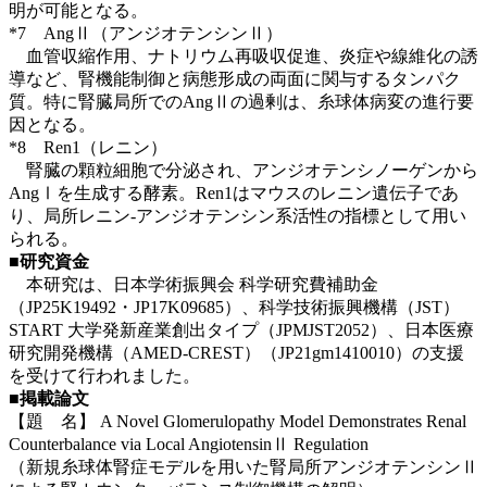
明が可能となる。
*7 AngⅡ（アンジオテンシンⅡ）
血管収縮作用、ナトリウム再吸収促進、炎症や線維化の誘
導など、腎機能制御と病態形成の両面に関与するタンパク
質。特に腎臓局所でのAngⅡの過剰は、糸球体病変の進行要
因となる。
*8 Ren1（レニン）
腎臓の顆粒細胞で分泌され、アンジオテンシノーゲンから
AngⅠを生成する酵素。Ren1はマウスのレニン遺伝子であ
り、局所レニン-アンジオテンシン系活性の指標として用い
られる。
■
研究資金
本研究は、日本学術振興会 科学研究費補助金
（JP25K19492・JP17K09685）、科学技術振興機構（JST）
START 大学発新産業創出タイプ（JPMJST2052）、日本医療
研究開発機構（AMED-CREST）（JP21gm1410010）の支援
を受けて行われました。
■
掲載論文
【題 名】 A Novel Glomerulopathy Model Demonstrates Renal
Counterbalance via Local AngiotensinⅡ Regulation
（新規糸球体腎症モデルを用いた腎局所アンジオテンシンⅡ