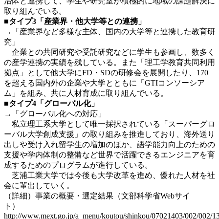
治体と連携して、学生や研究室が積極的に地域の課題解決に
取り組んでいる。
■タイプ3「産業界・他大学等との連携」
→「産業界など多様な主体、国内の大学等と連携した教育研
究」
企業との共同研究や受託研究などに学生も参画し、数多く
の産学連携の実績を残している。また「理工学教育共同利用
拠点」として他大学にFD・SDの研修会を展開したり、170
を超える国内外の企業や大学とともに「GTIコンソーシア
ム」を組み、共に人材育成に取り組んでいる。
■タイプ4「グローバル化」
→「グローバル化への対応」
私立理工系大学として唯一採択されている「スーパーグロ
ーバル大学創成支援」の取り組みを推進しており、海外送り
出しや受け入れ留学生の増加のほか、語学能力向上のための
支援や学内体制の整備など世界で活躍できるエンジニアを育
成するためのプログラムが進行している。
芝浦工業大学では今後も大学改革を進め、優れた人材を社
会に輩出していく。
（詳細）事業の概要・選定結果（文部科学省Webサイ
ト）
http://www.mext.go.jp/a_menu/koutou/shinkou/07021403/002/002/1