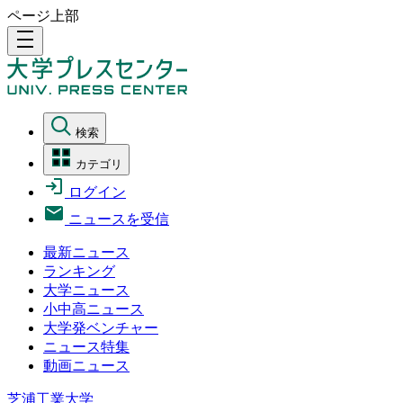
ページ上部
density_medium
検索
カテゴリ
ログイン
ニュースを受信
最新ニュース
ランキング
大学ニュース
小中高ニュース
大学発ベンチャー
ニュース特集
動画ニュース
芝浦工業大学