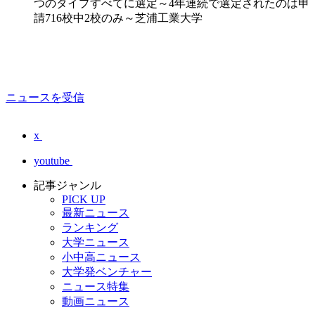
つのタイプすべてに選定～4年連続で選定されたのは申
請716校中2校のみ～芝浦工業大学
ニュースを受信
x
youtube
記事ジャンル
PICK UP
最新ニュース
ランキング
大学ニュース
小中高ニュース
大学発ベンチャー
ニュース特集
動画ニュース