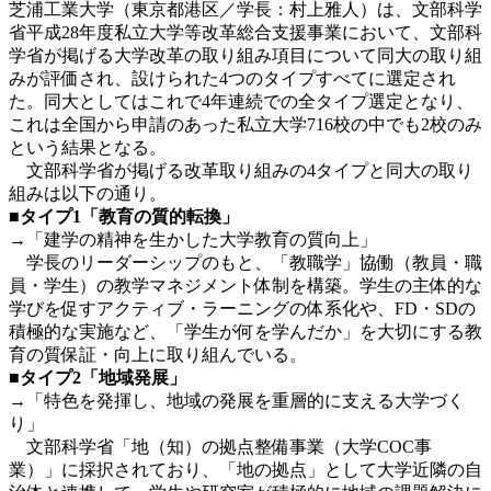
芝浦工業大学（東京都港区／学長：村上雅人）は、文部科学
省平成28年度私立大学等改革総合支援事業において、文部科
学省が掲げる大学改革の取り組み項目について同大の取り組
みが評価され、設けられた4つのタイプすべてに選定され
た。同大としてはこれで4年連続での全タイプ選定となり、
これは全国から申請のあった私立大学716校の中でも2校のみ
という結果となる。
文部科学省が掲げる改革取り組みの4タイプと同大の取り
組みは以下の通り。
■タイプ1「教育の質的転換」
→「建学の精神を生かした大学教育の質向上」
学長のリーダーシップのもと、「教職学」協働（教員・職
員・学生）の教学マネジメント体制を構築。学生の主体的な
学びを促すアクティブ・ラーニングの体系化や、FD・SDの
積極的な実施など、「学生が何を学んだか」を大切にする教
育の質保証・向上に取り組んでいる。
■タイプ2「地域発展」
→「特色を発揮し、地域の発展を重層的に支える大学づく
り」
文部科学省「地（知）の拠点整備事業（大学COC事
業）」に採択されており、「地の拠点」として大学近隣の自