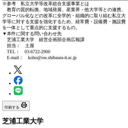
※参考 私立大学等改革総合支援事業とは
教育の質的転換、地域発展、産業界・他大学等との連携、
グローバル化などの改革に全学的・組織的に取り組む私立大
学等に対する支援を強化するため、経常費・設備費・施設費
を一体として重点的に支援するもの。
▼本件に関する問い合わせ先
芝浦工業大学 経営企画部企画広報課
担当： 土屋
TEL： 03-6722-2900
E-mail： koho@ow.shibaura-it.ac.jp
print
印刷する
芝浦工業大学