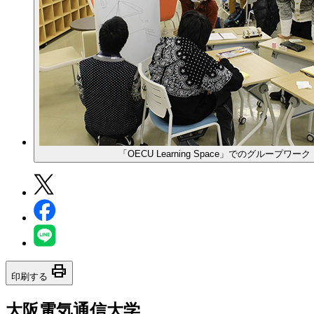
「OECU Learning Space」でのグループワーク
print
印刷する
大阪電気通信大学