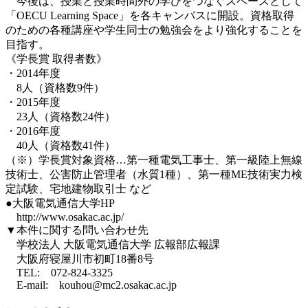
今後は、授業と授業時間外の学びをつなぐスペースとして
「OECU Learning Space」を各キャンパスに開設。資格取得
のための各種講座や学生同士の勉強会をより強化することを
目指す。
《学長賞 取得者数》
・2014年度
8人（資格数9件）
・2015年度
23人（資格数24件）
・2016年度
40人（資格数41件）
（※）学長賞対象資格…第一種電気工事士、第一級陸上無線
技術士、公害防止管理者（水質1種）、第一種ME技術実力検
定試験、宅地建物取引士 など
●大阪電気通信大学HP
http://www.osakac.ac.jp/
▼本件に関する問い合わせ先
学校法人 大阪電気通信大学 広報部広報課
大阪府寝屋川市初町18番8号
TEL: 072-824-3325
E-mail: kouhou@mc2.osakac.ac.jp