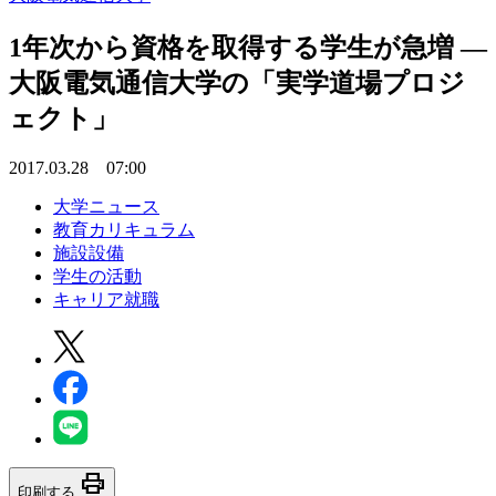
1年次から資格を取得する学生が急増 —
大阪電気通信大学の「実学道場プロジ
ェクト」
2017.03.28 07:00
大学ニュース
教育カリキュラム
施設設備
学生の活動
キャリア就職
print
印刷する