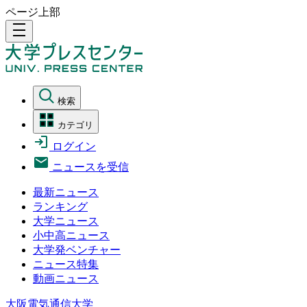
ページ上部
density_medium
検索
カテゴリ
ログイン
ニュースを受信
最新ニュース
ランキング
大学ニュース
小中高ニュース
大学発ベンチャー
ニュース特集
動画ニュース
大阪電気通信大学