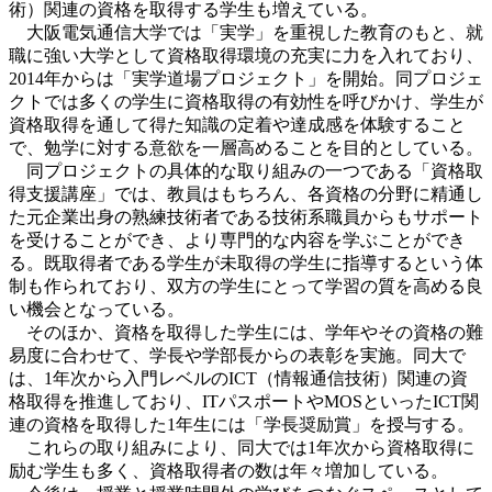
術）関連の資格を取得する学生も増えている。
大阪電気通信大学では「実学」を重視した教育のもと、就
職に強い大学として資格取得環境の充実に力を入れており、
2014年からは「実学道場プロジェクト」を開始。同プロジェ
クトでは多くの学生に資格取得の有効性を呼びかけ、学生が
資格取得を通して得た知識の定着や達成感を体験すること
で、勉学に対する意欲を一層高めることを目的としている。
同プロジェクトの具体的な取り組みの一つである「資格取
得支援講座」では、教員はもちろん、各資格の分野に精通し
た元企業出身の熟練技術者である技術系職員からもサポート
を受けることができ、より専門的な内容を学ぶことができ
る。既取得者である学生が未取得の学生に指導するという体
制も作られており、双方の学生にとって学習の質を高める良
い機会となっている。
そのほか、資格を取得した学生には、学年やその資格の難
易度に合わせて、学長や学部長からの表彰を実施。同大で
は、1年次から入門レベルのICT（情報通信技術）関連の資
格取得を推進しており、ITパスポートやMOSといったICT関
連の資格を取得した1年生には「学長奨励賞」を授与する。
これらの取り組みにより、同大では1年次から資格取得に
励む学生も多く、資格取得者の数は年々増加している。