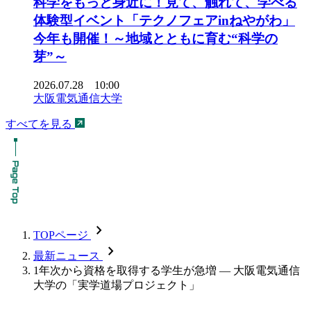
科学をもっと身近に！見て、触れて、学べる
体験型イベント「テクノフェアinねやがわ」
今年も開催！～地域とともに育む“科学の
芽”～
2026.07.28 10:00
大阪電気通信大学
すべてを見る
chevron_forward
TOPページ
chevron_forward
最新ニュース
1年次から資格を取得する学生が急増 — 大阪電気通信
大学の「実学道場プロジェクト」