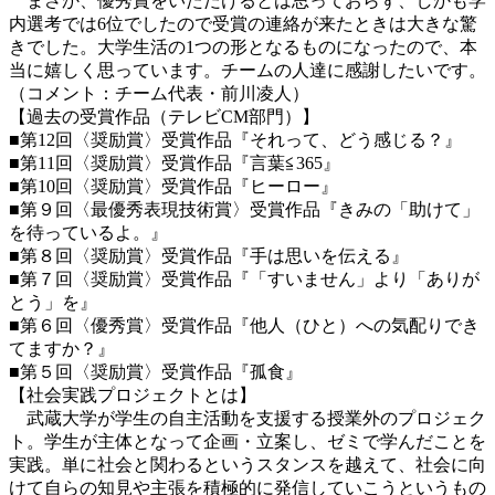
まさか、優秀賞をいただけるとは思っておらず、しかも学
内選考では6位でしたので受賞の連絡が来たときは大きな驚
きでした。大学生活の1つの形となるものになったので、本
当に嬉しく思っています。チームの人達に感謝したいです。
（コメント：チーム代表・前川凌人）
【過去の受賞作品（テレビCM部門）】
■第12回〈奨励賞〉受賞作品『それって、どう感じる？』
■第11回〈奨励賞〉受賞作品『言葉≦365』
■第10回〈奨励賞〉受賞作品『ヒーロー』
■第９回〈最優秀表現技術賞〉受賞作品『きみの「助けて」
を待っているよ。』
■第８回〈奨励賞〉受賞作品『手は思いを伝える』
■第７回〈奨励賞〉受賞作品『「すいません」より「ありが
とう」を』
■第６回〈優秀賞〉受賞作品『他人（ひと）への気配りでき
てますか？』
■第５回〈奨励賞〉受賞作品『孤食』
【社会実践プロジェクトとは】
武蔵大学が学生の自主活動を支援する授業外のプロジェク
ト。学生が主体となって企画・立案し、ゼミで学んだことを
実践。単に社会と関わるというスタンスを越えて、社会に向
けて自らの知見や主張を積極的に発信していこうというもの