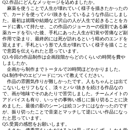
Q2.作品にどんなメッセージを込めましたか。
麻薬を使うことで人生が壊れていく様子を描きたかったの
で、カードを使ってババ抜きをしているような作品にしまし
た。最初は就職や結婚など沢山の人が人生で起きることをカ
ードに書いて持たせ、この作品のジョーカーの役割である麻
薬カードを引いた後、手札にあった人生が幻覚や苦痛など副
作用で染まり、最終的には死が訪れるという暗めのエンドを
迎えます。手札という形で人生が壊れていく様子を描くこと
で意図を伝えられたと思っています。
Q3.今回の作品制作は企画段階からどのくらいの時間を費や
しましたか。
企画から制作までトータルで20時間ほどかかりました。
Q4.制作中のエピソードについて教えてください。
作品の雰囲気作りが難しかったです。人もちゃんとは出て
こないしセリフもなく、淡々とババ抜きを続ける作品なの
で、画が地味でそのあたりで苦労しました。チームメイトの
アドバイスも有り、いっその事怖い感じに振り切ることに決
めました。最後の影のシーンは絵コンテにはなかったのです
が、振り切ったことで音楽とマッチして逆にいい作品になっ
たと思っています。
Q5.受賞の感想をお願いします。