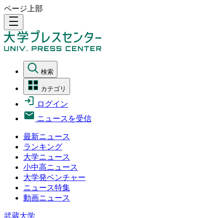
ページ上部
density_medium
検索
カテゴリ
ログイン
ニュースを受信
最新ニュース
ランキング
大学ニュース
小中高ニュース
大学発ベンチャー
ニュース特集
動画ニュース
武蔵大学