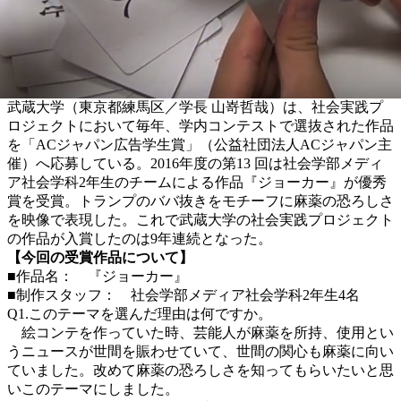
武蔵大学（東京都練馬区／学長 山嵜哲哉）は、社会実践プ
ロジェクトにおいて毎年、学内コンテストで選抜された作品
を「ACジャパン広告学生賞」（公益社団法人ACジャパン主
催）へ応募している。2016年度の第13 回は社会学部メディ
ア社会学科2年生のチームによる作品『ジョーカー』が優秀
賞を受賞。トランプのババ抜きをモチーフに麻薬の恐ろしさ
を映像で表現した。これで武蔵大学の社会実践プロジェクト
の作品が入賞したのは9年連続となった。
【今回の受賞作品について】
■作品名： 『ジョーカー』
■制作スタッフ： 社会学部メディア社会学科2年生4名
Q1.このテーマを選んだ理由は何ですか。
絵コンテを作っていた時、芸能人が麻薬を所持、使用とい
うニュースが世間を賑わせていて、世間の関心も麻薬に向い
ていました。改めて麻薬の恐ろしさを知ってもらいたいと思
いこのテーマにしました。