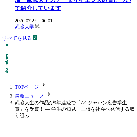
演 武蔵大学のデータサイエンス教育につい
て紹介しています
2026.07.22 06:01
武蔵大学
すべてを見る
chevron_forward
TOPページ
chevron_forward
最新ニュース
武蔵大生の作品が9年連続で「ACジャパン広告学生
賞」を受賞！ — 学生の知見・主張を社会へ発信する取
り組み —