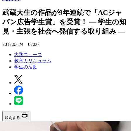
武蔵大生の作品が9年連続で「ACジャ
パン広告学生賞」を受賞！ — 学生の知
見・主張を社会へ発信する取り組み —
2017.03.24 07:00
大学ニュース
教育カリキュラム
学生の活動
print
印刷する