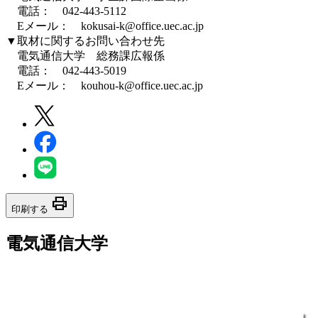
電話： 042-443-5112
Eメール： kokusai-k@office.uec.ac.jp
▼取材に関するお問い合わせ先
電気通信大学 総務課広報係
電話： 042-443-5019
Eメール： kouhou-k@office.uec.ac.jp
print
印刷する
電気通信大学