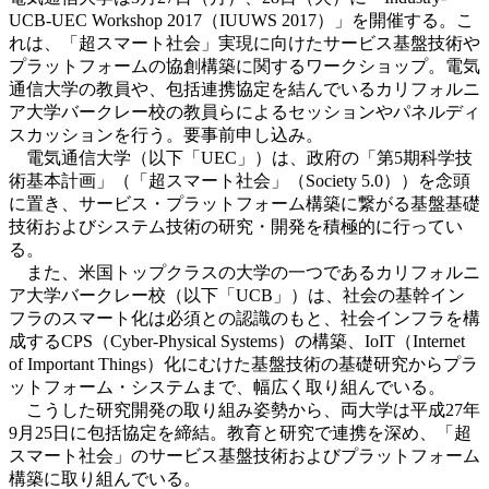
UCB-UEC Workshop 2017（IUUWS 2017）」を開催する。こ
れは、「超スマート社会」実現に向けたサービス基盤技術や
プラットフォームの協創構築に関するワークショップ。電気
通信大学の教員や、包括連携協定を結んでいるカリフォルニ
ア大学バークレー校の教員らによるセッションやパネルディ
スカッションを行う。要事前申し込み。
電気通信大学（以下「UEC」）は、政府の「第5期科学技
術基本計画」（「超スマート社会」（Society 5.0））を念頭
に置き、サービス・プラットフォーム構築に繋がる基盤基礎
技術およびシステム技術の研究・開発を積極的に行ってい
る。
また、米国トップクラスの大学の一つであるカリフォルニ
ア大学バークレー校（以下「UCB」）は、社会の基幹イン
フラのスマート化は必須との認識のもと、社会インフラを構
成するCPS（Cyber-Physical Systems）の構築、IoIT（Internet
of Important Things）化にむけた基盤技術の基礎研究からプラ
ットフォーム・システムまで、幅広く取り組んでいる。
こうした研究開発の取り組み姿勢から、両大学は平成27年
9月25日に包括協定を締結。教育と研究で連携を深め、「超
スマート社会」のサービス基盤技術およびプラットフォーム
構築に取り組んでいる。