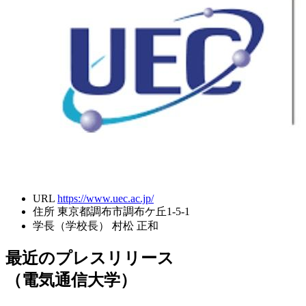
URL
https://www.uec.ac.jp/
住所
東京都調布市調布ケ丘1-5-1
学長（学校長）
村松 正和
最近のプレスリリース
（電気通信大学）