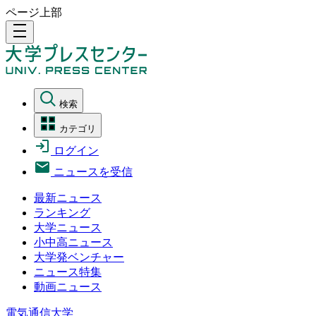
ページ上部
density_medium
検索
カテゴリ
ログイン
ニュースを受信
最新ニュース
ランキング
大学ニュース
小中高ニュース
大学発ベンチャー
ニュース特集
動画ニュース
電気通信大学