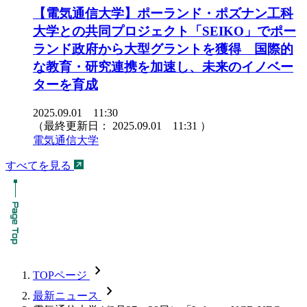
【電気通信大学】ポーランド・ポズナン工科
大学との共同プロジェクト「SEIKO」でポー
ランド政府から大型グラントを獲得 国際的
な教育・研究連携を加速し、未来のイノベー
ターを育成
2025.09.01 11:30
（最終更新日：
2025.09.01 11:31
）
電気通信大学
すべてを見る
chevron_forward
TOPページ
chevron_forward
最新ニュース