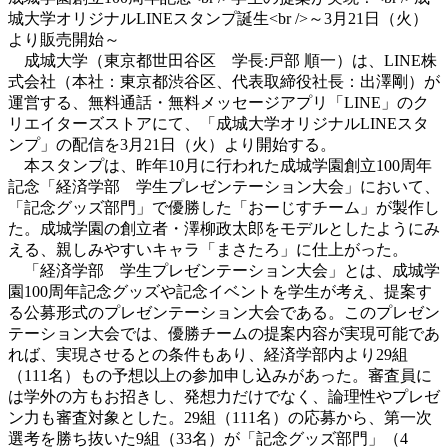
城大学オリジナルLINEスタンプ誕生<br />～3月21日（火）
より販売開始～
成城大学（東京都世田谷区 学長:戸部 順一）は、LINE株
式会社（本社：東京都渋谷区、代表取締役社長：出澤剛）が
運営する、無料通話・無料メッセージアプリ「LINE」のク
リエイターズストアにて、「成城大学オリジナルLINEスタ
ンプ」の配信を3月21日（火）より開始する。
本スタンプは、昨年10月に行われた成城学園創立100周年
記念「経済学部 学生プレゼンテーション大会」において、
「記念グッズ部門」で優勝した「おーじすチーム」が製作し
た。成城学園の創立者・澤柳政太郎をモデルとしたようにみ
える、親しみやすいキャラ「まさたろ」に仕上がった。
「経済学部 学生プレゼンテーション大会」とは、成城学
園100周年記念グッズや記念イベントを学生が考え、提案す
る公募形式のプレゼンテーション大会である。このプレゼン
テーション大会では、優勝チームの提案内容が実現可能であ
れば、実現させるとの条件もあり、経済学部内より29組
（111名）もの予想以上の参加申し込みがあった。審査員に
は学外の方もお招きし、発想力だけでなく、論理性やプレゼ
ン力も審査対象とした。29組（111名）の応募から、第一次
選考を勝ち抜いた9組（33名）が「記念グッズ部門」（4