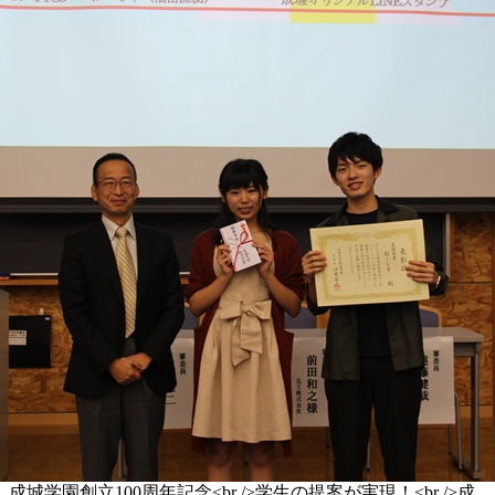
成城学園創立100周年記念<br />学生の提案が実現！<br />成