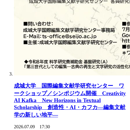
成城大学 国際編集文献学研究センター ワ
ークショップ／シンポジウム開催 Creativity
AI Kafka New Horizons in Textual
Scholarship 創造性・AI・カフカ―編集文献
学の新しい地平―
2026.07.09 17:30