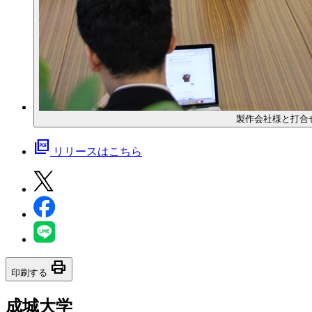
製作会社様と打合
picture_as_pdf
リリースはこちら
print
印刷する
成城大学