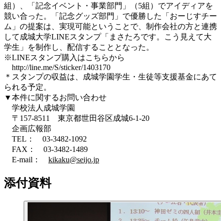
組）、「記念イベント・事業部門」（5組）でアイディアを
競い合った。「記念グッズ部門」で優勝した「おーじすチー
ム」の提案は、実現可能ということで、制作会社の方と連携
して成城大学LINEスタンプ「まさたろです。こう見えて大
学生」を制作し、配信することとなった。
※LINEスタンプ購入はこちらから
http://line.me/S/sticker/1403170
＊スタンプの収益は、成城学園学生・生徒等支援基金にあて
られる予定。
▼本件に関するお問い合わせ
学校法人成城学園
〒157-8511 東京都世田谷区成城6-1-20
企画広報部
TEL： 03-3482-1092
FAX： 03-3482-1489
E-mail：
kikaku@seijo.jp
添付資料