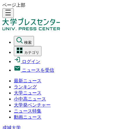
ページ上部
density_medium
検索
カテゴリ
ログイン
ニュースを受信
最新ニュース
ランキング
大学ニュース
小中高ニュース
大学発ベンチャー
ニュース特集
動画ニュース
成城大学