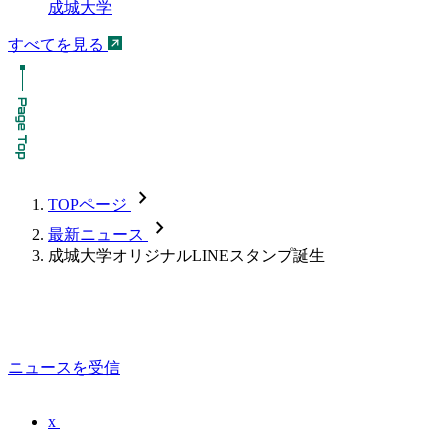
成城大学
すべてを見る
chevron_forward
TOPページ
chevron_forward
最新ニュース
成城大学オリジナルLINEスタンプ誕生
ニュースを受信
x