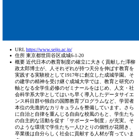
URL
https://www.seijo.ac.jp/
住所
東京都世田谷区成城6-1-20
概要
近代日本の教育制度の確立に大きく貢献した澤柳
政太郎博士が、人それぞれが持つ天分を伸ばす教育を
実践する実験校として1917年に創立した成城学園。そ
の建学の精神を受け継ぐ成城大学では、教育と研究の
軸となる全学生必修のゼミナールをはじめ、人文・社
会科学系大学としてはいち早く導入したデータサイエ
ンス科目群や独自の国際教育プログラムなど、学習者
本位の先進的なカリキュラムを整備しています。さら
に自治と自律を重んじる自由な校風のもと、学生たち
の自主的な活動を促す「サポーター制度」が充実。そ
のような環境で学生たち一人ひとりの個性が花開き、
卒業後は自分らしく社会に貢献する人材が育っていま