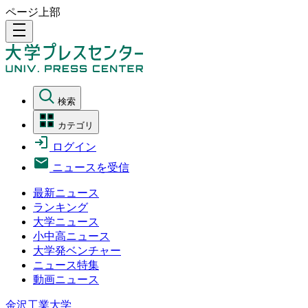
ページ上部
density_medium
検索
カテゴリ
ログイン
ニュースを受信
最新ニュース
ランキング
大学ニュース
小中高ニュース
大学発ベンチャー
ニュース特集
動画ニュース
金沢工業大学