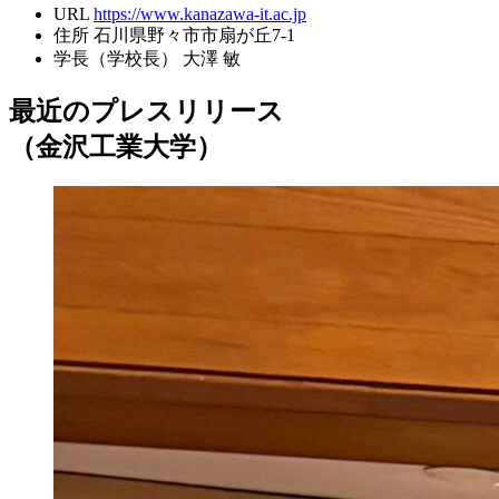
URL
https://www.kanazawa-it.ac.jp
住所
石川県野々市市扇が丘7-1
学長（学校長）
大澤 敏
最近のプレスリリース
（金沢工業大学）