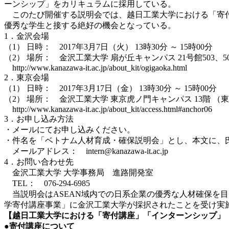
ーンシップ」をカリキュラムに採用している。
このたび開催する説明会では、越日工業大学における「寄付
優秀な学生と接する絶好の機会となっている。
1．金沢会場
（1） 日時： 2017年3月7日（火） 13時30分 ～ 15時00分
（2） 場所： 金沢工業大学 扇が丘キャンパス 21号館503、5
http://www.kanazawa-it.ac.jp/about_kit/ogigaoka.html
2．東京会場
（1） 日時： 2017年3月17日（金） 13時30分 ～ 15時00分
（2） 場所： 金沢工業大学 東京虎ノ門キャンパス 13階 （東京
http://www.kanazawa-it.ac.jp/about_kit/access.html#anchor06
3．お申し込み方法
・メールにてお申し込みください。
・件名を「ベトナム人材育成・確保説明会」とし、本文に、
メールアドレス： intern@kanazawa-it.ac.jp
4．お問い合わせ先
金沢工業大学 大学事務局 進路開発室
TEL： 076-294-6985
当説明会はASEAN域内での日系企業の優秀な人材確保を目
学寄付講座事業」に金沢工業大学が採択されたことを受け
【越日工業大学における「寄付講座」「インターンシップ」
●寄付講座について