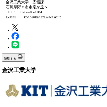
金沢工業大学 広報課
石川県野々市市扇が丘7-1
TEL： 076-246-4784
E-Mail： koho@kanazawa-it.ac.jp
print
印刷する
金沢工業大学