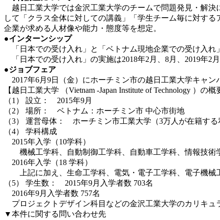
越日工業大学では金沢工業大学のチームで問題発見・解決に
して「クラス全体に対しての講義」「学生チーム毎に対する
企業が求める人材像や能力・態度等を想定。
●インターンシップ
「日本での受け入れ」と「ベトナム現地企業での受け入れ」
「日本での受け入れ」の実施は2018年2月、8月、2019年2
●ジョブフェア
2017年6月9日（金）にホーチミン市の越日工業大学キャ
【越日工業大学 （Vietnam -Japan Institute of Technology ）の
（1） 設立： 2015年9月
（2） 場所： ベトナム：ホーチミン市 中心市街地
（3） 運営母体： ホーチミン市工業大学（3万人が在籍す
（4） 学科構成
2015年入学（10学科）
機械工学科、自動制御工学科、自動車工学科、情報技術学
2016年入学（18 学科）
上記に加え、生命工学科、電気・電子工学科、電子機械工
（5） 学生数： 2015年9月入学者数 703名
2016年9月入学者数 757名
プロジェクトデザイン科目などの金沢工業大学のカリキュラ
▼本件に関する問い合わせ先