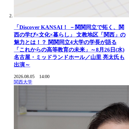
「Discover KANSAI！ －関関同立で拓く、関
西の学び×文化×暮らし」 文教地区「関西」の
魅力とは！？ 関関同立4大学の学長が語る
「これからの高等教育の未来」～8月26日(水)
名古屋・ミッドランドホール／山里 亮太氏も
出演～
2026.08.05 14:00
関西大学