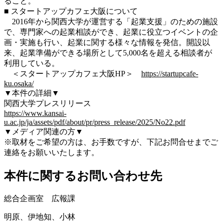
ること。
■ スタートアップカフェ大阪について
2016年から関西大学が運営する「起業支援」のための施設
で、専門家への起業相談ができ、起業に役立つイベントの企
画・実施も行い、起業に関する様々な情報を発信。開設以
来、起業準備ができる場所として5,000名を超える相談者が
利用している。
＜スタートアップカフェ大阪HP＞
https://startupcafe-
ku.osaka/
▼本件の詳細▼
関西大学プレスリリース
https://www.kansai-
u.ac.jp/ja/assets/pdf/about/pr/press_release/2025/No22.pdf
▼メディア関連の方▼
※取材をご希望の方は、お手数ですが、下記お問合せまでご
連絡をお願いいたします。
本件に関するお問い合わせ先
総合企画室 広報課
明原、伊地知、小林