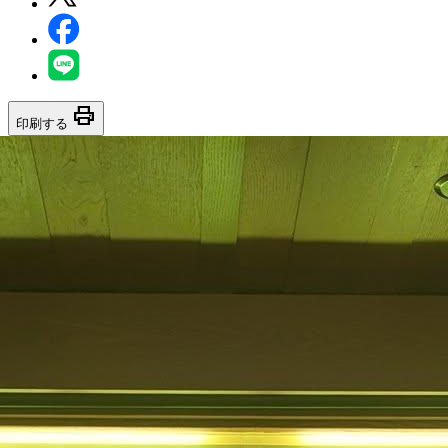
print
印刷する