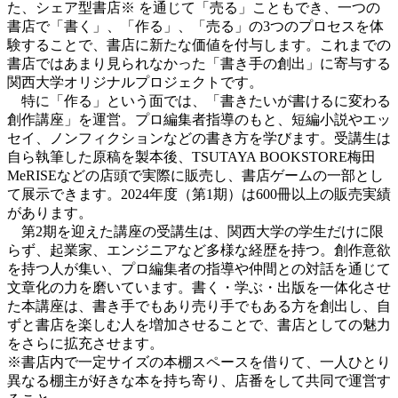
た、シェア型書店※ を通じて「売る」こともでき、一つの
書店で「書く」、「作る」、「売る」の3つのプロセスを体
験することで、書店に新たな価値を付与します。これまでの
書店ではあまり見られなかった「書き手の創出」に寄与する
関西大学オリジナルプロジェクトです。
特に「作る」という面では、「書きたいが書けるに変わる
創作講座」を運営。プロ編集者指導のもと、短編小説やエッ
セイ、ノンフィクションなどの書き方を学びます。受講生は
自ら執筆した原稿を製本後、TSUTAYA BOOKSTORE梅田
MeRISEなどの店頭で実際に販売し、書店ゲームの一部とし
て展示できます。2024年度（第1期）は600冊以上の販売実績
があります。
第2期を迎えた講座の受講生は、関西大学の学生だけに限
らず、起業家、エンジニアなど多様な経歴を持つ。創作意欲
を持つ人が集い、プロ編集者の指導や仲間との対話を通じて
文章化の力を磨いています。書く・学ぶ・出版を一体化させ
た本講座は、書き手でもあり売り手でもある方を創出し、自
ずと書店を楽しむ人を増加させることで、書店としての魅力
をさらに拡充させます。
※書店内で一定サイズの本棚スペースを借りて、一人ひとり
異なる棚主が好きな本を持ち寄り、店番をして共同で運営す