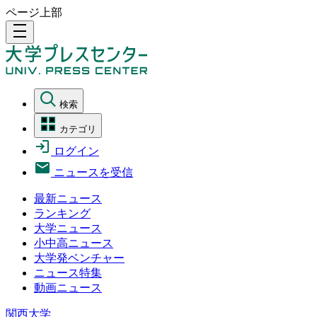
ページ上部
density_medium
検索
カテゴリ
ログイン
ニュースを受信
最新ニュース
ランキング
大学ニュース
小中高ニュース
大学発ベンチャー
ニュース特集
動画ニュース
関西大学