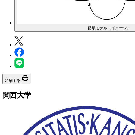
循環モデル（イメージ）
print
印刷する
関西大学