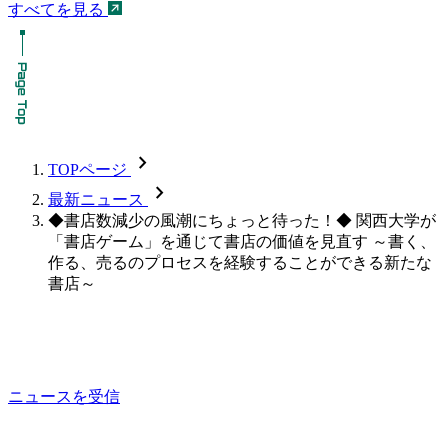
すべてを見る
chevron_forward
TOPページ
chevron_forward
最新ニュース
◆書店数減少の風潮にちょっと待った！◆ 関西大学が
「書店ゲーム」を通じて書店の価値を見直す ～書く、
作る、売るのプロセスを経験することができる新たな
書店～
ニュースを受信