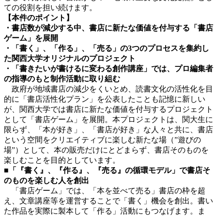
ての役割を担い続けます。
【本件のポイント】
・書店数が減少する中、書店に新たな価値を付与する「書店
ゲーム」を展開
・「書く」、「作る」、「売る」の3つのプロセスを集約し
た関西大学オリジナルのプロジェクト
・「書きたいが書けるに変わる創作講座」では、プロ編集者
の指導のもと制作活動に取り組む
政府が地域書店の減少をくいとめ、読書文化の活性化を目
的に「書店活性化プラン」を公表したことも記憶に新しい
が、関西大学では書店に新たな価値を付与するプロジェクト
として「書店ゲーム」を展開。本プロジェクトは、関大生に
限らず、「本が好き」、「書店が好き」な人々と共に、書店
という空間をクリエイティブに楽しむ新たな場（”遊びの
場”）として、本の販売だけにとどまらず、書店そのものを
楽しむことを目的としています。
■「『
書く』、『作る』、『売る』の循環モデル」で書店そ
のものを楽しむ人を創出
「書店ゲーム」では、「本を並べて売る」書店の枠を超
え、文章講座等を運営することで「書く」機会を創出。書い
た作品を実際に製本して「作る」活動にもつなげます。ま