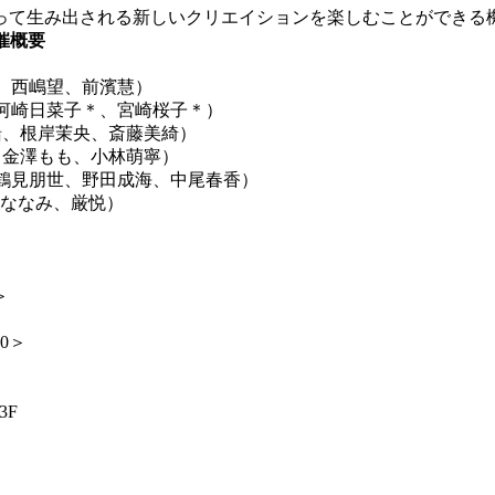
て生み出される新しいクリエイションを楽しむことができる
開催概要
郎、西嶋望、前濱慧）
、河崎日菜子＊、宮崎桜子＊）
緒、根岸茉央、斎藤美綺）
か、金澤もも、小林萌寧）
、鶴見朋世、野田成海、中尾春香）
林ななみ、厳悦）
＞
00＞
3F