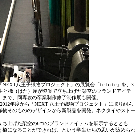
王子織物プロジェクト」の展覧会「t e t o t e」を、3
学生と機（はた）屋が恊働で立ち上げた架空のブランドアイテ
日）まで、同専攻の卒業制作修了制作展も開催。
12年度から「NEXT 八王子織物プロジェクト」に取り組ん
、織物そのもののデザインから新製品を開発。ネクタイやストー
立ち上げた架空の6つのブランドアイテムを展示するととも
け橋になることができれば、という学生たちの思いが込められ