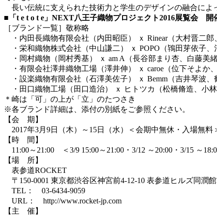
長い伝統に支えられた技術力と学生のデザインの融合によっ
■「t e t o t e」NEXT八王子織物プロジェクト2016展覧会 
［ブランド一覧］敬称略
・内田長織物有限会社（内田昭臣） ｘ Rinear（大村晋二
・栄和織物株式会社（中山謙二） ｘ POPO（鴇田芽依子
・岡村織物（岡村秀基） ｘ am A（長谷部まり杏、白藤美
・有限会社澤井織物工場（澤井伸） ｘ caroe（位下そよ
・設楽織物有限会社（石澤美佐子） ｘ Bemm（吉井琴波
・田口織物工場（田口造治） ｘ ヒトツカ（松橋脩造、小
＊崎は「可」の上が「立」のたつさき
※各ブランド詳細は、添付の別紙をご参照ください。
【会 期】
2017年3月9日（木）～15日（水）＜会期中無休・入場無料
【時 間】
11:00～21:00 ＜3/9 15:00～21:00・3/12 ～20:00・3/15 ～18:
【場 所】
表参道ROCKET
〒150-0001 東京都渋谷区神宮前4-12-10 表参道ヒルズ同潤館
TEL： 03-6434-9059
URL： http://www.rocket-jp.com
【主 催】