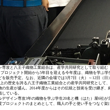
と八王子織物工業組合は、産学共同研究として取り組む「NEXT八
する。プロジェクト開始から5年目を迎える今年度は、織物を学ぶ
を販売予定。なお、近隣の会場では3月7日（火）～12日（
の歴史を誇る八王子織物工業組合との産学共同研究として、20
の生産が盛ん。2014年度からはその伝統と技術を受け継ぎ
指している。
ザイン専攻3年の織物を学ぶ学生20名と機（はた）屋6社が
度プロジェクトのまとめとして、職人の手と使い手をつなぐ架