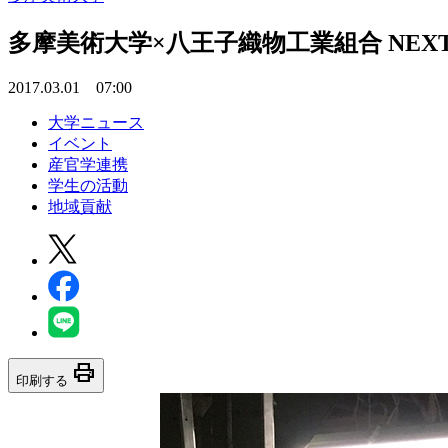
多摩美術大学×八王子織物工業組合 NEXT八
2017.03.01 07:00
大学ニュース
イベント
産官学連携
学生の活動
地域貢献
print
印刷する