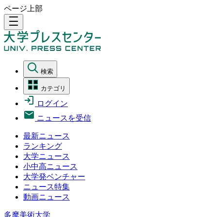
ページ上部
density_medium
検索
カテゴリ
ログイン
ニュースを受信
最新ニュース
ランキング
大学ニュース
小中高ニュース
大学発ベンチャー
ニュース特集
動画ニュース
多摩美術大学