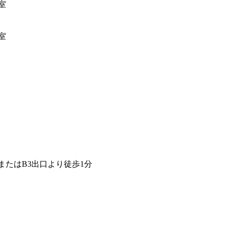
室
）
室
。
たはB3出口より徒歩1分