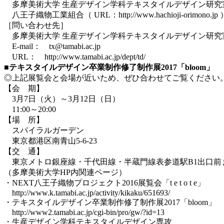
多摩美術大学 生産デザイン学科テキスタイルデザイン研究
八王子織物工業組合（ URL：http://www.hachioji-orimono.jp 
［問い合わせ先］
多摩美術大学 生産デザイン学科テキスタイルデザイン研究
E-mail： tx@tamabi.ac.jp
URL： http://www.tamabi.ac.jp/dept/td/
■テキスタイルデザイン卒業制作修了制作展2017「bloom」
◎上記展覧会と会場が近いため、ぜひ合わせてご覧ください
【会 期】
3月7日（火）～3月12日（日）
11:00～20:00
【場 所】
スパイラルガーデン
東京都港区南青山5-6-23
【交 通】
東京メトロ銀座線・千代田線・半蔵門線表参道駅B1出口前ま
（多摩美術大学HP内関連ページ）
・NEXT八王子織物プロジェクト2016展覧会「t e t o t e」
http://www.k.tamabi.ac.jp/activity/kikaku/651693/
・テキスタイルデザイン卒業制作修了制作展2017「bloom」
http://www2.tamabi.ac.jp/cgi-bin/pro/gw/?id=13
・生産デザイン学科テキスタイルデザイン専攻