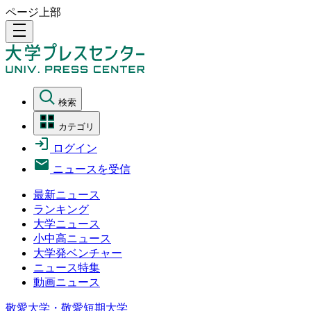
ページ上部
density_medium
検索
カテゴリ
ログイン
ニュースを受信
最新ニュース
ランキング
大学ニュース
小中高ニュース
大学発ベンチャー
ニュース特集
動画ニュース
敬愛大学・敬愛短期大学