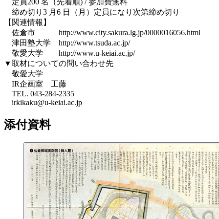
定員200 名（先着順) / 参加費無料
締め切り3 月6 日（月）定員になり次第締め切り
【関連情報】
佐倉市 http://www.city.sakura.lg.jp/0000016056.html
津田塾大学 http://www.tsuda.ac.jp/
敬愛大学 http://www.u-keiai.ac.jp/
▼取材についての問い合わせ先
敬愛大学
IR企画室 工藤
TEL. 043-284-2335
irkikaku@u-keiai.ac.jp
添付資料