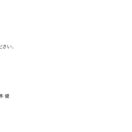
ださい。
 健
）