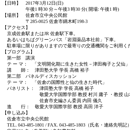
【日時】 2017年3月12日(日)
午後1 時30 分～午後3 時30 分( 開場: 午後1 時)
【場所】 佐倉市立中央公民館
〒285-0025 佐倉市鏑木町198-3
【アクセス】
京成佐倉駅またはJR 佐倉駅下車。
あるいはちばグリーンバス「岩淵薬品本社前」下車。
駐車場に限りがありますので最寄りの交通機関をご利用く
【プログラム】
第一部 講演
テ ー マ： 「文明開化期に生きた女性－津田梅子と父仙」
講 師： 津田塾大学 学長 高橋 裕子
第二部 パネルディスカッション
テ ー マ： 「佐倉の国際性と仙の生きた時代」
パネリスト： 津田塾大学 学長 高橋 裕子
敬愛大学国際学部 教授 村川 庸子 ・教授 山本
佐倉市史編さん委員 内田 儀久
進 行： 敬愛大学国際学部 教授 高田 洋子
【申し込み】
佐倉市立中央公民館
TEL. 043-485-1801 / FAX. 043-485-1803（氏名・連絡先明記