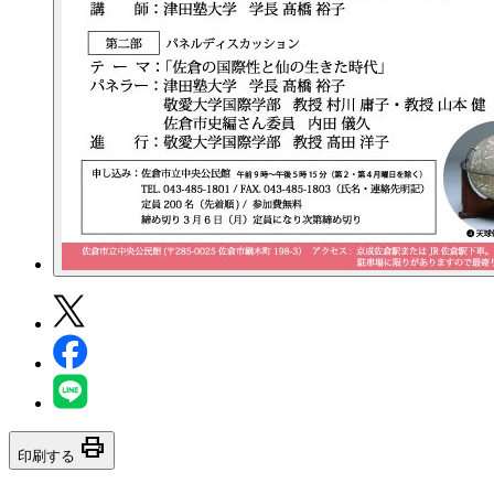
print
印刷する