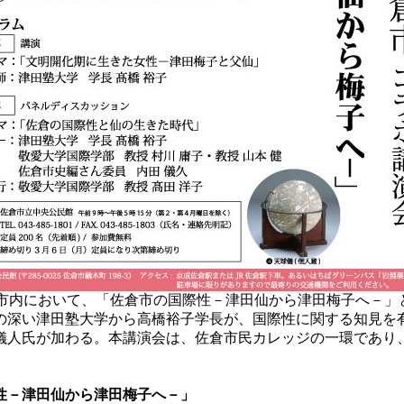
に佐倉市内において、「佐倉市の国際性－津田仙から津田梅子へ
の深い津田塾大学から高橋裕子学長が、国際性に関する知見を
儀人氏が加わる。本講演会は、佐倉市民カレッジの一環であり
性－津田仙から津田梅子へ－」