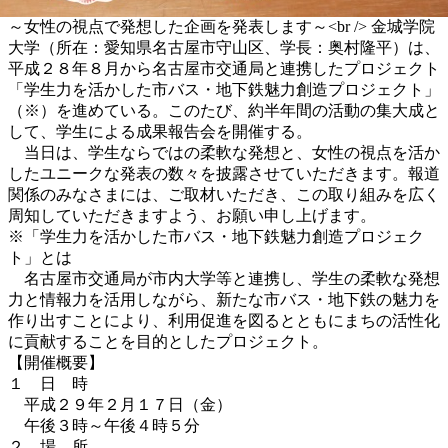
～女性の視点で発想した企画を発表します～<br /> 金城学院
大学（所在：愛知県名古屋市守山区、学長：奥村隆平）は、
平成２８年８月から名古屋市交通局と連携したプロジェクト
「学生力を活かした市バス・地下鉄魅力創造プロジェクト」
（※）を進めている。このたび、約半年間の活動の集大成と
して、学生による成果報告会を開催する。
当日は、学生ならではの柔軟な発想と、女性の視点を活か
したユニークな発表の数々を披露させていただきます。報道
関係のみなさまには、ご取材いただき、この取り組みを広く
周知していただきますよう、お願い申し上げます。
※「学生力を活かした市バス・地下鉄魅力創造プロジェク
ト」とは
名古屋市交通局が市内大学等と連携し、学生の柔軟な発想
力と情報力を活用しながら、新たな市バス・地下鉄の魅力を
作り出すことにより、利用促進を図るとともにまちの活性化
に貢献することを目的としたプロジェクト。
【開催概要】
１ 日 時
平成２９年２月１７日（金）
午後３時～午後４時５分
２ 場 所