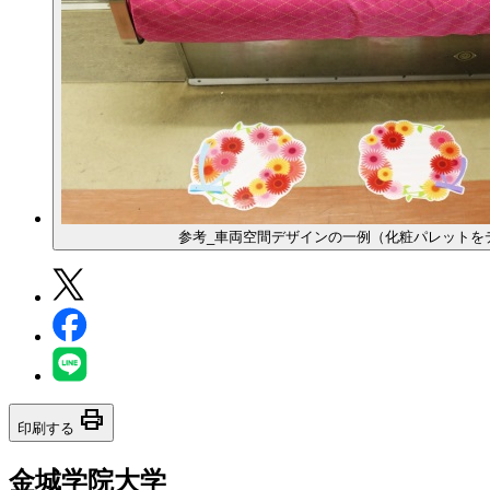
参考_車両空間デザインの一例（化粧パレットを
print
印刷する
金城学院大学