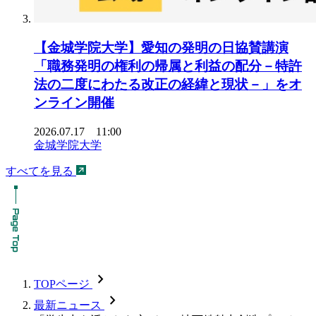
【金城学院大学】愛知の発明の日協賛講演
「職務発明の権利の帰属と利益の配分－特許
法の二度にわたる改正の経緯と現状－」をオ
ンライン開催
2026.07.17 11:00
金城学院大学
すべてを見る
chevron_forward
TOPページ
chevron_forward
最新ニュース