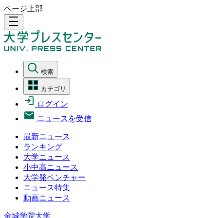
ページ上部
density_medium
検索
カテゴリ
ログイン
ニュースを受信
最新ニュース
ランキング
大学ニュース
小中高ニュース
大学発ベンチャー
ニュース特集
動画ニュース
金城学院大学