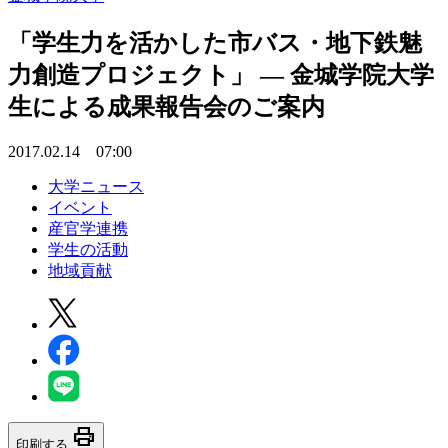
「学生力を活かした市バス・地下鉄魅
力創造プロジェクト」 — 金城学院大学
生による成果報告会のご案内
2017.02.14 07:00
大学ニュース
イベント
産官学連携
学生の活動
地域貢献
print
印刷する