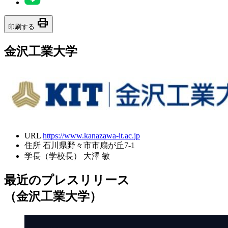
print
印刷する
金沢工業大学
URL
https://www.kanazawa-it.ac.jp
住所
石川県野々市市扇が丘7-1
学長（学校長）
大澤 敏
最近のプレスリリース
（金沢工業大学）