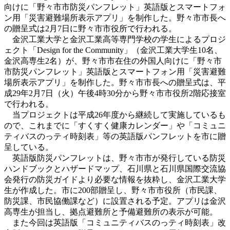
向けに「野々市市防災パンフレット」英語版とスマートフォ
ン用「災害避難場所表示アプリ」を制作した。野々市市長へ
の贈呈式は2月7日に野々市市役所で行われる。
金沢工業大学と金沢工業高等専門学校の学生によるプロジ
ェクト「Design for the Community」（金沢工業大学生10名、
金沢高専生2名）が、野々市市在住の外国人向けに「野々市
市防災パンフレット」英語版とスマートフォン用「災害避難
場所表示アプリ」を制作した。野々市市長への贈呈式は、平
成29年2月7日（火）午後4時30分から野々市市役所2階応接室
で行われる。
当プロジェクトは平成26年度から継続して実施しているも
ので、これまでに「すくすく健康カレンダー」や「コミュニ
ティバスのっティ時刻表」等の英語版パンフレットを市に贈
呈している。
英語版防災パンフレットは、野々市市が発行している防災
ハンドブックとハザードマップ、石川県と石川県国際交流協
会発行の防災ガイドより必要な情報を抜粋し、金沢工業大学
生が作成した。市に200部贈呈し、野々市市役所（市民課、
防災課、市民協働課など）に設置される予定。アプリは金沢
高専生が担当し、拠点避難所と予備避難所の表示が可能。
また今回は英語版「コミュニティバスのっティ時刻表」改