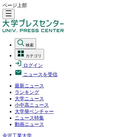
ページ上部
density_medium
検索
カテゴリ
ログイン
ニュースを受信
最新ニュース
ランキング
大学ニュース
小中高ニュース
大学発ベンチャー
ニュース特集
動画ニュース
金沢工業大学