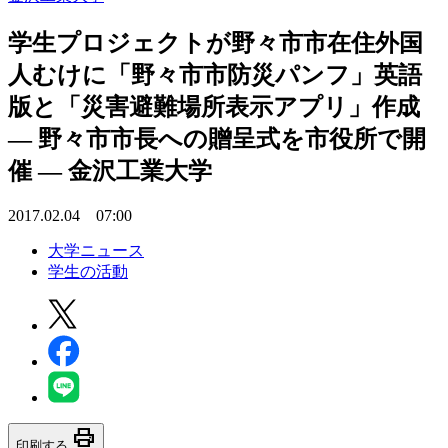
学生プロジェクトが野々市市在住外国
人むけに「野々市市防災パンフ」英語
版と「災害避難場所表示アプリ」作成
— 野々市市長への贈呈式を市役所で開
催 — 金沢工業大学
2017.02.04 07:00
大学ニュース
学生の活動
print
印刷する