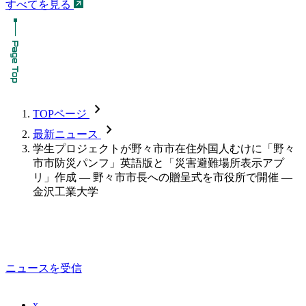
すべてを見る
chevron_forward
TOPページ
chevron_forward
最新ニュース
学生プロジェクトが野々市市在住外国人むけに「野々
市市防災パンフ」英語版と「災害避難場所表示アプ
リ」作成 — 野々市市長への贈呈式を市役所で開催 —
金沢工業大学
ニュースを受信
x