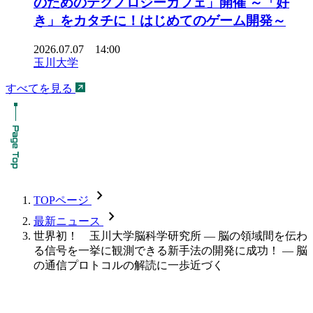
のためのテクノロジーカフェ」開催 ～「好
き」をカタチに！はじめてのゲーム開発～
2026.07.07 14:00
玉川大学
すべてを見る
chevron_forward
TOPページ
chevron_forward
最新ニュース
世界初！ 玉川大学脳科学研究所 — 脳の領域間を伝わ
る信号を一挙に観測できる新手法の開発に成功！ — 脳
の通信プロトコルの解読に一歩近づく