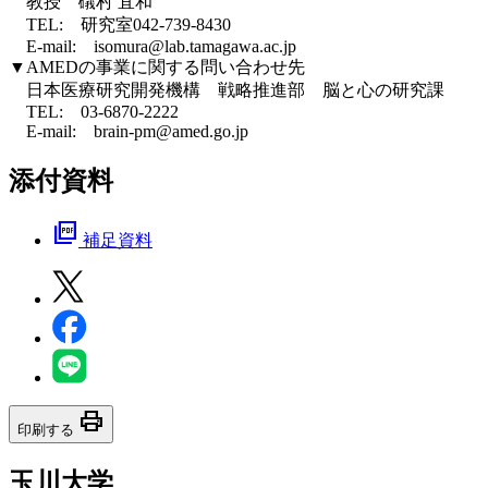
教授 礒村 宜和
TEL: 研究室042-739-8430
E-mail: isomura@lab.tamagawa.ac.jp
▼AMEDの事業に関する問い合わせ先
日本医療研究開発機構 戦略推進部 脳と心の研究課
TEL: 03-6870-2222
E-mail: brain-pm@amed.go.jp
添付資料
picture_as_pdf
補足資料
print
印刷する
玉川大学