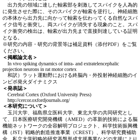
出力先の領域に達した軸索部を刺激してスパイクを人為的
に発生させた際に、そのスパイクが軸索を逆行し、神経細胞
の本体から出力先に向かって軸索を伝わってくる自然なスパ
イク信号と衝突し、両スパイクが消失する現象のこと。スパ
イク衝突の検出は、軸索が出力先まで直接到達している証明
となる。
※研究の内容・研究の背景等は補足資料（添付PDF）をご覧
ください。
＜掲載論文名＞
In vivo spiking dynamics of intra- and extratelencephalic
projection neurons in rat motor cortex
和訳）ラット運動野における終脳内・外投射神経細胞のイ
ンビボ発火ダイナミクス
＜発表誌＞
Cerebral Cortex (Oxford University Press)
http://cercor.oxfordjournals.org/
＜本研究について＞
玉川大学、福島県立医科大学、東北大学の共同研究とし
て、日本医療研究開発機構（AMED）の革新的技術による脳
機能ネットワークの全容解明プロジェクト、科学技術振興機
構（JST）戦略的創造推進事業（CREST）、科学研究費補助
金、私立大学戦略的研究基盤形成支援事業などの支援により