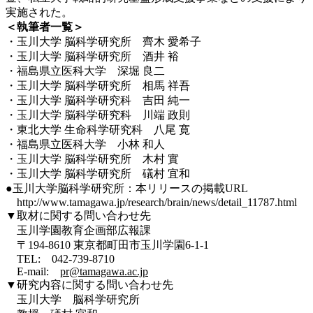
実施された。
＜執筆者一覧＞
・玉川大学 脳科学研究所 齊木 愛希子
・玉川大学 脳科学研究所 酒井 裕
・福島県立医科大学 深堀 良二
・玉川大学 脳科学研究所 相馬 祥吾
・玉川大学 脳科学研究科 吉田 純一
・玉川大学 脳科学研究科 川端 政則
・東北大学 生命科学研究科 八尾 寛
・福島県立医科大学 小林 和人
・玉川大学 脳科学研究所 木村 實
・玉川大学 脳科学研究所 礒村 宜和
●玉川大学脳科学研究所：本リリースの掲載URL
http://www.tamagawa.jp/research/brain/news/detail_11787.html
▼取材に関する問い合わせ先
玉川学園教育企画部広報課
〒194-8610 東京都町田市玉川学園6-1-1
TEL: 042-739-8710
E-mail:
pr@tamagawa.ac.jp
▼研究内容に関する問い合わせ先
玉川大学 脳科学研究所