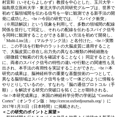
村宜和（いそむらよしかず）教授を中心とした、玉川大学・
福島県立医科大学・東北大学の共同研究グループは、世界で
初めて脳領域間を伝わる信号を一挙に観測できる新手法の開
発に成功した。<br />今回の研究では、「スパイク衝突」
（※用語解説）という現象を利用して、多数の領域間の配線
関係を並行して同定し、それらの配線を伝わるスパイク信号
を同時に観測することができる新しい方法を初めて開発し、
「Multi-Linc法」（マルチリンク法）と名付けた。<br />実際
に、この手法を行動中のラットの大脳皮質に適用すること
で、大脳皮質に存在し出力先の異なる2種類の神経細胞を
（顕微鏡で軸索の行先を確認することなく）同定するととも
に、両者のスパイク信号の特性の違いや行動との関連性も見
出され、本手法の有用性を実証することができた。<br />本
研究の成果は、脳神経科学の重要な基盤技術の一つとして、
異なる脳領域はスパイク信号を使って一体どのように情報を
やりとりしているのか、すなわち「脳の通信プロトコル（手
順）」を解読する研究の突破口を拓くことが期待される。
<br />本研究成果は、米国の神経科学分野の学術誌 “Cerebral
Cortex”（オンライン版： http://cercor.oxfordjournals.org/ ）に
2017年1月31日（日本時間）に掲載された。
＜この研究のポイントと展望＞