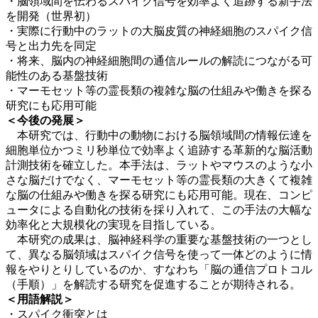
・脳領域間を伝わるスパイク信号を効率よく追跡する新手法
を開発（世界初）
・実際に行動中のラットの大脳皮質の神経細胞のスパイク信
号と出力先を同定
・将来、脳内の神経細胞間の通信ルールの解読につながる可
能性のある基盤技術
・マーモセット等の霊長類の複雑な脳の仕組みや働きを探る
研究にも応用可能
＜今後の発展＞
本研究では、行動中の動物における脳領域間の情報伝達を
細胞単位かつミリ秒単位で効率よく追跡する革新的な脳活動
計測技術を確立した。本手法は、ラットやマウスのような小
さな脳だけでなく、マーモセット等の霊長類の大きくて複雑
な脳の仕組みや働きを探る研究にも応用可能。現在、コンピ
ュータによる自動化の技術を採り入れて、この手法の大幅な
効率化と大規模化の実現を目指している。
本研究の成果は、脳神経科学の重要な基盤技術の一つとし
て、異なる脳領域はスパイク信号を使って一体どのように情
報をやりとりしているのか、すなわち「脳の通信プロトコル
（手順）」を解読する研究を促進することが期待される。
＜用語解説＞
・スパイク衝突とは