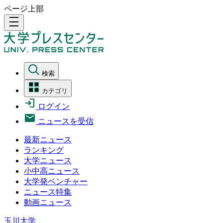
ページ上部
density_medium
検索
カテゴリ
ログイン
ニュースを受信
最新ニュース
ランキング
大学ニュース
小中高ニュース
大学発ベンチャー
ニュース特集
動画ニュース
玉川大学