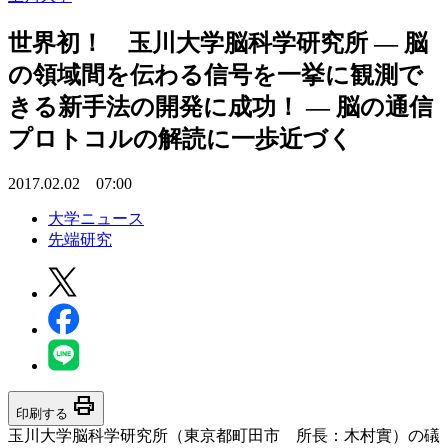
世界初！ 玉川大学脳科学研究所 — 脳
の領域間を伝わる信号を一挙に観測で
きる新手法の開発に成功！ — 脳の通信
プロトコルの解読に一歩近づく
2017.02.02 07:00
大学ニュース
先端研究
print
印刷する
玉川大学脳科学研究所（東京都町田市 所長：木村實）の礒