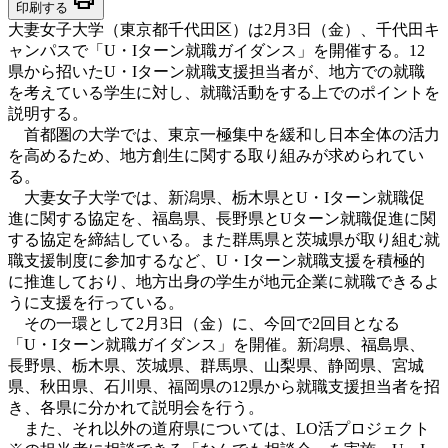
印刷する
大妻女子大学（東京都千代田区）は2月3日（金）、千代田キ
ャンパスで「U・Iターン就職ガイダンス」を開催する。12
県から招いたU・Iターン就職支援担当者が、地方での就職
を考えている学生に対し、就職活動をする上でのポイントを
説明する。
首都圏の大学では、東京一極集中を緩和し日本全体の活力
を高めるため、地方創生に関する取り組みが求められてい
る。
大妻女子大学では、新潟県、栃木県とU・Iターン就職促
進に関する協定を、福島県、長野県とUターン就職促進に関
する協定を締結している。また群馬県と茨城県が取り組む就
職支援制度に参加するなど、U・Iターン就職支援を積極的
に推進しており、地方出身の学生が地元企業に就職できるよ
うに支援を行っている。
その一環として2月3日（金）に、今回で2回目となる
「U・Iターン就職ガイダンス」を開催。新潟県、福島県、
長野県、栃木県、茨城県、群馬県、山梨県、静岡県、宮城
県、秋田県、石川県、福岡県の12県から就職支援担当者を招
き、各県に分かれて説明会を行う。
また、それ以外の道府県については、LO活プロジェクト