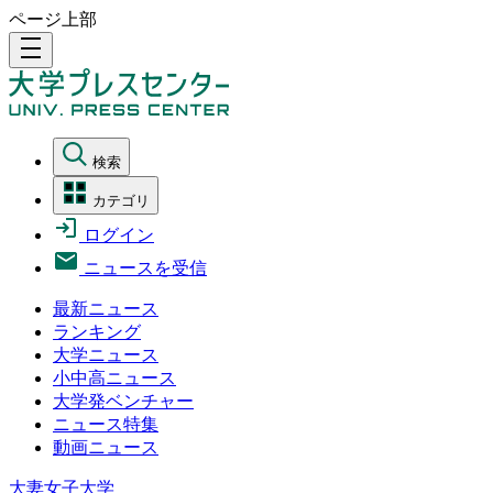
ページ上部
density_medium
検索
カテゴリ
ログイン
ニュースを受信
最新ニュース
ランキング
大学ニュース
小中高ニュース
大学発ベンチャー
ニュース特集
動画ニュース
大妻女子大学