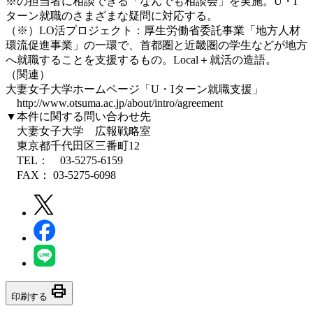
※の担当者に相談できる「なんでも相談会」を実施。U・I
ターン就職のさまざまな疑問に対応する。
（※）LO活プロジェクト：厚生労働省委託事業「地方人材
環流促進事業」の一環で、首都圏と近畿圏の学生などが地方
へ就職することを支援するもの。Local＋就活の造語。
（関連）
大妻女子大学ホームページ「U・Iターン就職支援」
http://www.otsuma.ac.jp/about/intro/agreement
▼本件に関する問い合わせ先
大妻女子大学 広報戦略室
東京都千代田区三番町12
TEL： 03-5275-6159
FAX： 03-5275-6098
print
印刷する