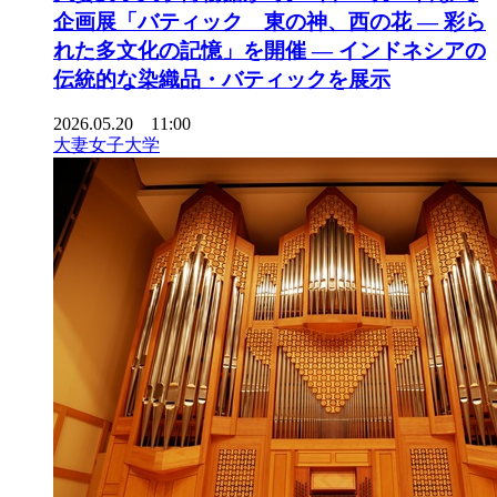
企画展「バティック 東の神、西の花 ― 彩ら
れた多文化の記憶」を開催 ― インドネシアの
伝統的な染織品・バティックを展示
2026.05.20 11:00
大妻女子大学