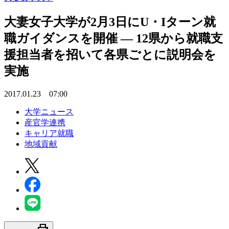
大妻女子大学が2月3日にU・Iターン就
職ガイダンスを開催 — 12県から就職支
援担当者を招いて各県ごとに説明会を
実施
2017.01.23 07:00
大学ニュース
産官学連携
キャリア就職
地域貢献
print