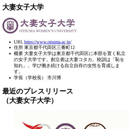
大妻女子大学
URL
https://www.otsuma.ac.jp/
住所
東京都千代田区三番町12
概要
大妻女子大学は東京都千代田区に本部を置く私立
の女子大学です。創立者は大妻コタカ。校訓は「恥を
知れ」。学び働き続ける自立自存の女性を育成しま
す。
学長（学校長）
市川博
最近のプレスリリース
（大妻女子大学）