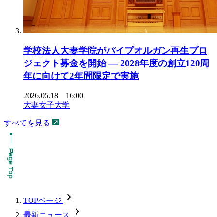
学校法人大妻学院がパイプオルガン再生プロ
ジェクト募金を開始 ― 2028年度の創立120周
年に向けて2年間限定で実施
2026.05.18 16:00
大妻女子大学
すべてを見る
chevron_forward
TOPページ
chevron_forward
最新ニュース