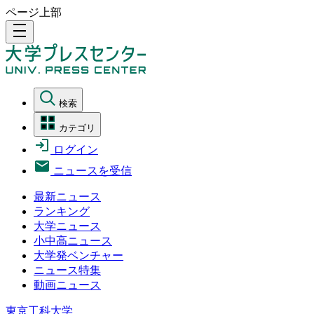
ページ上部
density_medium
検索
カテゴリ
ログイン
ニュースを受信
最新ニュース
ランキング
大学ニュース
小中高ニュース
大学発ベンチャー
ニュース特集
動画ニュース
東京工科大学