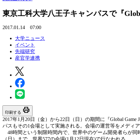
東京工科大学八王子キャンパスで『Global
2017.01.14 07:00
大学ニュース
イベント
先端研究
産官学連携
print
印刷する
2017年1月20日（金）から22日（日）の期間に『Global Ga
パスもその1会場として実施される。会場の運営等をメディ
48時間という制限時間内で、世界中のゲーム開発者らが同時にゲーム開
（日）まで、世界577の会場(1月12日現在)で行なわれる。