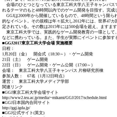
会場のひとつとなっている東京工科大学八王子キャンパスでは
れるテーマのもと48時間以内でのゲーム開発を目指す。完
GGJは2009年から開催しているもので、48時間という
的なイベント。その規模は年々拡大し2012年には、世界47
定されている。その数は2015年には500会場を超え、ますま
東京工科大学では、実践的なゲーム開発教育の一環として、メ
などに携わっている。また、学生が実際にイベントに参加す
■GGJ2017東京工科大学会場 実施概要
日程：
1月20日（金） 開会式（18:30～）・ゲーム開発
21日（土） ゲーム開発
22日（日） ゲーム開発・ゲーム公開（17:00～）
会場： 東京工科大学八王子キャンパス 片柳研究所棟
参加人数： 67名（1月12日時点）
運営： 東京工科大学メディア学部
関連リンク
■GGJ東京工科大学会場サイト
http://www2.teu.ac.jp/media/~mikami/GGJ/2017/schedule.html
■GGJ日本国内合同サイト
http://ggj.igda.jp/
■GGJ公式サイト(英文)