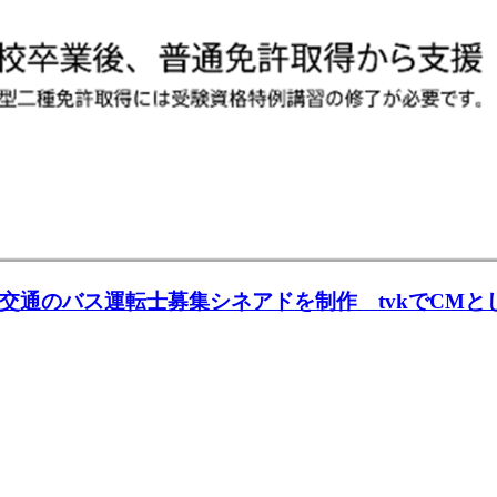
交通のバス運転⼠募集シネアドを制作 tvkでCMと