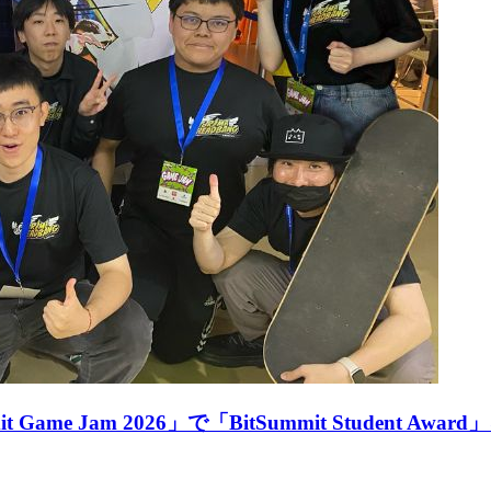
 Jam 2026」で「BitSummit Student Awar