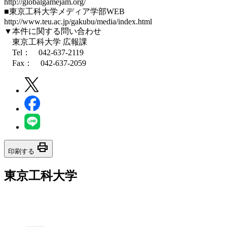
http://globalgamejam.org/
■東京工科大学メディア学部WEB
http://www.teu.ac.jp/gakubu/media/index.html
▼本件に関する問い合わせ
東京工科大学 広報課
Tel： 042-637-2119
Fax： 042-637-2059
print
印刷する
東京工科大学