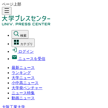
ページ上部
density_medium
検索
カテゴリ
ログイン
ニュースを受信
最新ニュース
ランキング
大学ニュース
小中高ニュース
大学発ベンチャー
ニュース特集
動画ニュース
大阪工業大学