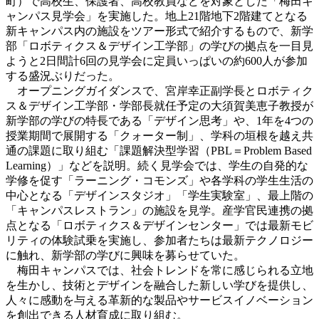
町）で高校生、保護者、高校教員などを対象とした「梅田キ
ャンパス見学会」を実施した。地上21階地下2階建てとなる
新キャンパス内の施設をツアー形式で紹介するもので、新学
部「ロボティクス＆デザイン工学部」の学びの拠点を一目見
ようと2日間計6回の見学会に定員いっぱいの約600人が参加
する盛況ぶりだった。
オープニングガイダンスで、宮岸幸正副学長とロボティク
ス＆デザイン工学部・学部長就任予定の大須賀美恵子教授が
新学部の学びの特長である「デザイン思考」や、1年を4つの
授業期間で展開する「クォーター制」、学科の垣根を越え共
通の課題に取り組む「課題解決型学習（PBL＝Problem Based
Learning）」などを説明。続く見学会では、学生の自発的な
学修を促す「ラーニング・コモンズ」や各学科の学生生活の
中心となる「デザインスタジオ」「学生実験室」、最上階の
「キャンパスレストラン」の施設を見学。産学官民連携の拠
点となる「ロボティクス＆デザインセンター」では最新モビ
リティの体験試乗を実施し、参加者たちは最新テクノロジー
に触れ、新学部の学びに興味を募らせていた。
梅田キャンパスでは、社会トレンドを常に感じられる立地
を生かし、技術とデザインを融合した新しい学びを提供し、
人々に感動を与える革新的な製品やサービスイノベーション
を創出できる人材育成に取り組む。