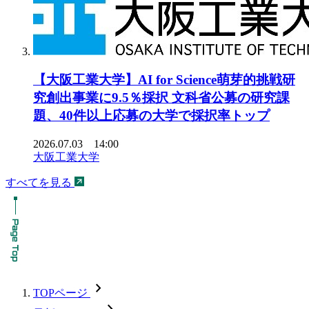
【大阪工業大学】AI for Science萌芽的挑戦研
究創出事業に9.5％採択 文科省公募の研究課
題、40件以上応募の大学で採択率トップ
2026.07.03 14:00
大阪工業大学
すべてを見る
chevron_forward
TOPページ
chevron_forward