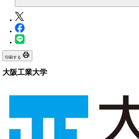
print
印刷する
大阪工業大学