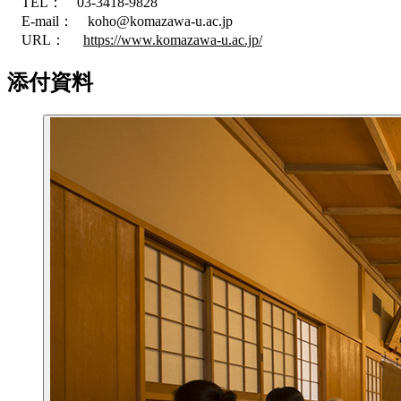
TEL： 03-3418-9828
E-mail： koho@komazawa-u.ac.jp
URL：
https://www.komazawa-u.ac.jp/
添付資料