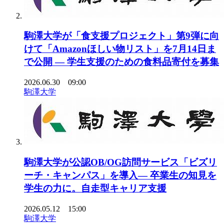
駒澤大学が「食支援プロジェクト」第9弾に向
けて「Amazonほしい物リスト」を7月14日ま
で公開 ― 学生支援のための食料品寄付を募集
2026.06.30 09:00
駒澤大学
駒澤大学が公認OB/OG訪問サービス「ビズリ
ーチ・キャンパス」を導入― 卒業生の知見を
学生の力に。自走型キャリア支援
2026.05.12 15:00
駒澤大学