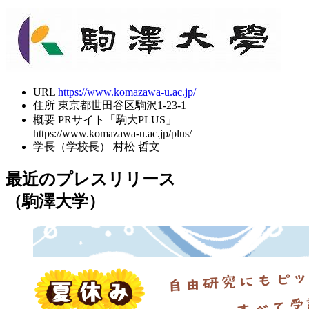
URL
https://www.komazawa-u.ac.jp/
住所
東京都世田谷区駒沢1-23-1
概要
PRサイト「駒大PLUS」
https://www.komazawa-u.ac.jp/plus/
学長（学校長）
村松 哲文
最近のプレスリリース
（駒澤大学）