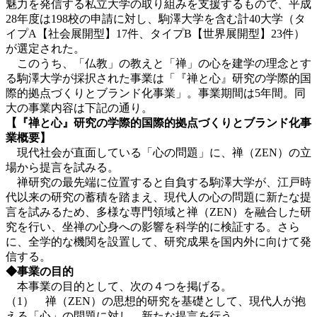
魅力を発信する私立大学の取り組みを支援するもので、平成
28年度は198校の申請に対し、駒澤大学を含む計40大学（タ
イプA【社会展開型】17件、タイプB【世界展開型】23件）
が選定された。
このうち、「仏教」の教えと「禅」の心を建学の理念とす
る駒澤大学が採択された事業は「『禅と心』研究の学際的国
際的拠点づくりとブランド化事業」。事業期間は5年間。同
大の事業内容は下記の通り。
【『禅と心』研究の学際的国際的拠点づくりとブランド化事
業概要】
現代社会が直面している「心の問題」に、禅（ZEN）の立
場から提言を試みる。
禅研究の最先端に位置すると自負する駒澤大学が、江戸時
代以来の研究の蓄積を踏まえ、現代人の心の問題に新たな提
言を試みるため、多様な専門領域と禅（ZEN）を融合した研
究を行い、坐禅の心身への影響を科学的に検証する。さら
に、全学的な機関を設置して、研究成果を国内外に向けて発
信する。
◆事業の目的
本事業の目的として、次の４つを掲げる。
（1） 禅（ZEN）の思想的研究を基礎として、現代人が抱
える「心」の問題に対し、新たな提言を行う