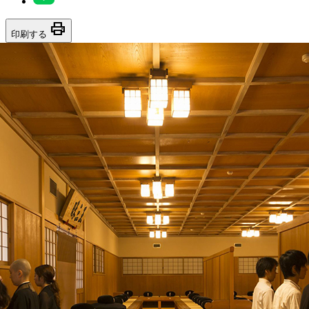
print
印刷する