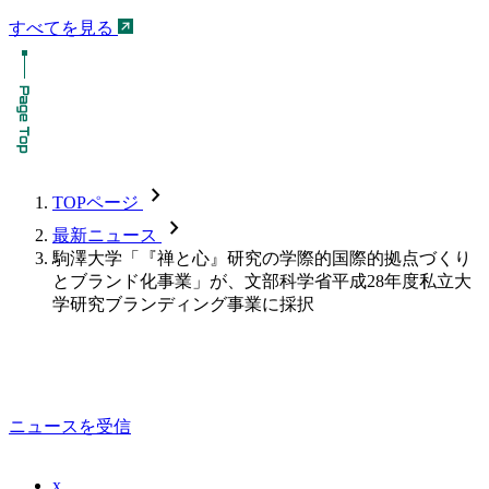
すべてを見る
chevron_forward
TOPページ
chevron_forward
最新ニュース
駒澤大学「『禅と心』研究の学際的国際的拠点づくり
とブランド化事業」が、文部科学省平成28年度私立大
学研究ブランディング事業に採択
ニュースを受信
x