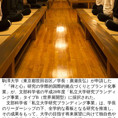
駒澤大学（東京都世田谷区／学長：廣瀬良弘）が申請した
「『禅と心』研究の学際的国際的拠点づくりとブランド化事
業」が、文部科学省の平成28年度「私立大学研究ブランディ
ング事業」タイプB（世界展開型）に採択された。
文部科学省「私立大学研究ブランディング事業」は、学長
のリーダーシップの下、全学的な看板となる研究を推進し、
その成果をもって、大学の目指す将来展望に向けて独自色や