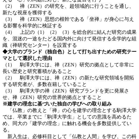
（2） 禅（ZEN）の研究を、超領域的に行うことを通し、
新たな視座を獲得する
（3） 禅（ZEN）思想の根幹である「坐禅」が身心に与え
る影響を科学的に検証する
（4） 上記の（1）（2）（3）を総合的に結んだ研究の成果
を、混迷の一途をたどる国内外に向けて発信する全学的な組
織（禅研究センター）を設置する
◆大学のブランド（独自色）として打ち出すための研究テー
マとして選択した理由
（1） 駒澤大学には、禅（ZEN）研究の拠点として非常に
長い歴史と研究蓄積があること
（2） 駒澤大学には、禅（ZEN）の新たな研究領域を開拓
する研究者が、多数在籍していること
（3） 駒澤大学の禅（ZEN）研究ブランドを更に発展さ
せ、禅（ZEN）研究の世界的拠点とすること
※建学の理念に基づいた独自の学びへの取り組み
「仏教」の教えと「禅」の心を建学の理念とする駒澤大学
では、卒業までに「駒澤大学生」としての意識を高めるた
め、同大の「建学の理念」に触れる機会を多数提供してい
る。
新入生は、必修科目として「仏教と人間」を学び、この科