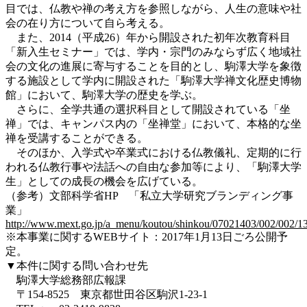
目では、仏教や禅の考え方を参照しながら、人生の意味や社
会の在り方について自ら考える。
また、2014（平成26）年から開設された初年次教育科目
「新入生セミナー」では、学内・宗門のみならず広く地域社
会の文化の進展に寄与することを目的とし、駒澤大学を象徴
する施設として学内に開設された「駒澤大学禅文化歴史博物
館」において、駒澤大学の歴史を学ぶ。
さらに、全学共通の選択科目として開設されている「坐
禅」では、キャンパス内の「坐禅堂」において、本格的な坐
禅を受講することができる。
そのほか、入学式や卒業式における仏教儀礼、定期的に行
われる仏教行事や法話への自由な参加等により、「駒澤大学
生」としての成長の機会を広げている。
（参考）文部科学省HP 「私立大学研究ブランディング事
業」
http://www.mext.go.jp/a_menu/koutou/shinkou/07021403/002/002/1
※本事業に関するWEBサイト：2017年1月13日ごろ公開予
定。
▼本件に関する問い合わせ先
駒澤大学総務部広報課
〒154-8525 東京都世田谷区駒沢1-23-1