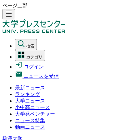
ページ上部
density_medium
検索
カテゴリ
ログイン
ニュースを受信
最新ニュース
ランキング
大学ニュース
小中高ニュース
大学発ベンチャー
ニュース特集
動画ニュース
駒澤大学