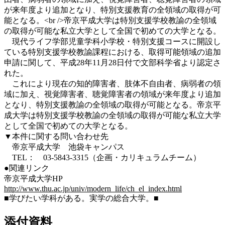
が来年度より追加となり、特別支援教育の全領域の取得が可
能となる。<br />帝京平成大学は特別支援学校教諭の全領域
の取得が可能な私立大学として全国で初めての大学となる。
現代ライフ学部児童学科小学校・特別支援コースに開設し
ている特別支援学校教諭課程における、取得可能領域の追加
申請に関して、平成28年11月28日付で文部科学省より認定さ
れた。
これにより現在の知的障害者、肢体不自由者、病弱者の領
域に加え、視覚障害者、聴覚障害者の領域が来年度より追加
となり、特別支援教諭の全領域の取得が可能となる。帝京平
成大学は特別支援学校教諭の全領域の取得が可能な私立大学
として全国で初めての大学となる。
▼本件に関する問い合わせ先
帝京平成大学 池袋キャンパス
TEL： 03-5843-3315（企画・カリキュラムチーム）
●関連リンク
帝京平成大学HP
http://www.thu.ac.jp/univ/modern_life/ch_el_index.html
■学びたい学科がある。実学の総合大学。■
添付資料