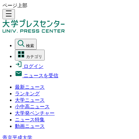
ページ上部
density_medium
検索
カテゴリ
ログイン
ニュースを受信
最新ニュース
ランキング
大学ニュース
小中高ニュース
大学発ベンチャー
ニュース特集
動画ニュース
帝京平成大学