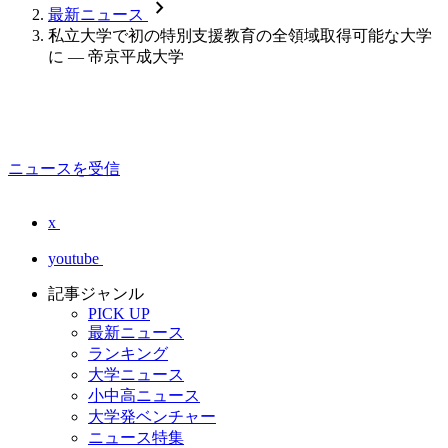
chevron_forward
最新ニュース
私立大学で初の特別支援教育の全領域取得可能な大学
に — 帝京平成大学
ニュースを受信
x
youtube
記事ジャンル
PICK UP
最新ニュース
ランキング
大学ニュース
小中高ニュース
大学発ベンチャー
ニュース特集