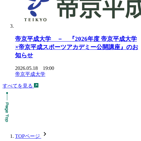
帝京平成大学 － 『2026年度 帝京平成大学
×帝京平成スポーツアカデミー公開講座』のお
知らせ
2026.05.18 19:00
帝京平成大学
すべてを見る
chevron_forward
TOPページ