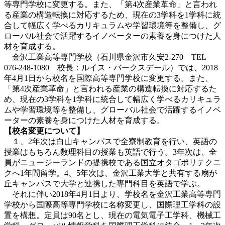
等専門学校に変更する。また、「第4次産業革命」と言われ
る産業の構造転換に対応するため、現在の3学科を1学科に統
合して幅広く学べるカリキュラムや学習環境等を整備し、グ
ローバル社会で活躍するイノベーターの素養を身につけた人
材を育成する。
金沢工業高等専門学校（石川県金沢市久安2-270 TEL
076-248-1080 校長：ルイス・バークスデール）では、2018
年4月1日から校名を国際高等専門学校に変更する。また、
「第4次産業革命」と言われる産業の構造転換に対応するた
め、現在の3学科を1学科に統合して幅広く学べるカリキュラ
ムや学習環境等を整備し、グローバル社会で活躍するイノベ
ーターの素養を身につけた人材を育成する。
【校名変更について】
１、2年次は白山キャンパスで全寮制教育を行い、英語の
授業はもちろん数理科目の授業も英語で行う。3年次は、全
員がニュージーランドの提携校である国立オタゴポリテクニ
クへ1年間留学。4、5年次は、金沢工業大学と共有する扇が
丘キャンパスで大学と連携した専門科目を英語で学ぶ。
それに伴い2018年4月1日より、学校名を金沢工業高等専門
学校から国際高等専門学校に名称変更し、国際理工学科の設
置を構想。定員は90名とし、現在の電気電子工学科、機械工