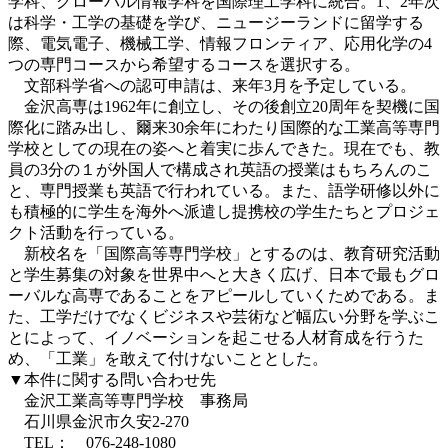
学科、グローバル情報学科を国際理工学科に統合。1、2年次
は科学・工学の基礎を学び、ニュージーランドに留学する
際、電気電子、機械工学、情報フロンティア、応用化学の4
つの専門コースから希望するコースを選択する。
文部科学省への認可申請は、来年3月を予定している。
金沢高専は1962年に創立し、その後創立20周年を契機に国
際化に踏み出し、爾来30余年にわたり国際的な工業高等専門
学校としての現在の姿へと着実に歩んできた。現在でも、教
員の3分の１が外国人で構成され英語の授業はもちろんのこ
と、専門授業も英語で行われている。また、語学研修以外に
も積極的に学生を海外へ派遣し提携校の学生たちとプロジェ
クト活動を行っている。
新校名を「国際高等専門学校」とするのは、教育研究活動
と学生募集の対象を世界中へと大きく広げ、日本で最もグロ
ーバルな高専であることをアピールしていくためである。ま
た、工学だけでなくビジネスや芸術など幅広い分野を学ぶこ
とによって、イノベーションを起こせる人材育成を行うた
め、「工業」を敢えて付けないこととした。
▼本件に関する問い合わせ先
金沢工業高等専門学校 事務局
石川県金沢市久安2-270
TEL： 076-248-1080