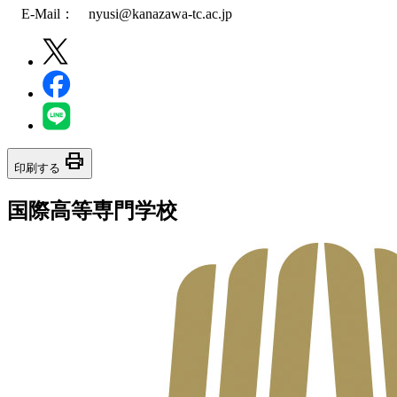
E-Mail： nyusi@kanazawa-tc.ac.jp
print
印刷する
国際高等専門学校