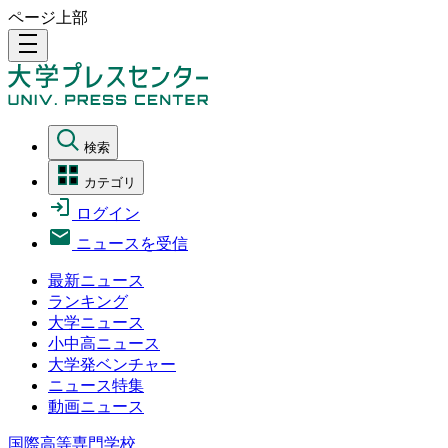
ページ上部
density_medium
検索
カテゴリ
ログイン
ニュースを受信
最新ニュース
ランキング
大学ニュース
小中高ニュース
大学発ベンチャー
ニュース特集
動画ニュース
国際高等専門学校