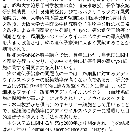
は、昭和大学泌尿器科学教室の直江道夫准教授、長谷部友紀
研究補助員、小川良雄教授およびてらおクリニックの寺尾秀
治院長、神戸大学内科系講座iPS細胞応用医学分野の青井貴
之教授、大阪大学大学院薬学研究科分子生物学分野の水口裕
之教授による共同研究から発展したもの。癌の遺伝子治療で
問題となる、癌細胞へのアデノウイルスベクターの導入効率
を大きく改善させ、癌の遺伝子療法に大きく貢献することが
期待される。
昭和大学泌尿器科学講座では、長年にわたり癌免疫に関す
る研究を行っており、その中でも特に抗癌作用の高いγδT細
胞に関する研究に力を入れている。
癌の遺伝子治療の問題点の一つは、癌細胞に対するアデノ
ウイルスベクターの感染効率が高くない点であるが、研究チ
ームはγδT細胞が特異的に癌を攻撃することに着目し、γδT
細胞をファイバー改変型アデノウイルスベクター（血球系細
胞に親和性が高いように改良されたアデノウイルスベクタ
ー：水口教授から供与）のキャリアー細胞として用いること
で、癌細胞に高効率にアデノウイルスベクターに搭載した目
的遺伝子を導入する手法を考案した。
本システムに関する研究は2009年より開始され、その結果
は2013年の『Journal of Cancer Science and Therapy』誌