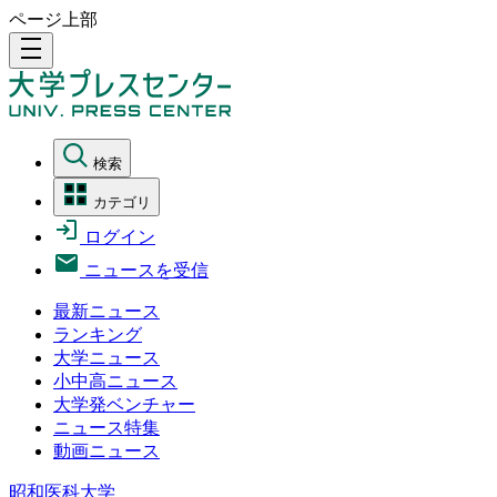
ページ上部
density_medium
検索
カテゴリ
ログイン
ニュースを受信
最新ニュース
ランキング
大学ニュース
小中高ニュース
大学発ベンチャー
ニュース特集
動画ニュース
昭和医科大学