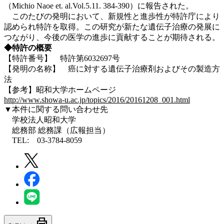
（Michio Naoe et. al.Vol.5.11. 384-390）に報告された。
このたびの発明において、新規性と進歩性が特許庁により
認められ特許を取得。この研究が新たな遺伝子治療の発展に
つながり、今後の医学の進歩に貢献することが期待される。
◆特許の概要
【特許番号】 特許第6032697号
【発明の名称】 癌に対する遺伝子治療剤およびその製造方
法
【参考】昭和大学ホームページ
http://www.showa-u.ac.jp/topics/2016/20161208_001.html
▼本件に関する問い合わせ先
学校法人昭和大学
総務部 総務課（広報担当）
TEL: 03-3784-8059
print