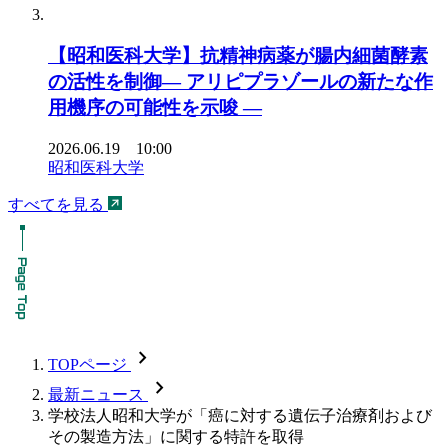
【昭和医科大学】抗精神病薬が腸内細菌酵素
の活性を制御― アリピプラゾールの新たな作
用機序の可能性を示唆 ―
2026.06.19 10:00
昭和医科大学
すべてを見る
chevron_forward
TOPページ
chevron_forward
最新ニュース
学校法人昭和大学が「癌に対する遺伝子治療剤および
その製造方法」に関する特許を取得