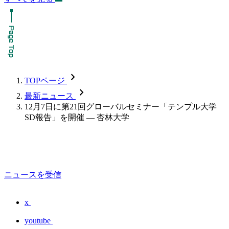
chevron_forward
TOPページ
chevron_forward
最新ニュース
12月7日に第21回グローバルセミナー「テンプル大学
SD報告」を開催 — 杏林大学
ニュースを受信
x
youtube