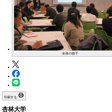
全体の様子
print
印刷する
杏林大学