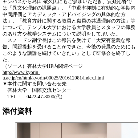
ャンパスから島田 敬久氏にもご参加いただき、質疑応答で
は「異文化理解の課題点」、「中退率抑制に有効的な学期内
中間評価とアカデミック・アドバイジングの具体的な方
法」、「教育方針に関する教員と職員の共通理解の方法」等
について、テンプル大学における大学教員とスタッフの職務
のあり方や教学システムについて説明をして頂いた。
スノードン副学長はこの報告を受けて「大変有意義な報
告、問題提起を受けることができた。今後の発展のためにも
このような議論を続けていきたい」として研修会を終了し
た。
（ソース）杏林大学HP内関連ページ
http://www.kyorin-
u.ac.jp/cn/html/kyorin/00025/201612081/index.html
▼本件に関する問い合わせ先
杏林大学 国際交流センター
TEL： 0422-47-8000(代)
添付資料