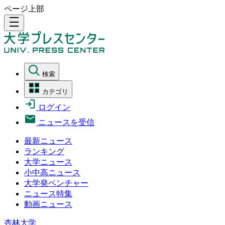
ページ上部
density_medium
検索
カテゴリ
ログイン
ニュースを受信
最新ニュース
ランキング
大学ニュース
小中高ニュース
大学発ベンチャー
ニュース特集
動画ニュース
杏林大学