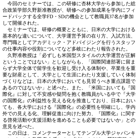
今回のセミナーでは、この研修に杏林大学から参加した総
合政策学部久野新准教授が、研修への参加成果を学内にフィ
ードバックする全学FD・SDの機会として教職員37名が参加
して開催された。
セミナーでは、研修の概要とともに、日米の大学における
基本的な違いについて、大学運営予算の在り方、入試方法、
専門職としてアカデミック・アドバイジングを行うスタッフ
の仕事内容や役割についてなど多岐にわたり報告された。
久野准教授は「必ずしも米国型スタイルの大学運営が正解
ということではない」としながらも、「国際関連部署に留ま
らず大学全体で留学生を歓迎し受け入る体制や、卒業生を重
要な財産として、大学として生涯にわたり支援していく体制
づくりなどは、日本の大学においても見習うべき重点課題で
あるのではないか」と述べた。また、「米国においても『国
際化』に対して不安感や疑問を抱く教職員がいる中で『大学
の国際化』の利益性を見える化を推進しており、日本におい
ても、各大学における『国際化』の必要性を明確にし、学内
外での見える化、理解促進に向けた努力、『国際化』に関す
る啓発活動や支援活動を進めることも必要ではないか」との
意見を述べた。
この日は、コメンテーターとしてテンプル大学ジャパンキ