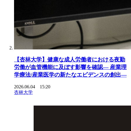
【杏林大学】健康な成人労働者における夜勤
労働が血管機能に及ぼす影響を確認― 産業理
学療法/産業医学の新たなエビデンスの創出―
2026.06.04 15:20
杏林大学