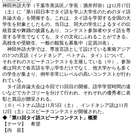
神田外語大学（千葉市美浜区／学長：酒井邦弥）は12月17日
（土）に「第11回日本でタイ語を学ぶ大学生のためのタイ語
弁論大会」を開催する。これは、タイ語を学習する全国の大
学生を対象としたもの。当日は、同大の学生によるタイの伝
統音楽や舞踊の披露もあり、コンテスト参加者やタイ語を専
攻する学生でなくても、タイの文化にふれることができる。
高校生や受験生、一般の観覧も募集中（定員20名）。
神田外語大学では、専攻言語として設けている東南アジア
の3つの言語（インドネシア、ベトナム、タイ）について、
それぞれのスピーチコンテストを主催している（※）。参加
者は同大で各言語を学ぶ学生だけでなく、他大学からも多く
の学生が集まり、例年非常にレベルの高いコンテストが行わ
れている。
タイ語弁論大会は今回で11回目の開催。語学学習時間の違
いなどでカテゴリーを分けて行われ、それぞれの優秀者に表
彰と賞品が贈呈される。
（※）ベトナム語は11月5日（土）、インドネシア語は11月
12日（土）にスピーチコンテストが開催された。
◆「第11回タイ語スピーチコンテスト」概要
【テーマ】 希望
【内 容】