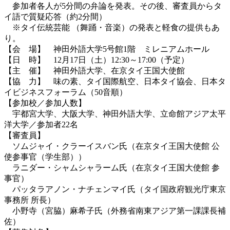
参加者各人が5分間の弁論を発表。その後、審査員からタ
イ語で質疑応答（約2分間）
※タイ伝統芸能 （舞踊・音楽）の発表と軽食の提供もあ
り。
【会 場】 神田外語大学5号館1階 ミレニアムホール
【日 時】 12月17日（土）12:30～17:00（予定）
【主 催】 神田外語大学、在京タイ王国大使館
【協 力】 味の素、タイ国際航空、日本タイ協会、日本タ
イビジネスフォーラム（50音順）
【参加校／参加人数】
宇都宮大学、大阪大学、神田外語大学、立命館アジア太平
洋大学／参加者22名
【審査員】
ソムジャイ・クラーイスバン氏（在京タイ王国大使館 公
使参事官（学生部））
ラニダー・シャムシャラーム氏（在京タイ王国大使館 参
事官）
パッタラアノン・ナチェンマイ氏（タイ国政府観光庁東京
事務所 所長）
小野寺（宮脇）麻希子氏（外務省南東アジア第一課課長補
佐）