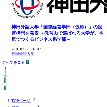
神田外語大学「国際経営学部（仮称）」の設
置構想を発表 ～教育力で選ばれる大学が、本
気でつくるビジネス系学部～
2026.07.17 16:47
神田外語大学
すべてを見る
chevron_forward
TOPページ
chevron_forward