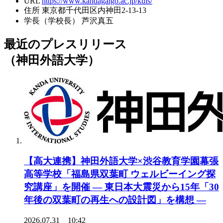
URL
https://www.kandagaigo.ac.jp/kuis/
住所
東京都千代田区内神田2-13-13
学長（学校長）
芦沢真五
最近のプレスリリース
（神田外語大学）
【高大連携】神田外語大学×渋谷教育学園幕張
高等学校「福島県双葉町 ウェルビーイング探
究講座」を開催 ― 東日本大震災から15年「30
年後の双葉町の再生への設計図」を構想 ―
2026.07.31 10:42