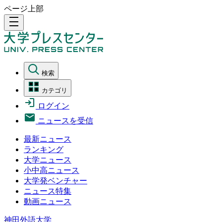
ページ上部
density_medium
検索
カテゴリ
ログイン
ニュースを受信
最新ニュース
ランキング
大学ニュース
小中高ニュース
大学発ベンチャー
ニュース特集
動画ニュース
神田外語大学