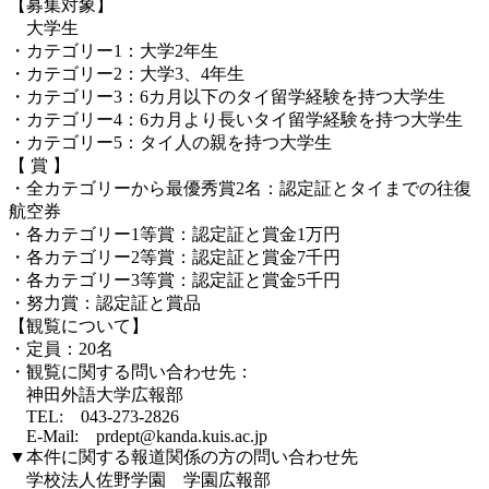
【募集対象】
大学生
・カテゴリー1：大学2年生
・カテゴリー2：大学3、4年生
・カテゴリー3：6カ月以下のタイ留学経験を持つ大学生
・カテゴリー4：6カ月より長いタイ留学経験を持つ大学生
・カテゴリー5：タイ人の親を持つ大学生
【 賞 】
・全カテゴリーから最優秀賞2名：認定証とタイまでの往復
航空券
・各カテゴリー1等賞：認定証と賞金1万円
・各カテゴリー2等賞：認定証と賞金7千円
・各カテゴリー3等賞：認定証と賞金5千円
・努力賞：認定証と賞品
【観覧について】
・定員：20名
・観覧に関する問い合わせ先：
神田外語大学広報部
TEL: 043-273-2826
E-Mail: prdept@kanda.kuis.ac.jp
▼本件に関する報道関係の方の問い合わせ先
学校法人佐野学園 学園広報部