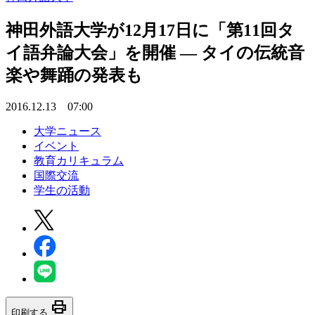
神田外語大学が12月17日に「第11回タ
イ語弁論大会」を開催 — タイの伝統音
楽や舞踊の発表も
2016.12.13 07:00
大学ニュース
イベント
教育カリキュラム
国際交流
学生の活動
print
印刷する