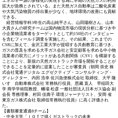
エネルギー源の多様化の実現する為に早期の天然ガスの利用
拡大が急務とされている。また天然ガス自動車は二酸化炭素
や大気汚染物質の排出量が少なく、地球環境の改善にも貢献
できる。
経営情報学科3年生の高山純平さん、山田陽樹さん、山本
大貴さんの研究チームは国内物流市場の現状分析に基づき中
小企業物流業者をターゲットとして約150社のインタビュー
を含むフィールド調査を実施した。その結果、これまでの
CSRに加えて、金沢工業大学が提唱する共創教育に基づき、
ガスの普及を求める大手ガス会社と安定顧客を求める中小物
流業者の双方にメリットがある共創関係（CSV）を構築する
ことにより、新規の天然ガストラック市場を開拓することが
できることを定量的に提案したことが審査員（朝岡 崇史 株
式会社電通デジタル エグゼクティブ・コンサルティング・
ディレクター、内田 浩幸 佐川急便株式会社 取締役、大平 隆
いすゞ自動車株式会社 常務執行役員、恩藏 直人 早稲田大
学 商学学術院教授、幡場 松彦 一般社団法人日本ガス協会 副
会長 専務理事、村田 佳壽子 環境ジャーナリスト、安岡 省
東京ガス株式会社 取締役常務執行役員）に高く評価され
た。
【書類審査通過8チーム】
・中央大学「ＩＯＴで描くガストラックの未来