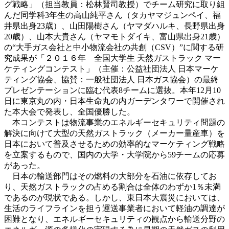
グ戦略」（担当教員：松林賢司教授）でチーム研究に取り組
んだ同学科3年生の高山純平さん（タカヤマジュンペイ、福
井県出身23歳）、山田陽樹さん（ヤマダハルキ、長野県出身
20歳）、山本大貴さん（ヤマモトダイキ、富山県出身21歳）
の“大手ガス会社と中小物流会社の共創（CSV）”に関する研
究成果が「２０１６年 全国大学生 天然ガストラック マー
ケティングコンテスト」（主催：公益社団法人 日本マーケ
ティング協会、協賛：一般社団法人 日本ガス協会）の最終
プレゼンテーションに臨む代表8チームに選抜。本年12月10
日に東京丸の内・日本生命丸の内ガーデンタワーで開催され
た本大会で発表し、全国優勝した。
本コンテストは物流事業のエネルギーセキュリティ問題の
解決に向けて大型の天然ガストラック（メーカー量産車）を
日本において普及させるための効率的なマーケティング戦略
を立案するもので、国内の大学・大学院から59チームの応募
があった。
日本の輸送部門はその燃料の大部分を石油に依存してお
り、天然ガストラックの占める割合は全体のわずか1％未満
であるのが現状である。しかし、東日本大震災においては、
生活のライフラインを担う運送事業者において軽油の調達が
困難となり、エネルギーセキュリティの観点から輸送分野の