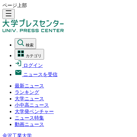
ページ上部
density_medium
検索
カテゴリ
ログイン
ニュースを受信
最新ニュース
ランキング
大学ニュース
小中高ニュース
大学発ベンチャー
ニュース特集
動画ニュース
金沢工業大学