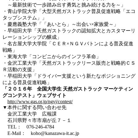
～最新技術で一歩踏み出す勇気と挑み続ける力を～」
・青山学院大学「大型天然ガストラック普及促進戦略「エコ
タップシステム」」
・慶應義塾大学「「あいとら」～出会い×家族愛～」
・早稲田大学「天然ガストラックの認知拡大とカスタマーリ
レーションシップの醸成」
・名古屋大学大学院「ＣＥＲ×ＮＧＶバトンによる普及促進
戦略」
・東海大学「コンビニからのインフラ革命」
・金沢工業大学「天然ガストラックリース販売と戦略的ＣＳ
Ｒ活動の支援」
・早稲田大学「ドライバー支援という新たなポジショニング
による普及促進戦略」
「２０１６年 全国大学生 天然ガストラック マーケティン
グコンテスト」ウェブサイト
http://www.gas.or.jp/ngvj/contest/
▼本件に関する問い合わせ先
金沢工業大学 広報課
石川県野々市市扇が丘７－１
TEL： 076-246-4784
E-Mail： koho@kanazawa-it.ac.jp