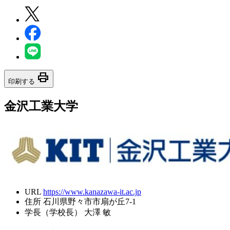
print
印刷する
金沢工業大学
URL
https://www.kanazawa-it.ac.jp
住所
石川県野々市市扇が丘7-1
学長（学校長）
大澤 敏