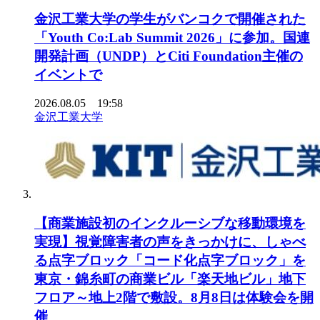
金沢工業大学の学生がバンコクで開催された
「Youth Co:Lab Summit 2026」に参加。国連
開発計画（UNDP）とCiti Foundation主催の
イベントで
2026.08.05 19:58
金沢工業大学
【商業施設初のインクルーシブな移動環境を
実現】視覚障害者の声をきっかけに、しゃべ
る点字ブロック「コード化点字ブロック」を
東京・錦糸町の商業ビル「楽天地ビル」地下
フロア～地上2階で敷設。8月8日は体験会を開
催