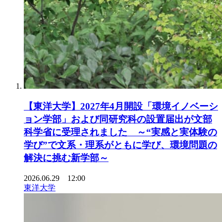
【東洋大学】2027年4月開設「環境イノベーシ
ョン学部」および同研究科の設置届出が文部
科学省に受理されました ～“実感と実体験の
学び”で文系・理系がともに学び、環境問題の
解決に挑む新学部～
2026.06.29 12:00
東洋大学