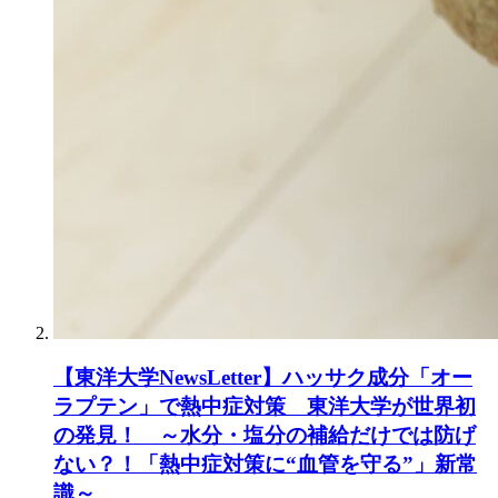
【東洋大学NewsLetter】ハッサク成分「オー
ラプテン」で熱中症対策 東洋大学が世界初
の発見！ ～水分・塩分の補給だけでは防げ
ない？！「熱中症対策に“血管を守る”」新常
識～