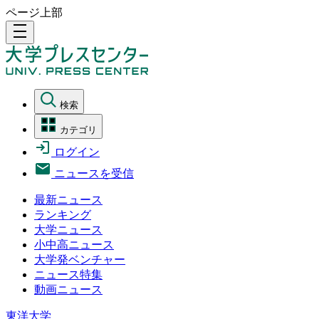
ページ上部
density_medium
検索
カテゴリ
ログイン
ニュースを受信
最新ニュース
ランキング
大学ニュース
小中高ニュース
大学発ベンチャー
ニュース特集
動画ニュース
東洋大学