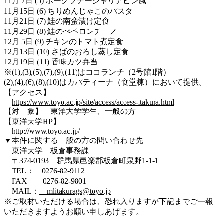
11月 7日 (5) ポークソテーシャリアピン風
11月15日 (6) ちりめんじゃこのパスタ
11月21日 (7) 鮭の南蛮漬け定食
11月29日 (8) 鮭のぺペロンチーノ
12月 5日 (9) チキンのトマト煮定食
12月13日 (10) さばのおろし蒸し定食
12月19日 (11) 香味カツ弁当
※(1),(3),(5),(7),(9),(11)はココランチ（2号館1階）
(2),(4),(6),(8),(10)はカパティーナ（食堂棟）において提供。
【アクセス】
https://www.toyo.ac.jp/site/access/access-itakura.html
【対 象】 東洋大学学生、一般の方
【東洋大学HP】
http://www.toyo.ac.jp/
▼本件に関する一般の方の問い合わせ先
東洋大学 板倉事務課
〒374-0193 群馬県邑楽郡板倉町泉野1-1-1
TEL： 0276-82-9112
FAX： 0276-82-9801
MAIL：
mlitakurags@toyo.jp
※ご取材いただける場合は、恐れ入りますが下記までご一報
いただきますようお願い申しあげます。