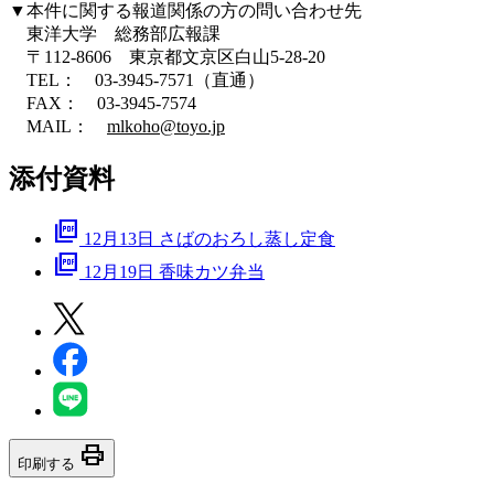
▼本件に関する報道関係の方の問い合わせ先
東洋大学 総務部広報課
〒112-8606 東京都文京区白山5-28-20
TEL： 03-3945-7571（直通）
FAX： 03-3945-7574
MAIL：
mlkoho@toyo.jp
添付資料
picture_as_pdf
12月13日 さばのおろし蒸し定食
picture_as_pdf
12月19日 香味カツ弁当
print
印刷する