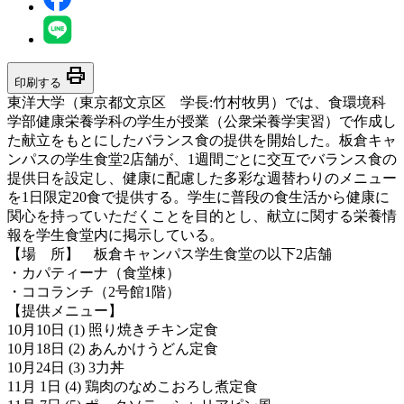
print
印刷する
東洋大学（東京都文京区 学長:竹村牧男）では、食環境科
学部健康栄養学科の学生が授業（公衆栄養学実習）で作成し
た献立をもとにしたバランス食の提供を開始した。板倉キャ
ンパスの学生食堂2店舗が、1週間ごとに交互でバランス食の
提供日を設定し、健康に配慮した多彩な週替わりのメニュー
を1日限定20食で提供する。学生に普段の食生活から健康に
関心を持っていただくことを目的とし、献立に関する栄養情
報を学生食堂内に掲示している。
【場 所】 板倉キャンパス学生食堂の以下2店舗
・カパティーナ（食堂棟）
・ココランチ（2号館1階）
【提供メニュー】
10月10日 (1) 照り焼きチキン定食
10月18日 (2) あんかけうどん定食
10月24日 (3) 3力丼
11月 1日 (4) 鶏肉のなめこおろし煮定食