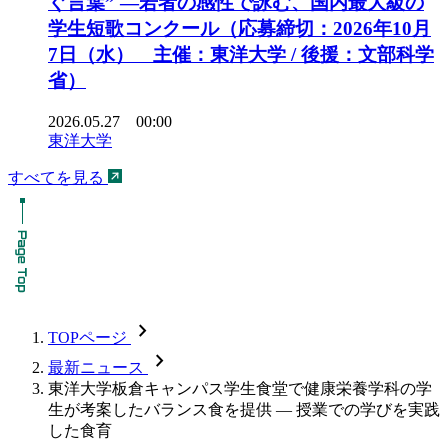
ぐ言葉” ―若者の感性で詠む、国内最大級の
学生短歌コンクール（応募締切：2026年10月
7日（水） 主催：東洋大学 / 後援：文部科学
省）
2026.05.27 00:00
東洋大学
すべてを見る
chevron_forward
TOPページ
chevron_forward
最新ニュース
東洋大学板倉キャンパス学生食堂で健康栄養学科の学
生が考案したバランス食を提供 — 授業での学びを実践
した食育