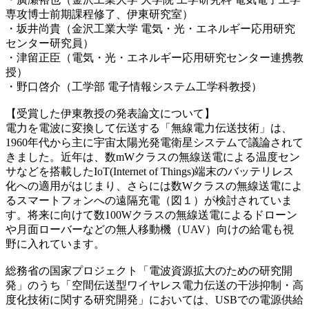
専攻博士前期課程修了、伊東研究室）
・坂井尚貴（金沢工業大学 電気・光・エネルギー応用研究
センター研究員）
・津留正臣（電気・光・エネルギー応用研究センター連携教
授）
・野口啓介（工学部 電子情報システム工学科教授）
【受賞した伊東教授の発表論文について】
電力を電波に変換して伝送する「無線電力伝送技術」は、
1960年代から主に宇宙太陽光発電衛星システムで議論されて
きました。近年は、数mWクラスの無線送電による温度セン
サなどを搭載したIoT(Internet of Things)端末のバッテリレス
化への適用がはじまり、さらには数Wクラスの無線送電によ
るスマートフォンへの遠隔充電（図１）が検討されていま
す。将来に向けて数100Wクラスの無線送電によるドローン
や月面ローバーなどの無人移動機（UAV）向けの給電も視
野に入れています。
総務省の国家プロジェクト「電波資源拡大のための研究開
発」のうち「空間伝送型ワイヤレス電力伝送の干渉抑制・高
度化技術に関する研究開発」においては、USBでの電源供給