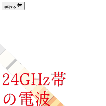
print
印刷する