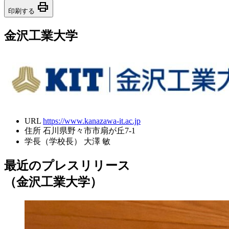
print
印刷する
金沢工業大学
URL
https://www.kanazawa-it.ac.jp
住所
石川県野々市市扇が丘7-1
学長（学校長）
大澤 敏
最近のプレスリリース
（金沢工業大学）