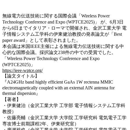
無線電力伝送技術に関する国際会議「Wireless Power
Technology Conference and Expo (WPTCE2025)」 が、6月3日
から6日までイタリア・ローマで開催され、金沢工業大学 電
子情報システム工学科の伊東健治教授の発表論文が「Best
paper award」として表彰されました。
本会議は米国IEEE主催による無線電力伝送技術に関する中
心的な国際会議。採択論文238件の中での受賞でした。
「Wireless Power Technology Conference and Expo
(WPTCE2025)」
https://ieee-wptce.org/
【論文タイトル】
『A24GHz band highly efficient GaAs 1W rectenna MMIC
electromagnetically coupled with an external AlN antenna for
thermal dispersion』
【著者】
・伊東健治（金沢工業大学 工学部 電子情報システム工学科
教授）
・佐藤亮輔
（
金沢工業大学 大学院 工学研究科 電気電子工学
専攻博士前期課程2年、伊東研究室）
・廣瀬裕也（金沢工業大学 大学院 工学研究科 電気電子工学