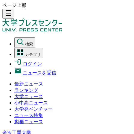
ページ上部
density_medium
検索
カテゴリ
ログイン
ニュースを受信
最新ニュース
ランキング
大学ニュース
小中高ニュース
大学発ベンチャー
ニュース特集
動画ニュース
金沢工業大学