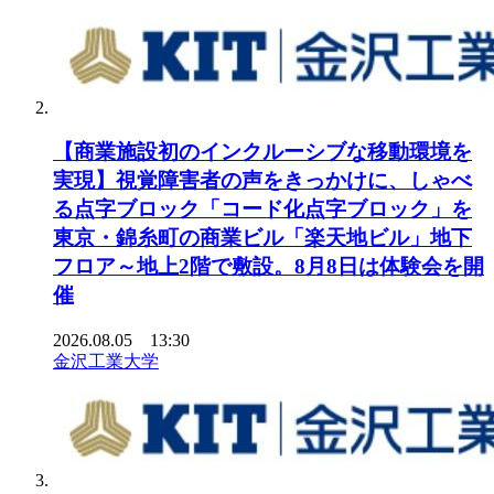
【商業施設初のインクルーシブな移動環境を
実現】視覚障害者の声をきっかけに、しゃべ
る点字ブロック「コード化点字ブロック」を
東京・錦糸町の商業ビル「楽天地ビル」地下
フロア～地上2階で敷設。8月8日は体験会を開
催
2026.08.05 13:30
金沢工業大学