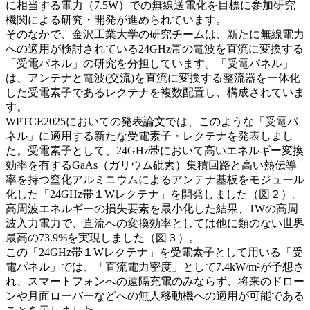
に相当する電力（7.5W）での無線送電化を目標に参加研究
機関による研究・開発が進められています。
そのなかで、金沢工業大学の研究チームは、新たに無線電力
への適用が検討されている24GHz帯の電波を直流に変換する
「受電パネル」の研究を分担しています。「受電パネル」
は、アンテナと電波(交流)を直流に変換する整流器を一体化
した受電素子であるレクテナを複数配置し、構成されていま
す。
WPTCE2025においての発表論文では、このような「受電パ
ネル」に適用する新たな受電素子・レクテナを発表しまし
た。受電素子として、24GHz帯において高いエネルギー変換
効率を有するGaAs（ガリウム砒素）集積回路と高い熱伝導
率を持つ窒化アルミニウムによるアンテナ基板をモジュール
化した「24GHz帯１Wレクテナ」を開発しました（図２）。
高周波エネルギーの損失要素を最小化した結果、1Wの高周
波入力電力で、直流への変換効率としては他に類のない世界
最高の73.9%を実現しました（図３）。
この「24GHz帯１Wレクテナ」を受電素子として用いる「受
電パネル」では、「直流電力密度」として7.4kW/m²が予想さ
れ、スマートフォンへの遠隔充電のみならず、将来のドロー
ンや月面ローバーなどへの無人移動機への適用が可能である