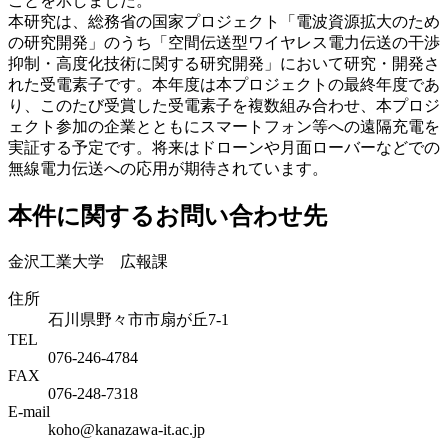
ことを示しました。
本研究は、総務省の国家プロジェクト「電波資源拡大のため
の研究開発」のうち「空間伝送型ワイヤレス電力伝送の干渉
抑制・高度化技術に関する研究開発」において研究・開発さ
れた受電素子です。本年度は本プロジェクトの最終年度であ
り、このたび受賞した受電素子を複数組み合わせ、本プロジ
ェクト参加の企業とともにスマートフォン等への遠隔充電を
実証する予定です。将来はドローンや月面ローバーなどでの
無線電力伝送への応用が期待されています。
本件に関するお問い合わせ先
金沢工業大学 広報課
住所
石川県野々市市扇が丘7-1
TEL
076-246-4784
FAX
076-248-7318
E-mail
koho@kanazawa-it.ac.jp